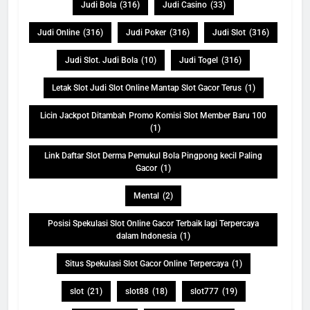
Judi Bola
(316)
Judi Casino
(33)
Judi Online
(316)
Judi Poker
(316)
Judi Slot
(316)
Judi Slot. Judi Bola
(10)
Judi Togel
(316)
Letak Slot Judi Slot Online Mantap Slot Gacor Terus
(1)
Licin Jackpot Ditambah Promo Komisi Slot Member Baru 100
(1)
Link Daftar Slot Derma Pemukul Bola Pingpong kecil Paling
Gacor
(1)
Mental
(2)
Posisi Spekulasi Slot Online Gacor Terbaik lagi Terpercaya
dalam Indonesia
(1)
Situs Spekulasi Slot Gacor Online Terpercaya
(1)
slot
(21)
slot88
(18)
slot777
(19)