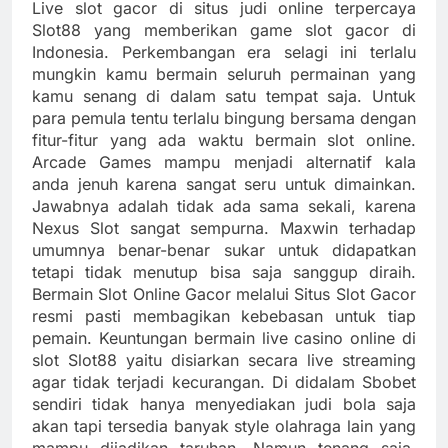
Live slot gacor di situs judi online terpercaya
Slot88 yang memberikan game slot gacor di
Indonesia. Perkembangan era selagi ini terlalu
mungkin kamu bermain seluruh permainan yang
kamu senang di dalam satu tempat saja. Untuk
para pemula tentu terlalu bingung bersama dengan
fitur-fitur yang ada waktu bermain slot online.
Arcade Games mampu menjadi alternatif kala
anda jenuh karena sangat seru untuk dimainkan.
Jawabnya adalah tidak ada sama sekali, karena
Nexus Slot sangat sempurna. Maxwin terhadap
umumnya benar-benar sukar untuk didapatkan
tetapi tidak menutup bisa saja sanggup diraih.
Bermain Slot Online Gacor melalui Situs Slot Gacor
resmi pasti membagikan kebebasan untuk tiap
pemain. Keuntungan bermain live casino online di
slot Slot88 yaitu disiarkan secara live streaming
agar tidak terjadi kecurangan. Di didalam Sbobet
sendiri tidak hanya menyediakan judi bola saja
akan tapi tersedia banyak style olahraga lain yang