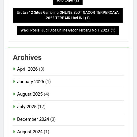
toto togel
(2)
Urutan 12 Situs Gambling ONLINE SLOT GACOR TERPERCAYA
2023 TERBAIK Hari INI
(1)
Wakil Posisi Judi Slot Online Gacor Terbaru No 1 2023
(1)
Archives
April 2026
(3)
January 2026
(1)
August 2025
(4)
July 2025
(17)
December 2024
(3)
August 2024
(1)