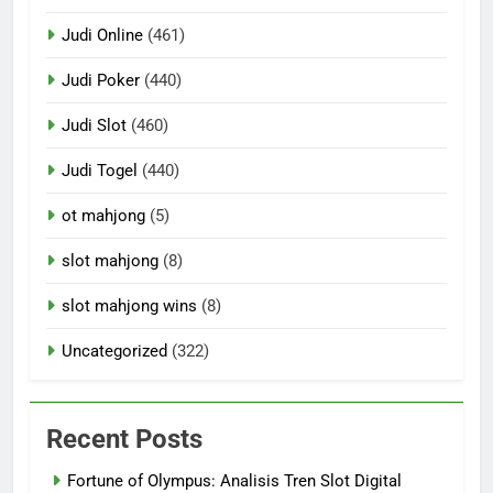
Judi Online
(461)
Judi Poker
(440)
Judi Slot
(460)
Judi Togel
(440)
ot mahjong
(5)
slot mahjong
(8)
slot mahjong wins
(8)
Uncategorized
(322)
Recent Posts
Fortune of Olympus: Analisis Tren Slot Digital