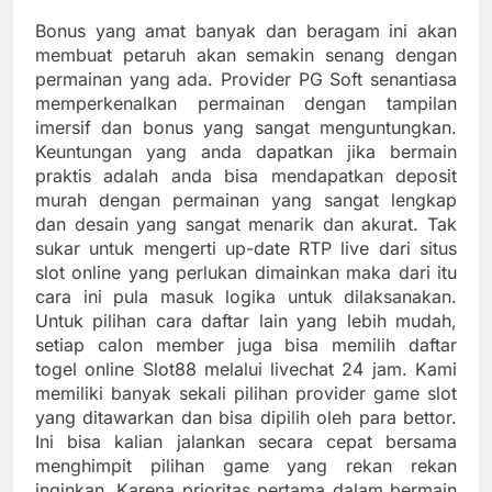
Bonus yang amat banyak dan beragam ini akan
membuat petaruh akan semakin senang dengan
permainan yang ada. Provider PG Soft senantiasa
memperkenalkan permainan dengan tampilan
imersif dan bonus yang sangat menguntungkan.
Keuntungan yang anda dapatkan jika bermain
praktis adalah anda bisa mendapatkan deposit
murah dengan permainan yang sangat lengkap
dan desain yang sangat menarik dan akurat. Tak
sukar untuk mengerti up-date RTP live dari situs
slot online yang perlukan dimainkan maka dari itu
cara ini pula masuk logika untuk dilaksanakan.
Untuk pilihan cara daftar lain yang lebih mudah,
setiap calon member juga bisa memilih daftar
togel online Slot88 melalui livechat 24 jam. Kami
memiliki banyak sekali pilihan provider game slot
yang ditawarkan dan bisa dipilih oleh para bettor.
Ini bisa kalian jalankan secara cepat bersama
menghimpit pilihan game yang rekan rekan
inginkan. Karena prioritas pertama dalam bermain