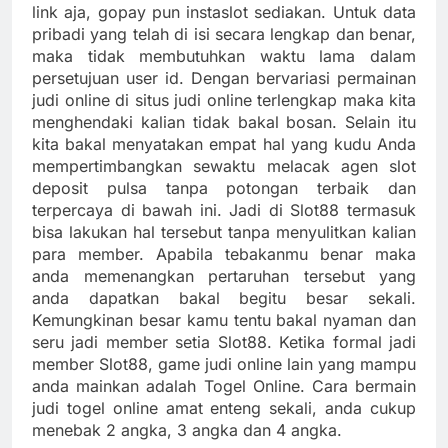
link aja, gopay pun instaslot sediakan. Untuk data
pribadi yang telah di isi secara lengkap dan benar,
maka tidak membutuhkan waktu lama dalam
persetujuan user id. Dengan bervariasi permainan
judi online di situs judi online terlengkap maka kita
menghendaki kalian tidak bakal bosan. Selain itu
kita bakal menyatakan empat hal yang kudu Anda
mempertimbangkan sewaktu melacak agen slot
deposit pulsa tanpa potongan terbaik dan
terpercaya di bawah ini. Jadi di Slot88 termasuk
bisa lakukan hal tersebut tanpa menyulitkan kalian
para member. Apabila tebakanmu benar maka
anda memenangkan pertaruhan tersebut yang
anda dapatkan bakal begitu besar sekali.
Kemungkinan besar kamu tentu bakal nyaman dan
seru jadi member setia Slot88. Ketika formal jadi
member Slot88, game judi online lain yang mampu
anda mainkan adalah Togel Online. Cara bermain
judi togel online amat enteng sekali, anda cukup
menebak 2 angka, 3 angka dan 4 angka.