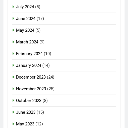
July 2024
(5)
June 2024
(17)
May 2024
(5)
March 2024
(9)
February 2024
(10)
January 2024
(14)
December 2023
(24)
November 2023
(25)
October 2023
(8)
June 2023
(15)
May 2023
(12)