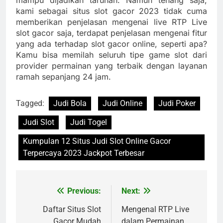
mampu dijadikan taruhan. Namun tenang saja,
kami sebagai situs slot gacor 2023 tidak cuma
memberikan penjelasan mengenai live RTP Live
slot gacor saja, terdapat penjelasan mengenai fitur
yang ada terhadap slot gacor online, seperti apa?
Kamu bisa memilah seluruh tipe game slot dari
provider permainan yang terbaik dengan layanan
ramah sepanjang 24 jam.
Tagged:
Judi Bola
Judi Online
Judi Poker
Judi Slot
Judi Togel
Kumpulan 12 Situs Judi Slot Online Gacor
Terpercaya 2023 Jackpot Terbesar
Previous:
Next:
Post
navigation
Daftar Situs Slot
Mengenal RTP Live
Gacor Mudah
dalam Permainan