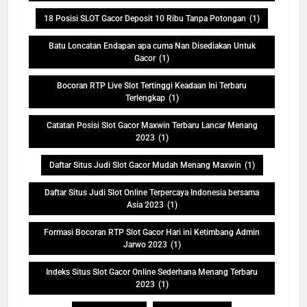
18 Posisi SLOT Gacor Deposit 10 Ribu Tanpa Potongan
(1)
Batu Loncatan Endapan apa cuma Nan Disediakan Untuk
Gacor
(1)
Bocoran RTP Live Slot Tertinggi Keadaan Ini Terbaru
Terlengkap
(1)
Catatan Posisi Slot Gacor Maxwin Terbaru Lancar Menang
2023
(1)
Daftar Situs Judi Slot Gacor Mudah Menang Maxwin
(1)
Daftar Situs Judi Slot Online Terpercaya Indonesia bersama
Asia 2023
(1)
Formasi Bocoran RTP Slot Gacor Hari ini Ketimbang Admin
Jarwo 2023
(1)
Indeks Situs Slot Gacor Online Sederhana Menang Terbaru
2023
(1)