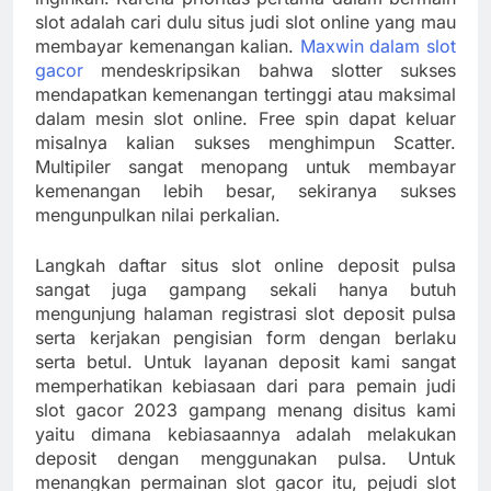
slot adalah cari dulu situs judi slot online yang mau
membayar kemenangan kalian.
Maxwin dalam slot
gacor
mendeskripsikan bahwa slotter sukses
mendapatkan kemenangan tertinggi atau maksimal
dalam mesin slot online. Free spin dapat keluar
misalnya kalian sukses menghimpun Scatter.
Multipiler sangat menopang untuk membayar
kemenangan lebih besar, sekiranya sukses
mengunpulkan nilai perkalian.
Langkah daftar situs slot online deposit pulsa
sangat juga gampang sekali hanya butuh
mengunjung halaman registrasi slot deposit pulsa
serta kerjakan pengisian form dengan berlaku
serta betul. Untuk layanan deposit kami sangat
memperhatikan kebiasaan dari para pemain judi
slot gacor 2023 gampang menang disitus kami
yaitu dimana kebiasaannya adalah melakukan
deposit dengan menggunakan pulsa. Untuk
menangkan permainan slot gacor itu, pejudi slot