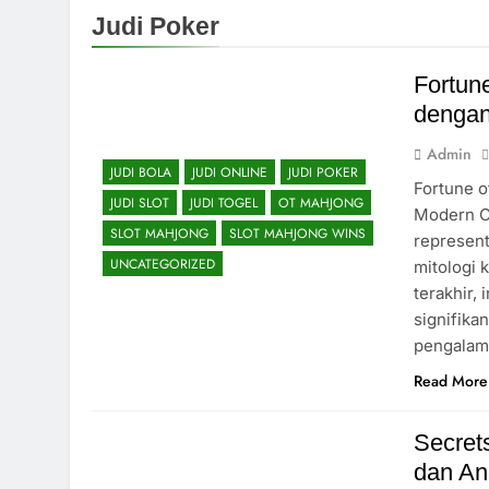
Buffalo King
Judi Poker
1 Year Ago
Release the 
Fortune
1 Year Ago
dengan
Admin
1 Year Ago
JUDI BOLA
JUDI ONLINE
JUDI POKER
Madame Dest
Fortune o
JUDI SLOT
JUDI TOGEL
OT MAHJONG
1 Year Ago
Modern O
SLOT MAHJONG
SLOT MAHJONG WINS
Tiger Heart:
represent
UNCATEGORIZED
1 Year Ago
mitologi 
terakhir,
signifika
pengalam
Read More
Secrets
dan An