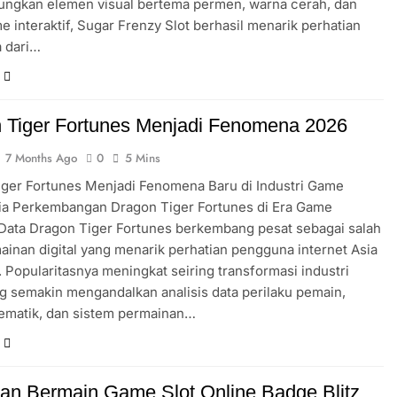
ngkan elemen visual bertema permen, warna cerah, dan
 interaktif, Sugar Frenzy Slot berhasil menarik perhatian
 dari…
 Tiger Fortunes Menjadi Fenomena 2026
7 Months Ago
0
5 Mins
ger Fortunes Menjadi Fenomena Baru di Industri Game
sia Perkembangan Dragon Tiger Fortunes di Era Game
Data Dragon Tiger Fortunes berkembang pesat sebagai salah
ainan digital yang menarik perhatian pengguna internet Asia
 Popularitasnya meningkat seiring transformasi industri
 semakin mengandalkan analisis data perilaku pemain,
nematik, dan sistem permainan…
an Bermain Game Slot Online Badge Blitz