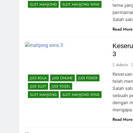
SLOT MAHJONG
SLOT MAHJONG WINS
tema yan
permainan
Salah sat
Read More
Keseru
3
Admin
Keseruan
JUDI BOLA
JUDI ONLINE
JUDI POKER
telah men
JUDI SLOT
JUDI TOGEL
Salah sat
SLOT MAHJONG
SLOT MAHJONG WINS
sebuah p
dengan me
mengapa 
Read More