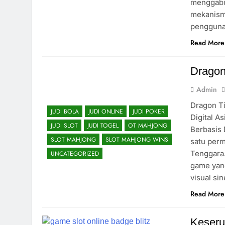
menggabu
mekanisme
pengguna
Read More
Dragon
Admin
Dragon Ti
JUDI BOLA
JUDI ONLINE
JUDI POKER
Digital A
JUDI SLOT
JUDI TOGEL
OT MAHJONG
Berbasis 
SLOT MAHJONG
SLOT MAHJONG WINS
satu perm
Tenggara.
UNCATEGORIZED
game yang
visual si
Read More
Keseru