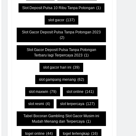
Slot Deposit Pulsa 10 Ribu Tanpa Potongan
(1)
slot gacor
(137)
Slot Gacor Deposit Pulsa Tanpa Potongan 2023
(2)
Slot Gacor Deposit Pulsa Tanpa Potongan
Terbaru lagi Terpercaya 2023
(1)
slot gacor hari ini
(39)
slot gampang menang
(62)
slot maxwin
(79)
slot online
(141)
slot resmi
(4)
slot terpercaya
(127)
Tabel Bocoran Gambling Slot Gacor Musim ini
Mudah Menang dan Terpercaya
(1)
togel online
(44)
togel terlengkap
(16)