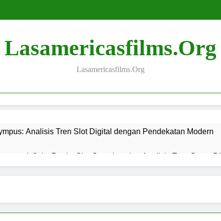
Lasamericasfilms.org
Lasamericasfilms.org
lympus: Analisis Tren Slot Digital dengan Pendekatan Modern
eopatra Infinity Reels: Slot Overview dan Analisis Tren Game D
Slot: Tren Game Digital Modern dengan Daya Tarik Visual dan P
 Fortunes Menjadi Fenomena 2026
Jokers Jew
12 Months Ag