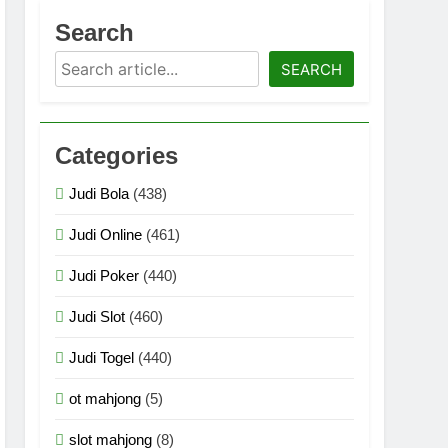
Search
Search
SEARCH
alangan Arkeolog dalam Perburuan Emas Mesir
Categories
istik
Judi Bola
(438)
Judi Online
(461)
Judi Poker
(440)
Judi Slot
(460)
Judi Togel
(440)
ot mahjong
(5)
slot mahjong
(8)