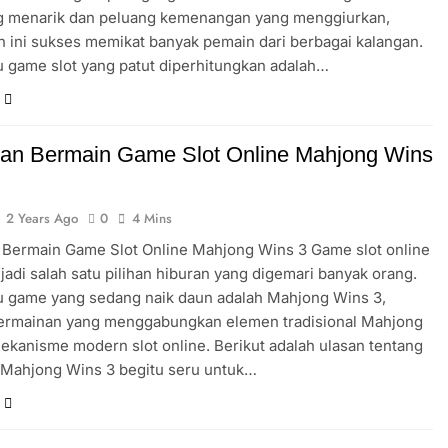
g menarik dan peluang kemenangan yang menggiurkan,
 ini sukses memikat banyak pemain dari berbagai kalangan.
u game slot yang patut diperhitungkan adalah…
an Bermain Game Slot Online Mahjong Wins
2 Years Ago
0
4 Mins
 Bermain Game Slot Online Mahjong Wins 3 Game slot online
jadi salah satu pilihan hiburan yang digemari banyak orang.
u game yang sedang naik daun adalah Mahjong Wins 3,
ermainan yang menggabungkan elemen tradisional Mahjong
kanisme modern slot online. Berikut adalah ulasan tentang
Mahjong Wins 3 begitu seru untuk…