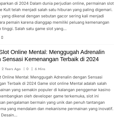
rkan di 2024 Dalam dunia perjudian online, permainan slot
e Kult telah menjadi salah satu hiburan yang paling digemari.
 yang dikenal dengan sebutan gacor sering kali menjadi
para pemain karena dianggap memiliki peluang kemenangan
h tinggi. Salah satu game slot yang…
lot Online Mental: Menggugah Adrenalin
 Sensasi Kemenangan Terbaik di 2024
2 Years Ago
0
6 Mins
t Online Mental: Menggugah Adrenalin dengan Sensasi
n Terbaik di 2024 Game slot online Mental adalah salah
ainan yang semakin populer di kalangan penggemar kasino
Dikembangkan oleh developer game terkemuka, slot ini
an pengalaman bermain yang unik dan penuh tantangan
ema yang mendalam dan mekanisme permainan yang inovatif.
 Desain…