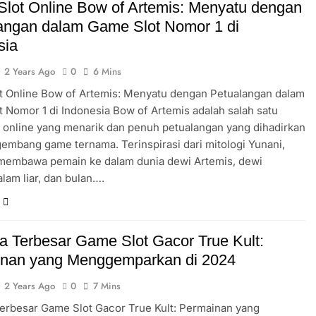
lot Online Bow of Artemis: Menyatu dengan
angan dalam Game Slot Nomor 1 di
sia
2 Years Ago
0
6 Mins
t Online Bow of Artemis: Menyatu dengan Petualangan dalam
 Nomor 1 di Indonesia Bow of Artemis adalah salah satu
 online yang menarik dan penuh petualangan yang dihadirkan
embang game ternama. Terinspirasi dari mitologi Yunani,
 membawa pemain ke dalam dunia dewi Artemis, dewi
alam liar, dan bulan….
a Terbesar Game Slot Gacor True Kult:
nan yang Menggemparkan di 2024
2 Years Ago
0
7 Mins
erbesar Game Slot Gacor True Kult: Permainan yang