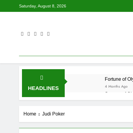
Skip
Saturday, August 8, 2026
to
content
Fortune of O
4 Months Ago
HEADLINES
Secrets of Cl
4 Months Ago
Sugar Frenzy 
Home
Judi Poker
4 Months Ago
Dragon Tiger
7 Months Ago