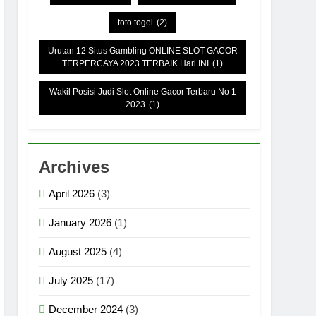
toto togel
(2)
Urutan 12 Situs Gambling ONLINE SLOT GACOR
TERPERCAYA 2023 TERBAIK Hari INI
(1)
Wakil Posisi Judi Slot Online Gacor Terbaru No 1
2023
(1)
Archives
April 2026
(3)
January 2026
(1)
August 2025
(4)
July 2025
(17)
December 2024
(3)