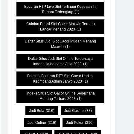
Bocoran RTP Live Slot Tertinggi Keadaan Ini
Terbaru Terlengkap
(1)
Catatan Posisi Slot Gacor Maxwin Terbaru
Lancar Menang 2023
(1)
Daftar Situs Judi Slot Gacor Mudah Menang
Maxwin
(1)
Daftar Situs Judi Slot Online Terpercaya
Indonesia bersama Asia 2023
(1)
Formasi Bocoran RTP Slot Gacor Hari ini
Ketimbang Admin Jarwo 2023
(1)
Indeks Situs Slot Gacor Online Sederhana
Menang Terbaru 2023
(1)
Judi Bola
(316)
Judi Casino
(33)
Judi Online
(316)
Judi Poker
(316)