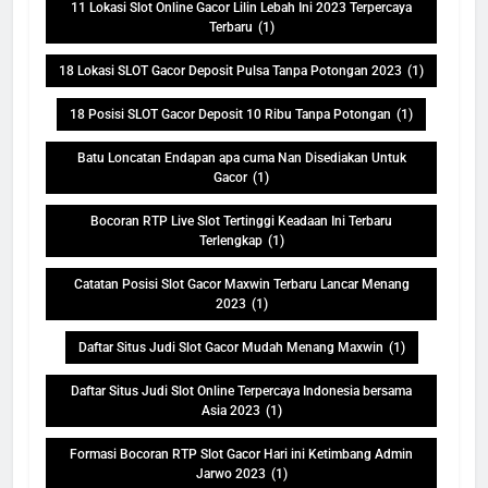
11 Lokasi Slot Online Gacor Lilin Lebah Ini 2023 Terpercaya
Terbaru
(1)
18 Lokasi SLOT Gacor Deposit Pulsa Tanpa Potongan 2023
(1)
18 Posisi SLOT Gacor Deposit 10 Ribu Tanpa Potongan
(1)
Batu Loncatan Endapan apa cuma Nan Disediakan Untuk
Gacor
(1)
Bocoran RTP Live Slot Tertinggi Keadaan Ini Terbaru
Terlengkap
(1)
Catatan Posisi Slot Gacor Maxwin Terbaru Lancar Menang
2023
(1)
Daftar Situs Judi Slot Gacor Mudah Menang Maxwin
(1)
Daftar Situs Judi Slot Online Terpercaya Indonesia bersama
Asia 2023
(1)
Formasi Bocoran RTP Slot Gacor Hari ini Ketimbang Admin
Jarwo 2023
(1)