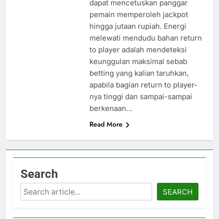
dapat mencetuskan panggar
pemain memperoleh jackpot
hingga jutaan rupiah. Energi
melewati mendudu bahan return
to player adalah mendeteksi
keunggulan maksimal sebab
betting yang kalian taruhkan,
apabila bagian return to player-
nya tinggi dan sampai-sampai
berkenaan…
Read More
Search
Search
SEARCH