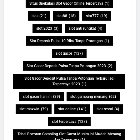
Situs Spekulasi Slot Gacor Online Terpercaya
(1)
slot
(21)
slot88
(18)
slot777
(19)
slot 2023
(3)
slot anti rungkat
(4)
Slot Deposit Pulsa 10 Ribu Tanpa Potongan
(1)
slot gacor
(137)
Slot Gacor Deposit Pulsa Tanpa Potongan 2023
(2)
Slot Gacor Deposit Pulsa Tanpa Potongan Terbaru lagi
Terpercaya 2023
(1)
slot gacor hari ini
(39)
slot gampang menang
(62)
slot maxwin
(79)
slot online
(141)
slot resmi
(4)
slot terpercaya
(127)
Tabel Bocoran Gambling Slot Gacor Musim ini Mudah Menang
dan Terpercaya
(1)