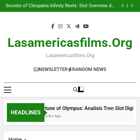
Fortune of Olympus: Analisis Tren Slot Digital dengan
Skip
Pendekatan Modern
Secrets of Cleopatra Infinity Reels: Slot Overview dan
to
Analisis Tren Game Digital Modern
Sugar Frenzy Slot: Tren Game Digital Modern dengan
Daya Tarik Visual dan Psikologi Interaktif
Dragon Tiger Fortunes Menjadi Fenomena 2026
content
Fortune of Olympus: Analisis Tren Slot Digital dengan
Pendekatan Modern
Secrets of Cleopatra Infinity Reels: Slot Overview dan
Analisis Tren Game Digital Modern
Sugar Frenzy Slot: Tren Game Digital Modern dengan
Lasamericasfilms.org
Daya Tarik Visual dan Psikologi Interaktif
Dragon Tiger Fortunes Menjadi Fenomena 2026
Lasamericasfilms.org
NEWSLETTER
RANDOM NEWS
Fortune of Olympus: Analisis Tren Slot Digita
HEADLINES
3 Months Ago
Home