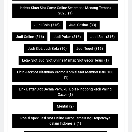
Indeks Situs Slot Gacor Online Sederhana Menang Terbaru
2023
(1)
Judi Bola
(316)
Judi Casino
(33)
Judi Online
(316)
Judi Poker
(316)
Judi Slot
(316)
Judi Slot. Judi Bola
(10)
Judi Togel
(316)
Letak Slot Judi Slot Online Mantap Slot Gacor Terus
(1)
Licin Jackpot Ditambah Promo Komisi Slot Member Baru 100
(1)
Link Daftar Slot Derma Pemukul Bola Pingpong kecil Paling
Gacor
(1)
Mental
(2)
Posisi Spekulasi Slot Online Gacor Terbaik lagi Terpercaya
dalam Indonesia
(1)