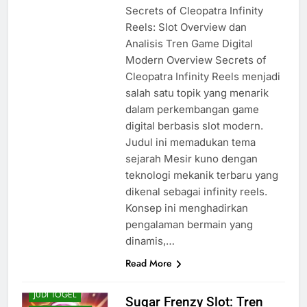
Secrets of Cleopatra Infinity
Reels: Slot Overview dan
Analisis Tren Game Digital
Modern Overview Secrets of
Cleopatra Infinity Reels menjadi
salah satu topik yang menarik
dalam perkembangan game
digital berbasis slot modern.
Judul ini memadukan tema
sejarah Mesir kuno dengan
teknologi mekanik terbaru yang
dikenal sebagai infinity reels.
Konsep ini menghadirkan
JUDI BOLA
pengalaman bermain yang
JUDI ONLINE
dinamis,…
JUDI POKER
Read More
JUDI SLOT
JUDI TOGEL
Sugar Frenzy Slot: Tren