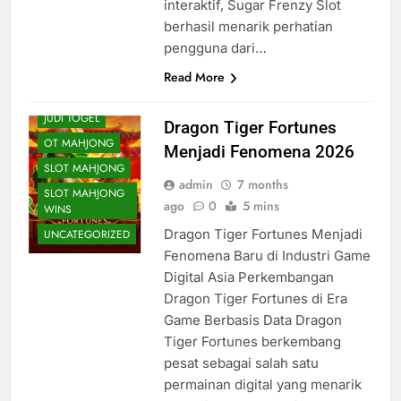
interaktif, Sugar Frenzy Slot
JUDI BOLA
berhasil menarik perhatian
JUDI ONLINE
pengguna dari…
JUDI POKER
Read More
JUDI SLOT
JUDI TOGEL
Dragon Tiger Fortunes
OT MAHJONG
Menjadi Fenomena 2026
SLOT MAHJONG
admin
7 months
SLOT MAHJONG
ago
0
5 mins
WINS
Dragon Tiger Fortunes Menjadi
UNCATEGORIZED
Fenomena Baru di Industri Game
Digital Asia Perkembangan
Dragon Tiger Fortunes di Era
Game Berbasis Data Dragon
Tiger Fortunes berkembang
pesat sebagai salah satu
permainan digital yang menarik