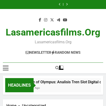
Fortunes
Olympus:
Cleopatra
Slot:
Fortunes
Olympus:
Cleopatra
Frenzy
Tiger
Skip
Menjadi
Analisis
Infinity
Tren
Menjadi
Analisis
Infinity
Slot:
Fortunes
to
Fenomena
Tren
Reels:
Game
Fenomena
Tren
Reels:
Tren
Menjadi
2026
Slot
Slot
Digital
2026
Slot
Slot
Game
Fenomena
content
Digital
Overview
Modern
Digital
Overview
Digital
2026
dengan
dan
dengan
dengan
dan
Modern
Pendekatan
Analisis
Daya
Pendekatan
Analisis
dengan
Modern
Tren
Tarik
Modern
Tren
Daya
Lasamericasfilms.org
Game
Visual
Game
Tarik
Digital
dan
Digital
Visual
Modern
Psikologi
Modern
dan
Lasamericasfilms.org
Interaktif
Psikologi
Interaktif
NEWSLETTER
RANDOM NEWS
Fortune of Olympus: Analisis Tren Slot Digital den
HEADLINES
4 Months Ago
Home
Uncategorized