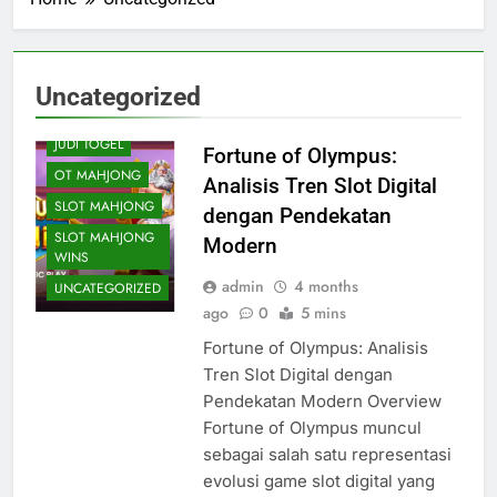
JUDI BOLA
JUDI ONLINE
JUDI POKER
Uncategorized
JUDI SLOT
JUDI TOGEL
Fortune of Olympus:
OT MAHJONG
Analisis Tren Slot Digital
SLOT MAHJONG
dengan Pendekatan
SLOT MAHJONG
Modern
WINS
admin
4 months
UNCATEGORIZED
ago
0
5 mins
Fortune of Olympus: Analisis
Tren Slot Digital dengan
Pendekatan Modern Overview
Fortune of Olympus muncul
sebagai salah satu representasi
evolusi game slot digital yang