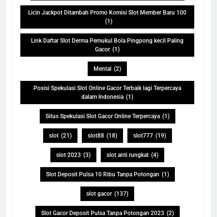
Licin Jackpot Ditambah Promo Komisi Slot Member Baru 100
(1)
Link Daftar Slot Derma Pemukul Bola Pingpong kecil Paling
Gacor
(1)
Mental
(2)
Posisi Spekulasi Slot Online Gacor Terbaik lagi Terpercaya
dalam Indonesia
(1)
Situs Spekulasi Slot Gacor Online Terpercaya
(1)
slot
(21)
slot88
(18)
slot777
(19)
slot 2023
(3)
slot anti rungkat
(4)
Slot Deposit Pulsa 10 Ribu Tanpa Potongan
(1)
slot gacor
(137)
Slot Gacor Deposit Pulsa Tanpa Potongan 2023
(2)