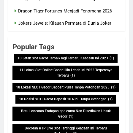
Dragon Tiger Fortunes Menjadi Fenomena 2026
Jokers Jewels: Kilauan Permata di Dunia Joker
Popular Tags
10 Letak Slot Gacor Terbaik lagi Terbaru Keadaan Ini 2023
(1)
11 Lokasi Slot Online Gacor Lilin Lebah Ini 2023 Terpercaya
Terbaru
(1)
18 Lokasi SLOT Gacor Deposit Pulsa Tanpa Potongan 2023
(1)
18 Posisi SLOT Gacor Deposit 10 Ribu Tanpa Potongan
(1)
Batu Loncatan Endapan apa cuma Nan Disediakan Untuk
Gacor
(1)
Bocoran RTP Live Slot Tertinggi Keadaan Ini Terbaru