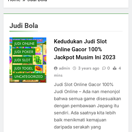
Judi Bola
JUDI BOLA
Kedudukan Judi Slot
JUDI ONLINE
Online Gacor 100%
JUDI POKER
Jackpot Musim Ini 2023
JUDI SLOT
admin
3 years ago
0
4
JUDI TOGEL
mins
UNCATEGORIZED
Judi Slot Online Gacor 100%
Judi Online – Ada nan menonjol
bahwa semua game disesuaikan
dengan pembawaan Jepang itu
sendiri. Ada saatnya kita lebih
baik menikmati kemajuan
daripada serakah yang