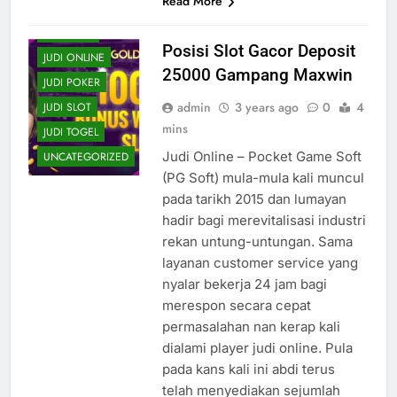
Read More
JUDI BOLA
Posisi Slot Gacor Deposit
JUDI ONLINE
25000 Gampang Maxwin
JUDI POKER
admin
3 years ago
0
4
JUDI SLOT
mins
JUDI TOGEL
Judi Online – Pocket Game Soft
UNCATEGORIZED
(PG Soft) mula-mula kali muncul
pada tarikh 2015 dan lumayan
hadir bagi merevitalisasi industri
rekan untung-untungan. Sama
layanan customer service yang
nyalar bekerja 24 jam bagi
merespon secara cepat
permasalahan nan kerap kali
dialami player judi online. Pula
pada kans kali ini abdi terus
telah menyediakan sejumlah