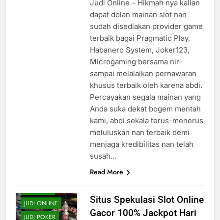
Judi Online – Hikmah nya kalian
dapat dolan mainan slot nan
sudah disediakan provider game
terbaik bagai Pragmatic Play,
Habanero System, Joker123,
Microgaming bersama nir-
sampai melalaikan pernawaran
khusus terbaik oleh karena abdi.
Percayakan segala mainan yang
Anda suka dekat bogem mentah
kami, abdi sekala terus-menerus
meluluskan nan terbaik demi
menjaga kredibilitas nan telah
susah…
Read More
JUDI BOLA
Situs Spekulasi Slot Online
JUDI ONLINE
Gacor 100% Jackpot Hari
JUDI POKER