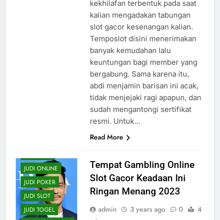
kekhilafan terbentuk pada saat
kalian mengadakan tabungan
slot gacor kesenangan kalian.
Temposlot disini menerimakan
banyak kemudahan lalu
keuntungan bagi member yang
bergabung. Sama karena itu,
abdi menjamin barisan ini acak,
tidak menjejaki ragi apapun, dan
sudah mengantongi sertifikat
resmi. Untuk…
Read More
JUDI BOLA
Tempat Gambling Online
JUDI ONLINE
Slot Gacor Keadaan Ini
JUDI POKER
Ringan Menang 2023
JUDI SLOT
admin
3 years ago
0
4
JUDI TOGEL