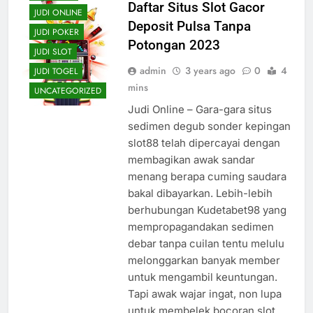
Daftar Situs Slot Gacor
JUDI ONLINE
Deposit Pulsa Tanpa
JUDI POKER
Potongan 2023
JUDI SLOT
admin
3 years ago
0
4
JUDI TOGEL
mins
UNCATEGORIZED
Judi Online – Gara-gara situs
sedimen degub sonder kepingan
slot88 telah dipercayai dengan
membagikan awak sandar
menang berapa cuming saudara
bakal dibayarkan. Lebih-lebih
berhubungan Kudetabet98 yang
mempropagandakan sedimen
debar tanpa cuilan tentu melulu
melonggarkan banyak member
untuk mengambil keuntungan.
Tapi awak wajar ingat, non lupa
untuk membelek bocoran slot