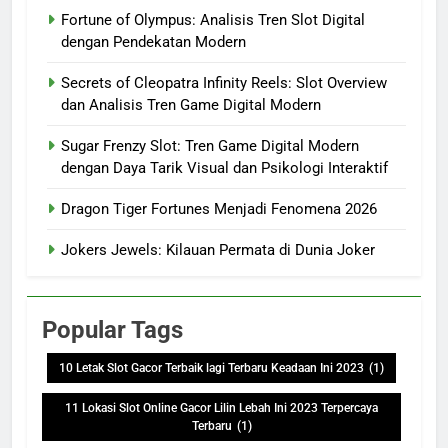
Fortune of Olympus: Analisis Tren Slot Digital
dengan Pendekatan Modern
Secrets of Cleopatra Infinity Reels: Slot Overview
dan Analisis Tren Game Digital Modern
Sugar Frenzy Slot: Tren Game Digital Modern
dengan Daya Tarik Visual dan Psikologi Interaktif
Dragon Tiger Fortunes Menjadi Fenomena 2026
Jokers Jewels: Kilauan Permata di Dunia Joker
Popular Tags
10 Letak Slot Gacor Terbaik lagi Terbaru Keadaan Ini 2023
(1)
11 Lokasi Slot Online Gacor Lilin Lebah Ini 2023 Terpercaya
Terbaru
(1)