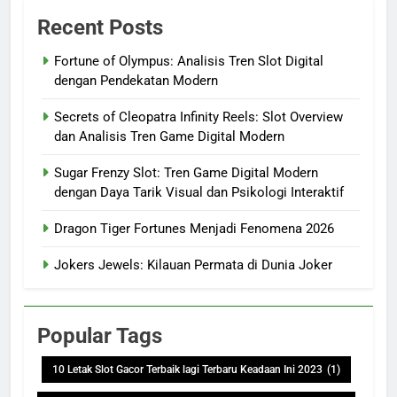
Recent Posts
Fortune of Olympus: Analisis Tren Slot Digital
dengan Pendekatan Modern
Secrets of Cleopatra Infinity Reels: Slot Overview
dan Analisis Tren Game Digital Modern
Sugar Frenzy Slot: Tren Game Digital Modern
dengan Daya Tarik Visual dan Psikologi Interaktif
Dragon Tiger Fortunes Menjadi Fenomena 2026
Jokers Jewels: Kilauan Permata di Dunia Joker
Popular Tags
10 Letak Slot Gacor Terbaik lagi Terbaru Keadaan Ini 2023
(1)