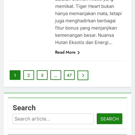
memikat. Tiger Heart bukan
hanya memanjakan mata, tetapi
juga menghadirkan berbagai
fitur bonus yang menjanjikan
kemenangan besar. Nuansa
Hutan Eksotis dan Energi…
Read More
1
2
3
…
47
Search
Search
SEARCH