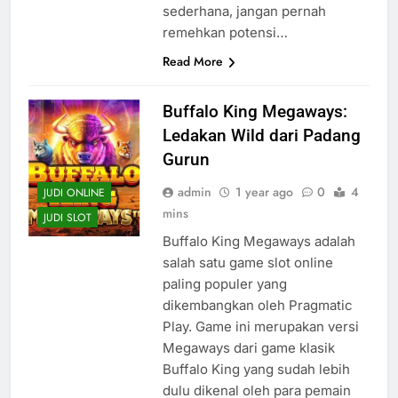
sederhana, jangan pernah
remehkan potensi…
Read More
Buffalo King Megaways:
Ledakan Wild dari Padang
Gurun
admin
1 year ago
0
4
JUDI ONLINE
mins
JUDI SLOT
Buffalo King Megaways adalah
salah satu game slot online
paling populer yang
dikembangkan oleh Pragmatic
Play. Game ini merupakan versi
Megaways dari game klasik
Buffalo King yang sudah lebih
dulu dikenal oleh para pemain