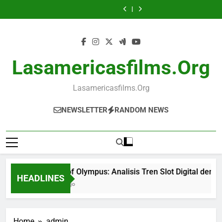
Dragon Tiger
Fortune of
Skip
dengan
Reels: Slot
Modern dengan
Fortunes Menjadi
Olympus: Analisis
Secrets of
Sugar Frenzy Slot:
Pendekatan
Overview dan
Daya Tarik Visual
Fenomena 2026
Tren Slot Digital
to
Cleopatra Infinity
Tren Game Digital
Dragon Tiger
Modern
Analisis Tren
dan Psikologi
dengan
Reels: Slot
Modern dengan
Fortunes Menjadi
content
Game Digital
Interaktif
Pendekatan
Overview dan
Daya Tarik Visual
Fenomena 2026
Modern
Modern
Analisis Tren
dan Psikologi
Game Digital
Interaktif
Modern
Lasamericasfilms.org
Lasamericasfilms.org
NEWSLETTER
RANDOM NEWS
Fortune of Olympus: Analisis Tren Slot Digital denga
HEADLINES
4 Months Ago
Home
admin