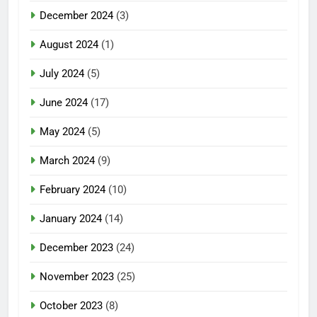
December 2024
(3)
August 2024
(1)
July 2024
(5)
June 2024
(17)
May 2024
(5)
March 2024
(9)
February 2024
(10)
January 2024
(14)
December 2023
(24)
November 2023
(25)
October 2023
(8)