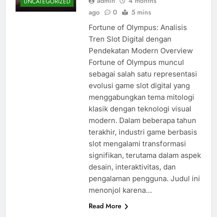
admin
4 months
UNCATEGORIZED
ago
0
5 mins
Fortune of Olympus: Analisis
Tren Slot Digital dengan
Pendekatan Modern Overview
Fortune of Olympus muncul
sebagai salah satu representasi
evolusi game slot digital yang
menggabungkan tema mitologi
klasik dengan teknologi visual
modern. Dalam beberapa tahun
terakhir, industri game berbasis
slot mengalami transformasi
signifikan, terutama dalam aspek
desain, interaktivitas, dan
JUDI BOLA
pengalaman pengguna. Judul ini
JUDI ONLINE
menonjol karena…
JUDI POKER
Read More
JUDI SLOT