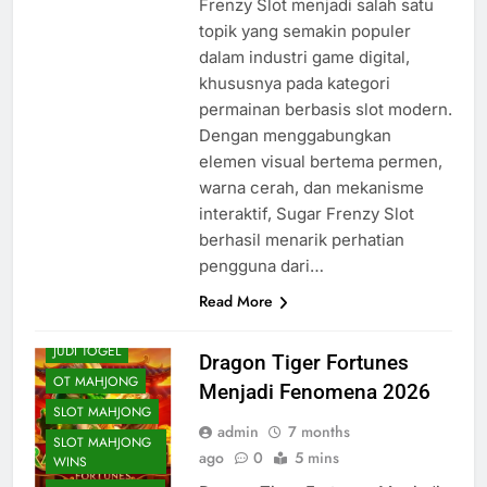
Frenzy Slot menjadi salah satu
topik yang semakin populer
dalam industri game digital,
khususnya pada kategori
permainan berbasis slot modern.
Dengan menggabungkan
elemen visual bertema permen,
warna cerah, dan mekanisme
interaktif, Sugar Frenzy Slot
JUDI BOLA
berhasil menarik perhatian
JUDI ONLINE
pengguna dari…
JUDI POKER
Read More
JUDI SLOT
JUDI TOGEL
Dragon Tiger Fortunes
OT MAHJONG
Menjadi Fenomena 2026
SLOT MAHJONG
admin
7 months
SLOT MAHJONG
ago
0
5 mins
WINS