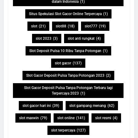
dalam Indonesia
(1)
Situs Spekulasi Slot Gacor Online Terpercaya
(1)
slot
(21)
slot88
(18)
slot777
(19)
slot 2023
(3)
slot anti rungkat
(4)
Slot Deposit Pulsa 10 Ribu Tanpa Potongan
(1)
slot gacor
(137)
Slot Gacor Deposit Pulsa Tanpa Potongan 2023
(2)
Slot Gacor Deposit Pulsa Tanpa Potongan Terbaru lagi
Terpercaya 2023
(1)
slot gacor hari ini
(39)
slot gampang menang
(62)
slot maxwin
(79)
slot online
(141)
slot resmi
(4)
slot terpercaya
(127)