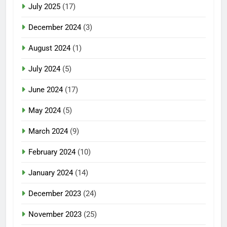
July 2025
(17)
December 2024
(3)
August 2024
(1)
July 2024
(5)
June 2024
(17)
May 2024
(5)
March 2024
(9)
February 2024
(10)
January 2024
(14)
December 2023
(24)
November 2023
(25)