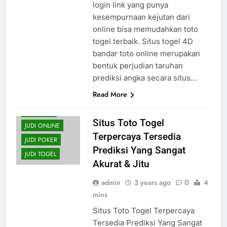
login link yang punya
kesempurnaan kejutan dari
online bisa memudahkan toto
togel terbaik. Situs togel 4D
bandar toto online merupakan
bentuk perjudian taruhan
prediksi angka secara situs…
Read More
JUDI BOLA
Situs Toto Togel
JUDI ONLINE
Terpercaya Tersedia
JUDI POKER
Prediksi Yang Sangat
JUDI TOGEL
Akurat & Jitu
admin
3 years ago
0
4
mins
Situs Toto Togel Terpercaya
Tersedia Prediksi Yang Sangat