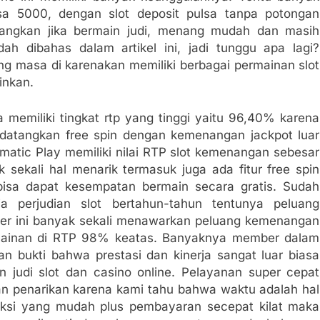
sa 5000, dengan slot deposit pulsa tanpa potongan
angkan jika bermain judi, menang mudah dan masih
h dibahas dalam artikel ini, jadi tunggu apa lagi?
jang masa di karenakan memiliki berbagai permainan slot
inkan.
 memiliki tingkat rtp yang tinggi yaitu 96,40% karena
ndatangkan free spin dengan kemenangan jackpot luar
matic Play memiliki nilai RTP slot kemenangan sebesar
sekali hal menarik termasuk juga ada fitur free spin
bisa dapat kesempatan bermain secara gratis. Sudah
a perjudian slot bertahun-tahun tentunya peluang
er ini banyak sekali menawarkan peluang kemenangan
mainan di RTP 98% keatas. Banyaknya member dalam
an bukti bahwa prestasi dan kinerja sangat luar biasa
n judi slot dan casino online. Pelayanan super cepat
an penarikan karena kami tahu bahwa waktu adalah hal
saksi yang mudah plus pembayaran secepat kilat maka