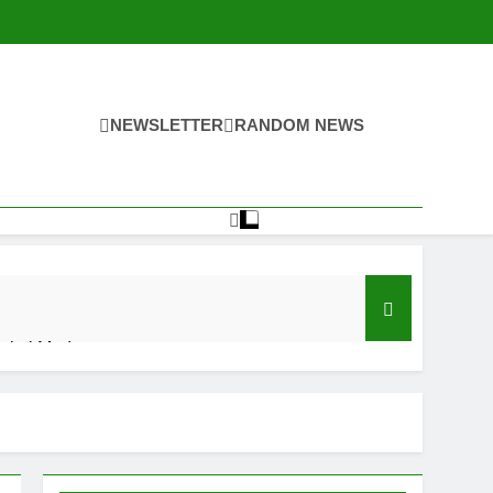
NEWSLETTER
RANDOM NEWS
igital Modern
sikologi Interaktif
els: Kilauan Permata di Dunia Joker
o