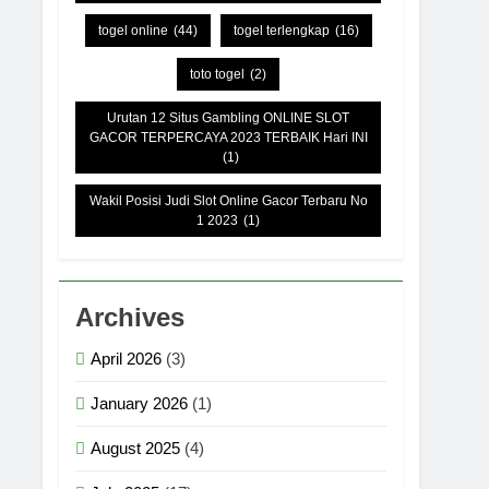
togel online
(44)
togel terlengkap
(16)
toto togel
(2)
Urutan 12 Situs Gambling ONLINE SLOT
GACOR TERPERCAYA 2023 TERBAIK Hari INI
(1)
Wakil Posisi Judi Slot Online Gacor Terbaru No
1 2023
(1)
Archives
April 2026
(3)
January 2026
(1)
August 2025
(4)