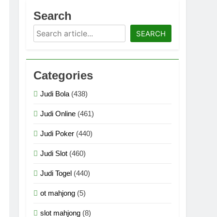
Search
Search
SEARCH
alangan Arkeolog dalam Perburuan Emas Mesir
Categories
istik
Judi Bola
(438)
Judi Online
(461)
Judi Poker
(440)
Judi Slot
(460)
Judi Togel
(440)
ot mahjong
(5)
slot mahjong
(8)