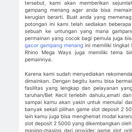
tersebut, kami akan memberikan sejumlah
gampang menang agar anda bisa memain
kerugian berarti. Buat anda yang memenag b
potongan ini kami telah sediakan bebera
sebuah ke untungan yang mana gampang d
permainan yang cocok bagi pemula juga bi
gacor gampang menang
ini memiliki tingka
Rhino Mega Ways juga memiliki tema bi
pemainnya.
Karena kami sudah menyediakan rekomendas
dimainkan. Dengan begitu kamu bisa berm
fasilitas yang lengkap dan pelayanan yan
taruhan/Bet Kecil terlebih dahulu,amati d
sampai kamu akan yakin untuk memulai da
banyak sekali pilihan game slot deposit 2 5
lain kamu juga bisa menghemat modal karena
slot deposit 2 5000 yang dikembangkan oleh 
masing-masing dari provider game slot onl