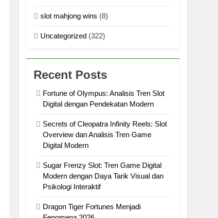
slot mahjong wins
(8)
Uncategorized
(322)
Recent Posts
Fortune of Olympus: Analisis Tren Slot
Digital dengan Pendekatan Modern
Secrets of Cleopatra Infinity Reels: Slot
Overview dan Analisis Tren Game
Digital Modern
Sugar Frenzy Slot: Tren Game Digital
Modern dengan Daya Tarik Visual dan
Psikologi Interaktif
Dragon Tiger Fortunes Menjadi
Fenomena 2026