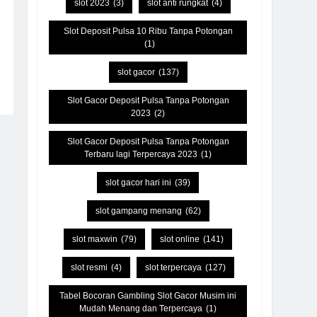
slot 2023
(3)
slot anti rungkat
(4)
Slot Deposit Pulsa 10 Ribu Tanpa Potongan
(1)
slot gacor
(137)
Slot Gacor Deposit Pulsa Tanpa Potongan
2023
(2)
Slot Gacor Deposit Pulsa Tanpa Potongan
Terbaru lagi Terpercaya 2023
(1)
slot gacor hari ini
(39)
slot gampang menang
(62)
slot maxwin
(79)
slot online
(141)
slot resmi
(4)
slot terpercaya
(127)
Tabel Bocoran Gambling Slot Gacor Musim ini
Mudah Menang dan Terpercaya
(1)