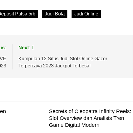
eposit Pulsa 5rb
Judi Bola
Judi Online
us:
Next:
IVE
Kumpulan 12 Situs Judi Slot Online Gacor
023
Terpercaya 2023 Jackpot Terbesar
ren
Secrets of Cleopatra Infinity Reels:
n
Slot Overview dan Analisis Tren
Game Digital Modern