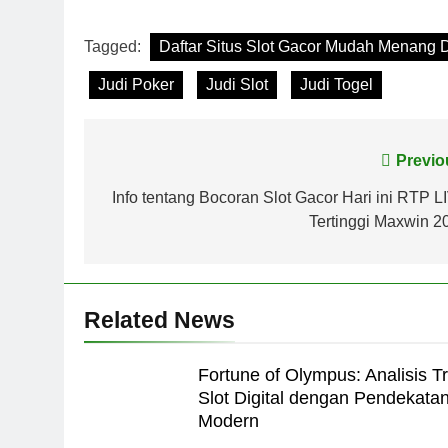
Tagged:
Daftar Situs Slot Gacor Mudah Menang D
Judi Poker
Judi Slot
Judi Togel
Post
Previo
navigation
Info tentang Bocoran Slot Gacor Hari ini RTP L
Tertinggi Maxwin 2
Related News
Fortune of Olympus: Analisis T
Slot Digital dengan Pendekata
Modern