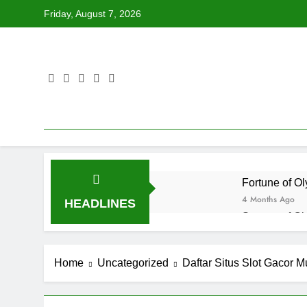
Skip
Friday, August 7, 2026
to
content
Fortune of O
4 Months Ago
HEADLINES
Secrets of Cl
4 Months Ago
Sugar Frenzy 
Home
Uncategorized
Daftar Situs Slot Gacor 
4 Months Ago
Dragon Tiger
7 Months Ago