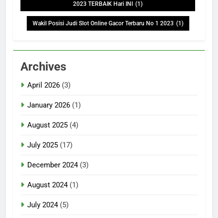
2023 TERBAIK Hari INI
(1)
Wakil Posisi Judi Slot Online Gacor Terbaru No 1 2023
(1)
Archives
April 2026
(3)
January 2026
(1)
August 2025
(4)
July 2025
(17)
December 2024
(3)
August 2024
(1)
July 2024
(5)