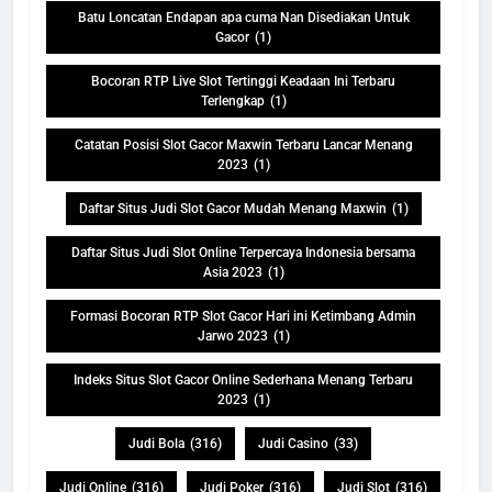
Batu Loncatan Endapan apa cuma Nan Disediakan Untuk
Gacor
(1)
Bocoran RTP Live Slot Tertinggi Keadaan Ini Terbaru
Terlengkap
(1)
Catatan Posisi Slot Gacor Maxwin Terbaru Lancar Menang
2023
(1)
Daftar Situs Judi Slot Gacor Mudah Menang Maxwin
(1)
Daftar Situs Judi Slot Online Terpercaya Indonesia bersama
Asia 2023
(1)
Formasi Bocoran RTP Slot Gacor Hari ini Ketimbang Admin
Jarwo 2023
(1)
Indeks Situs Slot Gacor Online Sederhana Menang Terbaru
2023
(1)
Judi Bola
(316)
Judi Casino
(33)
Judi Online
(316)
Judi Poker
(316)
Judi Slot
(316)