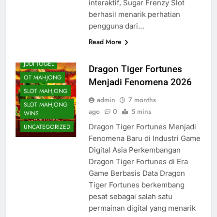
interaktif, Sugar Frenzy Slot
JUDI BOLA
berhasil menarik perhatian
JUDI ONLINE
pengguna dari…
JUDI POKER
Read More
JUDI SLOT
JUDI TOGEL
Dragon Tiger Fortunes
OT MAHJONG
Menjadi Fenomena 2026
SLOT MAHJONG
admin
7 months
SLOT MAHJONG
ago
0
5 mins
WINS
Dragon Tiger Fortunes Menjadi
UNCATEGORIZED
Fenomena Baru di Industri Game
Digital Asia Perkembangan
Dragon Tiger Fortunes di Era
Game Berbasis Data Dragon
Tiger Fortunes berkembang
pesat sebagai salah satu
permainan digital yang menarik