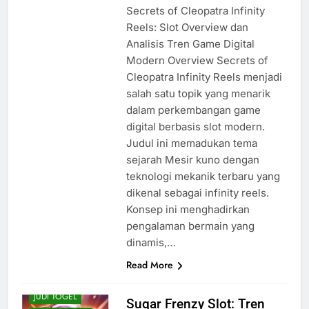
Secrets of Cleopatra Infinity
Reels: Slot Overview dan
Analisis Tren Game Digital
Modern Overview Secrets of
Cleopatra Infinity Reels menjadi
salah satu topik yang menarik
dalam perkembangan game
digital berbasis slot modern.
Judul ini memadukan tema
sejarah Mesir kuno dengan
teknologi mekanik terbaru yang
dikenal sebagai infinity reels.
Konsep ini menghadirkan
JUDI BOLA
pengalaman bermain yang
JUDI ONLINE
dinamis,…
JUDI POKER
Read More
JUDI SLOT
JUDI TOGEL
Sugar Frenzy Slot: Tren