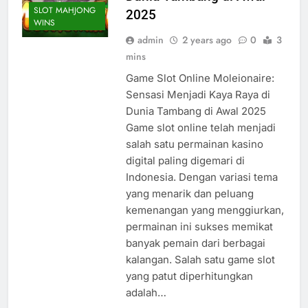
SLOT MAHJONG
2025
WINS
admin
2 years ago
0
3
mins
Game Slot Online Moleionaire:
Sensasi Menjadi Kaya Raya di
Dunia Tambang di Awal 2025
Game slot online telah menjadi
salah satu permainan kasino
digital paling digemari di
Indonesia. Dengan variasi tema
yang menarik dan peluang
kemenangan yang menggiurkan,
permainan ini sukses memikat
banyak pemain dari berbagai
kalangan. Salah satu game slot
yang patut diperhitungkan
adalah…
JUDI BOLA