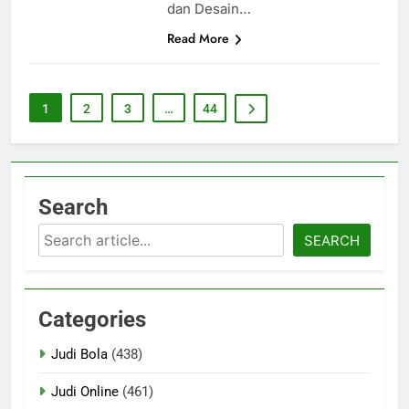
dan Desain…
Read More
1
2
3
…
44
Search
Search
SEARCH
Categories
Judi Bola
(438)
Judi Online
(461)