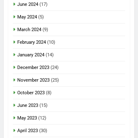
June 2024
(17)
May 2024
(5)
March 2024
(9)
February 2024
(10)
January 2024
(14)
December 2023
(24)
November 2023
(25)
October 2023
(8)
June 2023
(15)
May 2023
(12)
April 2023
(30)