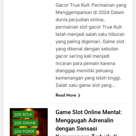
Gacor True Kult: Permainan yang
Menggemparkan di 2024 Dalam
dunia perjudian online,
permainan slot gacor True Kult
telah menjadi salah satu hiburan
yang paling digemari. Game slot
yang dikenal dengan sebutan
gacor sering kali menjadi
incaran para pemain karena
dianggap memiliki peluang
kemenangan yang lebih tinggi.
Salah satu game slot yang…
Read More
Game Slot Online Mental:
JUDI BOLA
Menggugah Adrenalin
JUDI ONLINE
dengan Sensasi
JUDI POKER