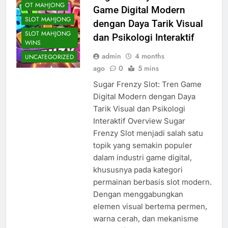
OT MAHJONG
Game Digital Modern
SLOT MAHJONG
dengan Daya Tarik Visual
SLOT MAHJONG
dan Psikologi Interaktif
WINS
admin
4 months
UNCATEGORIZED
ago
0
5 mins
Sugar Frenzy Slot: Tren Game
Digital Modern dengan Daya
Tarik Visual dan Psikologi
Interaktif Overview Sugar
Frenzy Slot menjadi salah satu
topik yang semakin populer
dalam industri game digital,
khususnya pada kategori
permainan berbasis slot modern.
Dengan menggabungkan
elemen visual bertema permen,
warna cerah, dan mekanisme