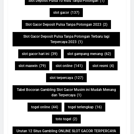
Slot Deposit Pulsa 10 Ribu Tanpa Potongan
(1)
slot gacor
(137)
Slot Gacor Deposit Pulsa Tanpa Potongan 2023
(2)
Slot Gacor Deposit Pulsa Tanpa Potongan Terbaru lagi
Terpercaya 2023
(1)
slot gacor hari ini
(39)
slot gampang menang
(62)
slot maxwin
(79)
slot online
(141)
slot resmi
(4)
slot terpercaya
(127)
Tabel Bocoran Gambling Slot Gacor Musim ini Mudah Menang
dan Terpercaya
(1)
togel online
(44)
togel terlengkap
(16)
toto togel
(2)
Urutan 12 Situs Gambling ONLINE SLOT GACOR TERPERCAYA