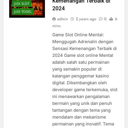
Kemenangan Terbaik di
JUDI SLOT
2024
JUDI TOGEL
admin
2 years ago
0
6
mins
Game Slot Online Mental:
Menggugah Adrenalin dengan
Sensasi Kemenangan Terbaik di
2024 Game slot online Mental
adalah salah satu permainan
yang semakin populer di
kalangan penggemar kasino
digital. Dikembangkan oleh
developer game terkemuka, slot
ini menawarkan pengalaman
bermain yang unik dan penuh
tantangan dengan tema yang
mendalam dan mekanisme
permainan yang inovatif. Tema