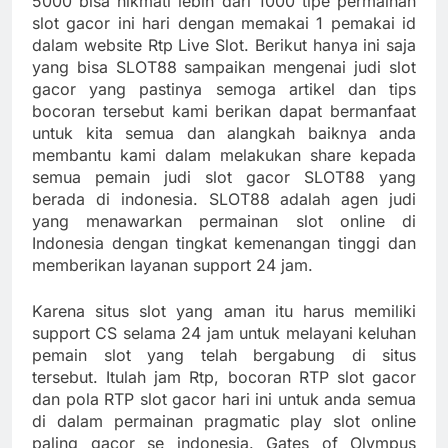
5000 bisa nikmati lebih dari 1000 tipe permainan
slot gacor ini hari dengan memakai 1 pemakai id
dalam website Rtp Live Slot. Berikut hanya ini saja
yang bisa SLOT88 sampaikan mengenai judi slot
gacor yang pastinya semoga artikel dan tips
bocoran tersebut kami berikan dapat bermanfaat
untuk kita semua dan alangkah baiknya anda
membantu kami dalam melakukan share kepada
semua pemain judi slot gacor SLOT88 yang
berada di indonesia. SLOT88 adalah agen judi
yang menawarkan permainan slot online di
Indonesia dengan tingkat kemenangan tinggi dan
memberikan layanan support 24 jam.
Karena situs slot yang aman itu harus memiliki
support CS selama 24 jam untuk melayani keluhan
pemain slot yang telah bergabung di situs
tersebut. Itulah jam Rtp, bocoran RTP slot gacor
dan pola RTP slot gacor hari ini untuk anda semua
di dalam permainan pragmatic play slot online
paling gacor se indonesia. Gates of Olympus