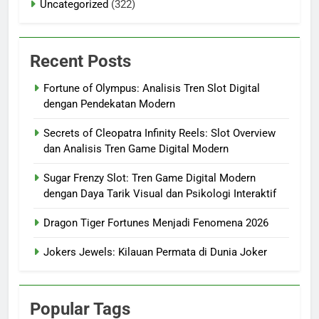
Uncategorized
(322)
Recent Posts
Fortune of Olympus: Analisis Tren Slot Digital
dengan Pendekatan Modern
Secrets of Cleopatra Infinity Reels: Slot Overview
dan Analisis Tren Game Digital Modern
Sugar Frenzy Slot: Tren Game Digital Modern
dengan Daya Tarik Visual dan Psikologi Interaktif
Dragon Tiger Fortunes Menjadi Fenomena 2026
Jokers Jewels: Kilauan Permata di Dunia Joker
Popular Tags