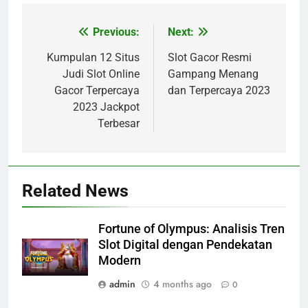
Previous:
Next:
Post
navigation
Kumpulan 12 Situs
Slot Gacor Resmi
Judi Slot Online
Gampang Menang
Gacor Terpercaya
dan Terpercaya 2023
2023 Jackpot
Terbesar
Related News
Fortune of Olympus: Analisis Tren
Slot Digital dengan Pendekatan
Modern
admin
4 months ago
0