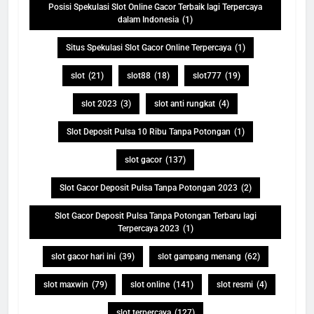
Posisi Spekulasi Slot Online Gacor Terbaik lagi Terpercaya
dalam Indonesia
(1)
Situs Spekulasi Slot Gacor Online Terpercaya
(1)
slot
(21)
slot88
(18)
slot777
(19)
slot 2023
(3)
slot anti rungkat
(4)
Slot Deposit Pulsa 10 Ribu Tanpa Potongan
(1)
slot gacor
(137)
Slot Gacor Deposit Pulsa Tanpa Potongan 2023
(2)
Slot Gacor Deposit Pulsa Tanpa Potongan Terbaru lagi
Terpercaya 2023
(1)
slot gacor hari ini
(39)
slot gampang menang
(62)
slot maxwin
(79)
slot online
(141)
slot resmi
(4)
slot terpercaya
(127)