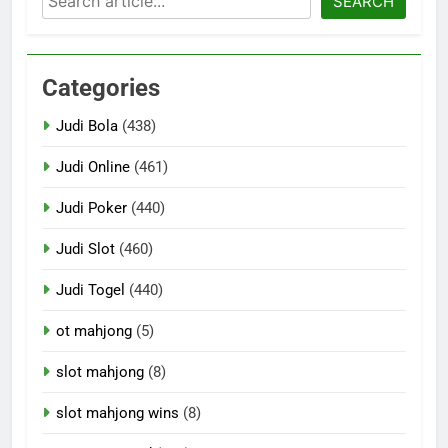
SEARCH
Categories
Judi Bola
(438)
Judi Online
(461)
Judi Poker
(440)
Judi Slot
(460)
Judi Togel
(440)
ot mahjong
(5)
slot mahjong
(8)
slot mahjong wins
(8)