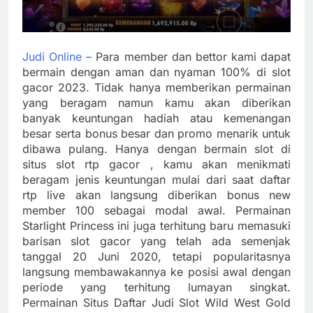
Judi Online –
Para member dan bettor kami dapat
bermain dengan aman dan nyaman 100% di slot
gacor 2023. Tidak hanya memberikan permainan
yang beragam namun kamu akan diberikan
banyak keuntungan hadiah atau kemenangan
besar serta bonus besar dan promo menarik untuk
dibawa pulang. Hanya dengan bermain slot di
situs slot rtp gacor , kamu akan menikmati
beragam jenis keuntungan mulai dari saat daftar
rtp live akan langsung diberikan bonus new
member 100 sebagai modal awal. Permainan
Starlight Princess ini juga terhitung baru memasuki
barisan slot gacor yang telah ada semenjak
tanggal 20 Juni 2020, tetapi popularitasnya
langsung membawakannya ke posisi awal dengan
periode yang terhitung lumayan singkat.
Permainan Situs Daftar Judi Slot Wild West Gold