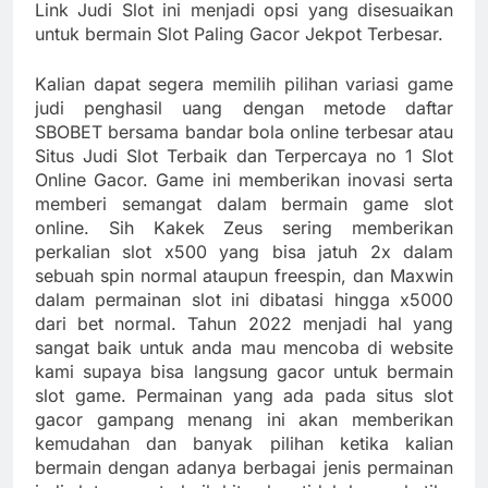
Link Judi Slot ini menjadi opsi yang disesuaikan
untuk bermain Slot Paling Gacor Jekpot Terbesar.
Kalian dapat segera memilih pilihan variasi game
judi penghasil uang dengan metode daftar
SBOBET bersama bandar bola online terbesar atau
Situs Judi Slot Terbaik dan Terpercaya no 1 Slot
Online Gacor. Game ini memberikan inovasi serta
memberi semangat dalam bermain game slot
online. Sih Kakek Zeus sering memberikan
perkalian slot x500 yang bisa jatuh 2x dalam
sebuah spin normal ataupun freespin, dan Maxwin
dalam permainan slot ini dibatasi hingga x5000
dari bet normal. Tahun 2022 menjadi hal yang
sangat baik untuk anda mau mencoba di website
kami supaya bisa langsung gacor untuk bermain
slot game. Permainan yang ada pada situs slot
gacor gampang menang ini akan memberikan
kemudahan dan banyak pilihan ketika kalian
bermain dengan adanya berbagai jenis permainan