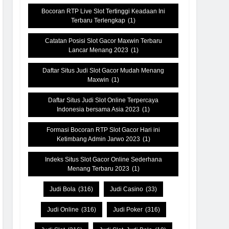
Bocoran RTP Live Slot Tertinggi Keadaan Ini
Terbaru Terlengkap
(1)
Catatan Posisi Slot Gacor Maxwin Terbaru
Lancar Menang 2023
(1)
Daftar Situs Judi Slot Gacor Mudah Menang
Maxwin
(1)
Daftar Situs Judi Slot Online Terpercaya
Indonesia bersama Asia 2023
(1)
Formasi Bocoran RTP Slot Gacor Hari ini
Ketimbang Admin Jarwo 2023
(1)
Indeks Situs Slot Gacor Online Sederhana
Menang Terbaru 2023
(1)
Judi Bola
(316)
Judi Casino
(33)
Judi Online
(316)
Judi Poker
(316)