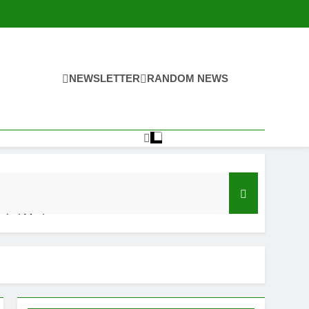
NEWSLETTER
RANDOM NEWS
igital Modern
sikologi Interaktif
els: Kilauan Permata di Dunia Joker
o