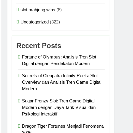
slot mahjong wins
(8)
Uncategorized
(322)
Recent Posts
Fortune of Olympus: Analisis Tren Slot
Digital dengan Pendekatan Modern
Secrets of Cleopatra Infinity Reels: Slot
Overview dan Analisis Tren Game Digital
Modern
Sugar Frenzy Slot: Tren Game Digital
Modern dengan Daya Tarik Visual dan
Psikologi Interaktif
Dragon Tiger Fortunes Menjadi Fenomena
2026