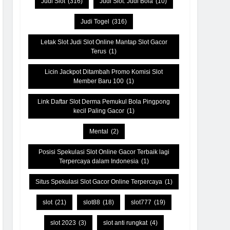
Judi Slot
(316)
Judi Slot. Judi Bola
(10)
Judi Togel
(316)
Letak Slot Judi Slot Online Mantap Slot Gacor
Terus
(1)
Licin Jackpot Ditambah Promo Komisi Slot
Member Baru 100
(1)
Link Daftar Slot Derma Pemukul Bola Pingpong
kecil Paling Gacor
(1)
Mental
(2)
Posisi Spekulasi Slot Online Gacor Terbaik lagi
Terpercaya dalam Indonesia
(1)
Situs Spekulasi Slot Gacor Online Terpercaya
(1)
slot
(21)
slot88
(18)
slot777
(19)
slot 2023
(3)
slot anti rungkat
(4)