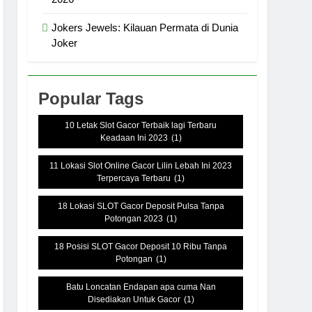
Jokers Jewels: Kilauan Permata di Dunia
Joker
Popular Tags
10 Letak Slot Gacor Terbaik lagi Terbaru
Keadaan Ini 2023
(1)
11 Lokasi Slot Online Gacor Lilin Lebah Ini 2023
Terpercaya Terbaru
(1)
18 Lokasi SLOT Gacor Deposit Pulsa Tanpa
Potongan 2023
(1)
18 Posisi SLOT Gacor Deposit 10 Ribu Tanpa
Potongan
(1)
Batu Loncatan Endapan apa cuma Nan
Disediakan Untuk Gacor
(1)