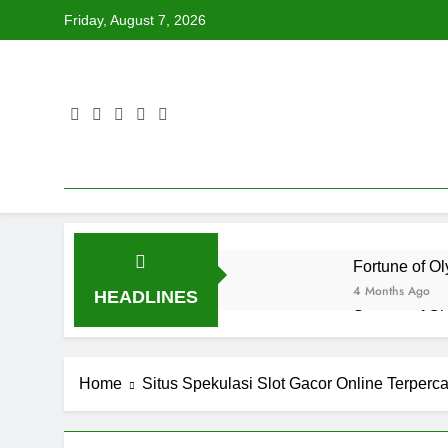
Skip
Friday, August 7, 2026
to
content
Fortune of O
4 Months Ago
HEADLINES
Secrets of Cl
4 Months Ago
Sugar Frenzy 
Home
Situs Spekulasi Slot Gacor Online Terperc
4 Months Ago
Dragon Tiger
7 Months Ago