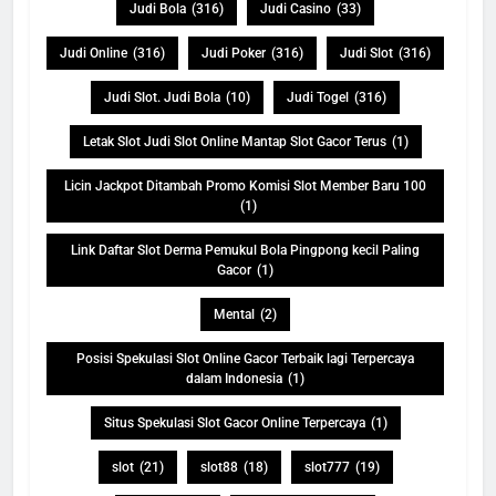
Judi Bola
(316)
Judi Casino
(33)
Judi Online
(316)
Judi Poker
(316)
Judi Slot
(316)
Judi Slot. Judi Bola
(10)
Judi Togel
(316)
Letak Slot Judi Slot Online Mantap Slot Gacor Terus
(1)
Licin Jackpot Ditambah Promo Komisi Slot Member Baru 100
(1)
Link Daftar Slot Derma Pemukul Bola Pingpong kecil Paling
Gacor
(1)
Mental
(2)
Posisi Spekulasi Slot Online Gacor Terbaik lagi Terpercaya
dalam Indonesia
(1)
Situs Spekulasi Slot Gacor Online Terpercaya
(1)
slot
(21)
slot88
(18)
slot777
(19)