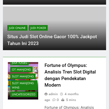
JUDI ONLINE
JUDI POKER
JUDI BOLA
Situs Judi Slot Online Gacor 100% Jackpot
JUDI ONLINE
Tahun Ini 2023
JUDI POKER
JUDI SLOT
JUDI TOGEL
Fortune of Olympus:
OT MAHJONG
Analisis Tren Slot Digital
SLOT MAHJONG
dengan Pendekatan
SLOT MAHJONG
Modern
WINS
admin
4 months
UNCATEGORIZED
ago
0
5 mins
Fortune of Olympus: Analisis