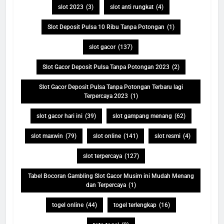
slot 2023
(3)
slot anti rungkat
(4)
Slot Deposit Pulsa 10 Ribu Tanpa Potongan
(1)
slot gacor
(137)
Slot Gacor Deposit Pulsa Tanpa Potongan 2023
(2)
Slot Gacor Deposit Pulsa Tanpa Potongan Terbaru lagi
Terpercaya 2023
(1)
slot gacor hari ini
(39)
slot gampang menang
(62)
slot maxwin
(79)
slot online
(141)
slot resmi
(4)
slot terpercaya
(127)
Tabel Bocoran Gambling Slot Gacor Musim ini Mudah Menang
dan Terpercaya
(1)
togel online
(44)
togel terlengkap
(16)