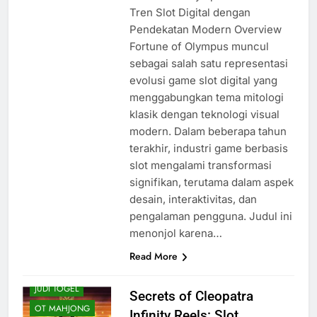
Tren Slot Digital dengan
Pendekatan Modern Overview
Fortune of Olympus muncul
sebagai salah satu representasi
evolusi game slot digital yang
menggabungkan tema mitologi
klasik dengan teknologi visual
modern. Dalam beberapa tahun
terakhir, industri game berbasis
slot mengalami transformasi
signifikan, terutama dalam aspek
desain, interaktivitas, dan
JUDI BOLA
pengalaman pengguna. Judul ini
JUDI ONLINE
menonjol karena…
JUDI POKER
Read More
JUDI SLOT
JUDI TOGEL
Secrets of Cleopatra
OT MAHJONG
Infinity Reels: Slot