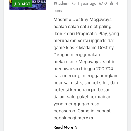
admin
1 year ago
0
4
JUDI SLOT
mins
Madame Destiny Megaways
adalah salah satu slot paling
ikonik dari Pragmatic Play, yang
merupakan versi upgrade dari
game klasik Madame Destiny.
Dengan menggunakan
mekanisme Megaways, slot ini
menawarkan hingga 200.704
cara menang, menggabungkan
nuansa mistik, simbol sihir, dan
potensi kemenangan besar
dalam satu paket permainan
yang menggugah rasa
penasaran. Game ini sangat
cocok bagi mereka…
Read More