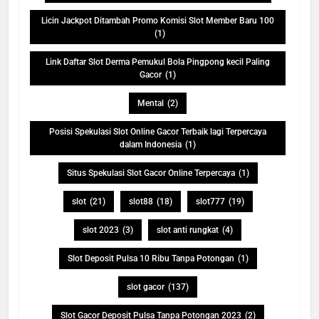
Licin Jackpot Ditambah Promo Komisi Slot Member Baru 100
(1)
Link Daftar Slot Derma Pemukul Bola Pingpong kecil Paling
Gacor
(1)
Mental
(2)
Posisi Spekulasi Slot Online Gacor Terbaik lagi Terpercaya
dalam Indonesia
(1)
Situs Spekulasi Slot Gacor Online Terpercaya
(1)
slot
(21)
slot88
(18)
slot777
(19)
slot 2023
(3)
slot anti rungkat
(4)
Slot Deposit Pulsa 10 Ribu Tanpa Potongan
(1)
slot gacor
(137)
Slot Gacor Deposit Pulsa Tanpa Potongan 2023
(2)