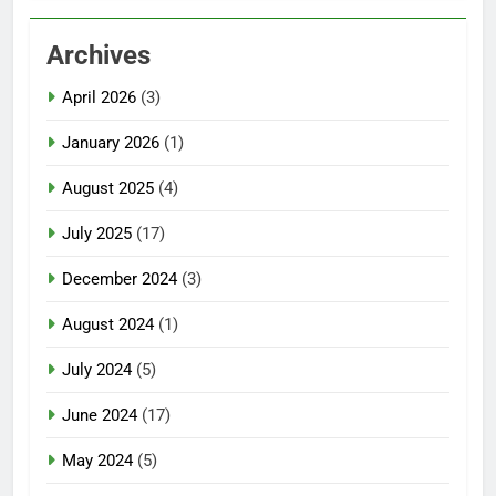
Archives
April 2026
(3)
January 2026
(1)
August 2025
(4)
July 2025
(17)
December 2024
(3)
August 2024
(1)
July 2024
(5)
June 2024
(17)
May 2024
(5)