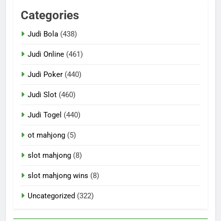
Categories
Judi Bola
(438)
Judi Online
(461)
Judi Poker
(440)
Judi Slot
(460)
Judi Togel
(440)
ot mahjong
(5)
slot mahjong
(8)
slot mahjong wins
(8)
Uncategorized
(322)