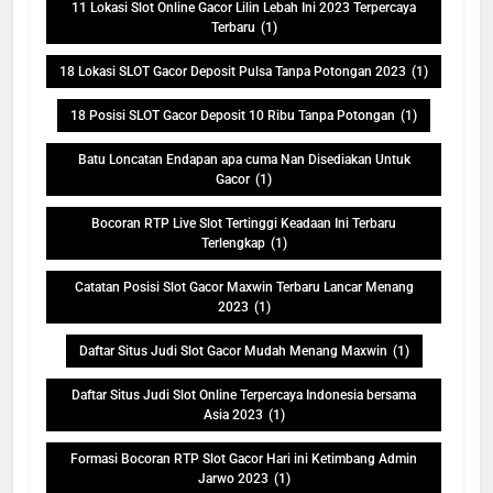
11 Lokasi Slot Online Gacor Lilin Lebah Ini 2023 Terpercaya
Terbaru
(1)
18 Lokasi SLOT Gacor Deposit Pulsa Tanpa Potongan 2023
(1)
18 Posisi SLOT Gacor Deposit 10 Ribu Tanpa Potongan
(1)
Batu Loncatan Endapan apa cuma Nan Disediakan Untuk
Gacor
(1)
Bocoran RTP Live Slot Tertinggi Keadaan Ini Terbaru
Terlengkap
(1)
Catatan Posisi Slot Gacor Maxwin Terbaru Lancar Menang
2023
(1)
Daftar Situs Judi Slot Gacor Mudah Menang Maxwin
(1)
Daftar Situs Judi Slot Online Terpercaya Indonesia bersama
Asia 2023
(1)
Formasi Bocoran RTP Slot Gacor Hari ini Ketimbang Admin
Jarwo 2023
(1)