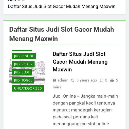
Daftar Situs Judi Slot Gacor Mudah Menang Maxwin
Daftar Situs Judi Slot Gacor Mudah
Menang Maxwin
JUDI BOLA
Daftar Situs Judi Slot
JUDI ONLINE
Gacor Mudah Menang
JUDI POKER
Maxwin
JUDI SLOT
admin
3 years ago
0
5
JUDI TOGEL
mins
UNCATEGORIZED
Judi Online – Jangka main-main
dengan pangkal kecil tentunya
menurut mencegah kerugian
pada saat perdana kali
menanggungkan slot online