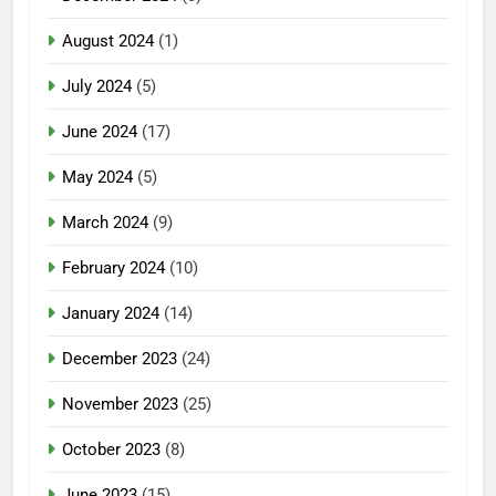
August 2024
(1)
July 2024
(5)
June 2024
(17)
May 2024
(5)
March 2024
(9)
February 2024
(10)
January 2024
(14)
December 2023
(24)
November 2023
(25)
October 2023
(8)
June 2023
(15)