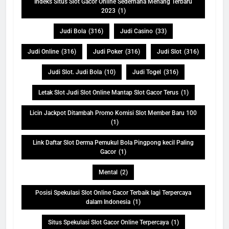
Indeks Situs Slot Gacor Online Sederhana Menang Terbaru
2023
(1)
Judi Bola
(316)
Judi Casino
(33)
Judi Online
(316)
Judi Poker
(316)
Judi Slot
(316)
Judi Slot. Judi Bola
(10)
Judi Togel
(316)
Letak Slot Judi Slot Online Mantap Slot Gacor Terus
(1)
Licin Jackpot Ditambah Promo Komisi Slot Member Baru 100
(1)
Link Daftar Slot Derma Pemukul Bola Pingpong kecil Paling
Gacor
(1)
Mental
(2)
Posisi Spekulasi Slot Online Gacor Terbaik lagi Terpercaya
dalam Indonesia
(1)
Situs Spekulasi Slot Gacor Online Terpercaya
(1)