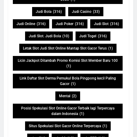
Judi Bola
(316)
Judi Casino
(33)
Judi Online
(316)
Judi Poker
(316)
Judi Slot
(316)
Judi Slot. Judi Bola
(10)
Judi Togel
(316)
Letak Slot Judi Slot Online Mantap Slot Gacor Terus
(1)
Licin Jackpot Ditambah Promo Komisi Slot Member Baru 100
(1)
Link Daftar Slot Derma Pemukul Bola Pingpong kecil Paling
Gacor
(1)
Mental
(2)
Posisi Spekulasi Slot Online Gacor Terbaik lagi Terpercaya
dalam Indonesia
(1)
Situs Spekulasi Slot Gacor Online Terpercaya
(1)