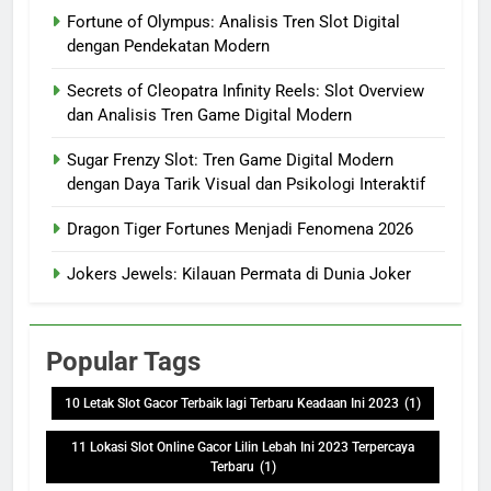
Fortune of Olympus: Analisis Tren Slot Digital
dengan Pendekatan Modern
Secrets of Cleopatra Infinity Reels: Slot Overview
dan Analisis Tren Game Digital Modern
Sugar Frenzy Slot: Tren Game Digital Modern
dengan Daya Tarik Visual dan Psikologi Interaktif
Dragon Tiger Fortunes Menjadi Fenomena 2026
Jokers Jewels: Kilauan Permata di Dunia Joker
Popular Tags
10 Letak Slot Gacor Terbaik lagi Terbaru Keadaan Ini 2023
(1)
11 Lokasi Slot Online Gacor Lilin Lebah Ini 2023 Terpercaya
Terbaru
(1)