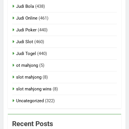
Judi Bola
(438)
Judi Online
(461)
Judi Poker
(440)
Judi Slot
(460)
Judi Togel
(440)
ot mahjong
(5)
slot mahjong
(8)
slot mahjong wins
(8)
Uncategorized
(322)
Recent Posts