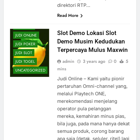
direktori RTP…
Read More
JUDI BOLA
Slot Demo Lokasi Slot
JUDI ONLINE
Demo Musim Kedudukan
JUDI POKER
Terpercaya Mulus Maxwin
JUDI SLOT
admin
3 years ago
0
5
JUDI TOGEL
mins
UNCATEGORIZED
Judi Online – Kami yaitu pionir
pertaruhan Omni-channel yang,
melalui Playtech ONE,
merekomendasi menjelang
operator pula pelanggan
mereka, kemahiran minus pias,
bila juga, pada mana hanya dekat
semua produk, corong barang
apa saja (detak, seluler, ritel) lagi