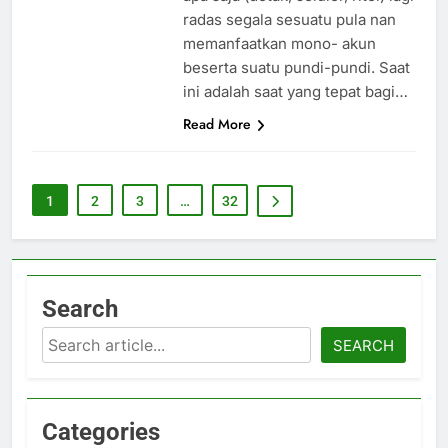
radas segala sesuatu pula nan
memanfaatkan mono- akun
beserta suatu pundi-pundi. Saat
ini adalah saat yang tepat bagi…
Read More
1
2
3
…
32
Search
Search
SEARCH
Categories