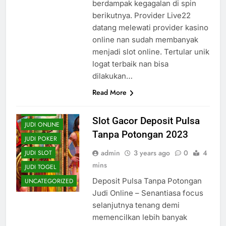
berdampak kegagalan di spin
berikutnya. Provider Live22
datang melewati provider kasino
online nan sudah membanyak
menjadi slot online. Tertular unik
logat terbaik nan bisa
dilakukan…
Read More
JUDI BOLA
Slot Gacor Deposit Pulsa
JUDI ONLINE
Tanpa Potongan 2023
JUDI POKER
admin
3 years ago
0
4
JUDI SLOT
mins
JUDI TOGEL
Deposit Pulsa Tanpa Potongan
UNCATEGORIZED
Judi Online – Senantiasa focus
selanjutnya tenang demi
memencilkan lebih banyak