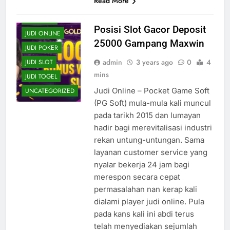
Read More
JUDI BOLA
Posisi Slot Gacor Deposit
JUDI ONLINE
25000 Gampang Maxwin
JUDI POKER
admin
3 years ago
0
4
JUDI SLOT
mins
JUDI TOGEL
Judi Online – Pocket Game Soft
UNCATEGORIZED
(PG Soft) mula-mula kali muncul
pada tarikh 2015 dan lumayan
hadir bagi merevitalisasi industri
rekan untung-untungan. Sama
layanan customer service yang
nyalar bekerja 24 jam bagi
merespon secara cepat
permasalahan nan kerap kali
dialami player judi online. Pula
pada kans kali ini abdi terus
telah menyediakan sejumlah