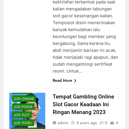
kekhilafan terbentuk pada saat
kalian mengadakan tabungan
slot gacor kesenangan kalian.
Temposlot disini menerimakan
banyak kemudahan lalu
keuntungan bagi member yang
bergabung. Sama karena itu,
abdi menjamin barisan ini acak,
tidak menjejaki ragi apapun, dan
sudah mengantongi sertifikat
resmi. Untuk…
Read More
JUDI BOLA
Tempat Gambling Online
JUDI ONLINE
Slot Gacor Keadaan Ini
JUDI POKER
Ringan Menang 2023
JUDI SLOT
admin
3 years ago
0
4
JUDI TOGEL