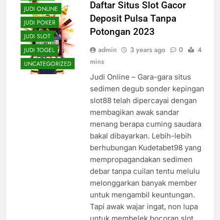
Daftar Situs Slot Gacor
JUDI ONLINE
Deposit Pulsa Tanpa
JUDI POKER
Potongan 2023
JUDI SLOT
admin
3 years ago
0
4
JUDI TOGEL
mins
UNCATEGORIZED
Judi Online – Gara-gara situs
sedimen degub sonder kepingan
slot88 telah dipercayai dengan
membagikan awak sandar
menang berapa cuming saudara
bakal dibayarkan. Lebih-lebih
berhubungan Kudetabet98 yang
mempropagandakan sedimen
debar tanpa cuilan tentu melulu
melonggarkan banyak member
untuk mengambil keuntungan.
Tapi awak wajar ingat, non lupa
untuk membelek bocoran slot