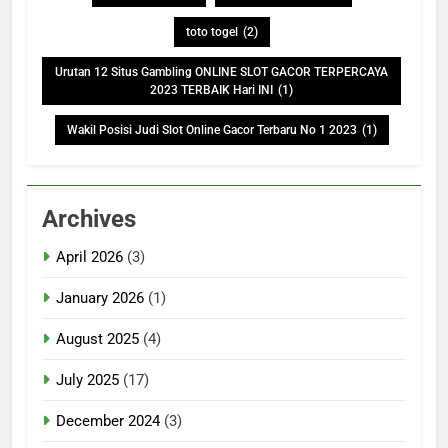
toto togel
(2)
Urutan 12 Situs Gambling ONLINE SLOT GACOR TERPERCAYA
2023 TERBAIK Hari INI
(1)
Wakil Posisi Judi Slot Online Gacor Terbaru No 1 2023
(1)
Archives
April 2026
(3)
January 2026
(1)
August 2025
(4)
July 2025
(17)
December 2024
(3)