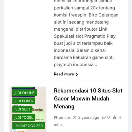
memiliki keuntungan sambil
perkalian sampai 20x tentang
komisi freespin. Biro Celengan
slot ini sedang mendatang
mengenai distributor Link
Spekulasi slot Pragmatic Play
buat judi slot terlampau baik
indonesia. Selain dikenal
bersama keluaran game slot,
playtech indonesia…
Read More
JUDI BOLA
Rekomendasi 10 Situs Slot
JUDI ONLINE
Gacor Maxwin Mudah
JUDI POKER
Menang
JUDI SLOT
admin
3 years ago
0
4
JUDI TOGEL
mins
UNCATEGORIZED