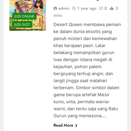
admin
1 year ago
0
3
mins
JUDI ONLINE
Desert Queen membawa pemain
JUDI SLOT
ke dalam dunia eksotis yang
penuh misteri dan kemewahan
khas kerajaan pasir. Latar
belakang menampilkan gurun
luas dengan istana megah di
kejauhan, pohon palem
bergoyang tertiup angin, dan
langit jingga saat matahari
terbenam. Simbol-simbol dalam
game berupa artefak Mesir
kuno, unta, permata warna-
warni, dan tentu saja sang Ratu
Gurun yang memesona….
Read More