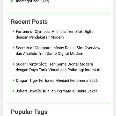
Uncategorized
(322)
Recent Posts
Fortune of Olympus: Analisis Tren Slot Digital
dengan Pendekatan Modern
Secrets of Cleopatra Infinity Reels: Slot Overview
dan Analisis Tren Game Digital Modern
Sugar Frenzy Slot: Tren Game Digital Modern
dengan Daya Tarik Visual dan Psikologi Interaktif
Dragon Tiger Fortunes Menjadi Fenomena 2026
Jokers Jewels: Kilauan Permata di Dunia Joker
Popular Tags