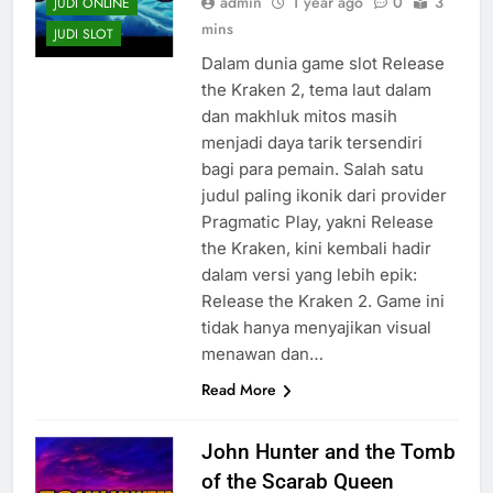
admin
1 year ago
0
3
JUDI ONLINE
mins
JUDI SLOT
Dalam dunia game slot Release
the Kraken 2, tema laut dalam
dan makhluk mitos masih
menjadi daya tarik tersendiri
bagi para pemain. Salah satu
judul paling ikonik dari provider
Pragmatic Play, yakni Release
the Kraken, kini kembali hadir
dalam versi yang lebih epik:
Release the Kraken 2. Game ini
tidak hanya menyajikan visual
menawan dan…
Read More
John Hunter and the Tomb
of the Scarab Queen