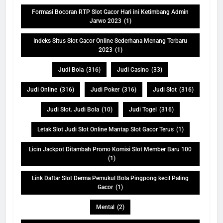
Formasi Bocoran RTP Slot Gacor Hari ini Ketimbang Admin
Jarwo 2023
(1)
Indeks Situs Slot Gacor Online Sederhana Menang Terbaru
2023
(1)
Judi Bola
(316)
Judi Casino
(33)
Judi Online
(316)
Judi Poker
(316)
Judi Slot
(316)
Judi Slot. Judi Bola
(10)
Judi Togel
(316)
Letak Slot Judi Slot Online Mantap Slot Gacor Terus
(1)
Licin Jackpot Ditambah Promo Komisi Slot Member Baru 100
(1)
Link Daftar Slot Derma Pemukul Bola Pingpong kecil Paling
Gacor
(1)
Mental
(2)