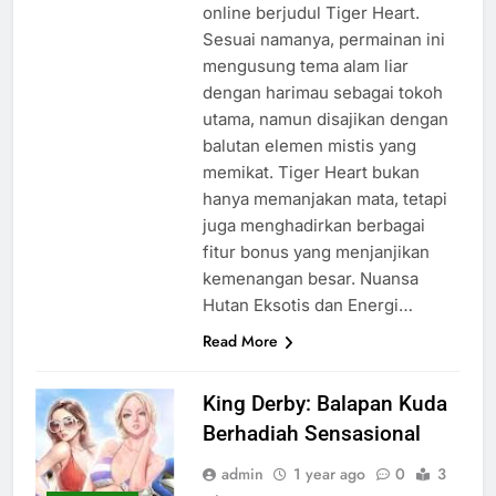
online berjudul Tiger Heart.
Sesuai namanya, permainan ini
mengusung tema alam liar
dengan harimau sebagai tokoh
utama, namun disajikan dengan
balutan elemen mistis yang
memikat. Tiger Heart bukan
hanya memanjakan mata, tetapi
juga menghadirkan berbagai
fitur bonus yang menjanjikan
kemenangan besar. Nuansa
Hutan Eksotis dan Energi…
Read More
King Derby: Balapan Kuda
Berhadiah Sensasional
admin
1 year ago
0
3