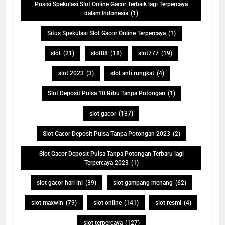
Posisi Spekulasi Slot Online Gacor Terbaik lagi Terpercaya
dalam Indonesia
(1)
Situs Spekulasi Slot Gacor Online Terpercaya
(1)
slot
(21)
slot88
(18)
slot777
(19)
slot 2023
(3)
slot anti rungkat
(4)
Slot Deposit Pulsa 10 Ribu Tanpa Potongan
(1)
slot gacor
(137)
Slot Gacor Deposit Pulsa Tanpa Potongan 2023
(2)
Slot Gacor Deposit Pulsa Tanpa Potongan Terbaru lagi
Terpercaya 2023
(1)
slot gacor hari ini
(39)
slot gampang menang
(62)
slot maxwin
(79)
slot online
(141)
slot resmi
(4)
slot terpercaya
(127)