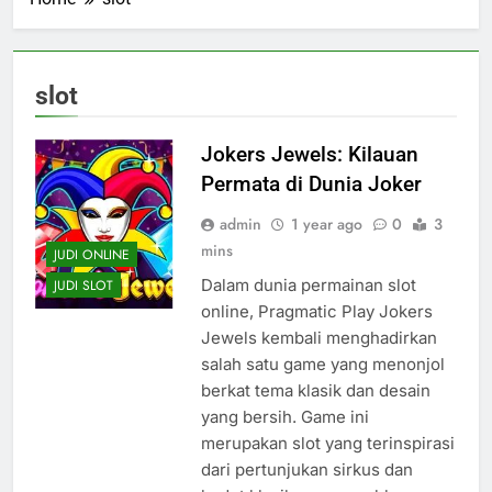
slot
Jokers Jewels: Kilauan
Permata di Dunia Joker
admin
1 year ago
0
3
mins
JUDI ONLINE
Dalam dunia permainan slot
JUDI SLOT
online, Pragmatic Play Jokers
Jewels kembali menghadirkan
salah satu game yang menonjol
berkat tema klasik dan desain
yang bersih. Game ini
merupakan slot yang terinspirasi
dari pertunjukan sirkus dan