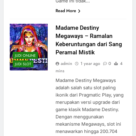
Game ini tidak…
Read More
Madame Destiny
Megaways – Ramalan
Keberuntungan dari Sang
Peramal Mistik
JUDI ONLINE
admin
1 year ago
0
4
JUDI SLOT
mins
Madame Destiny Megaways
adalah salah satu slot paling
ikonik dari Pragmatic Play, yang
merupakan versi upgrade dari
game klasik Madame Destiny.
Dengan menggunakan
mekanisme Megaways, slot ini
menawarkan hingga 200.704