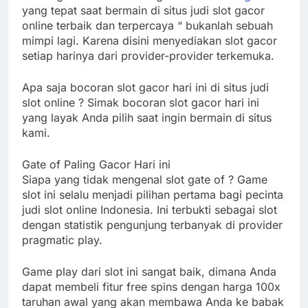
yang tepat saat bermain di situs judi slot gacor
online terbaik dan terpercaya “ bukanlah sebuah
mimpi lagi. Karena disini menyediakan slot gacor
setiap harinya dari provider-provider terkemuka.
Apa saja bocoran slot gacor hari ini di situs judi
slot online ? Simak bocoran slot gacor hari ini
yang layak Anda pilih saat ingin bermain di situs
kami.
Gate of Paling Gacor Hari ini
Siapa yang tidak mengenal slot gate of ? Game
slot ini selalu menjadi pilihan pertama bagi pecinta
judi slot online Indonesia. Ini terbukti sebagai slot
dengan statistik pengunjung terbanyak di provider
pragmatic play.
Game play dari slot ini sangat baik, dimana Anda
dapat membeli fitur free spins dengan harga 100x
taruhan awal yang akan membawa Anda ke babak