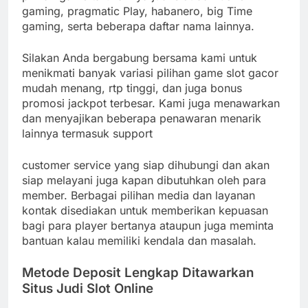
gaming, pragmatic Play, habanero, big Time
gaming, serta beberapa daftar nama lainnya.
Silakan Anda bergabung bersama kami untuk
menikmati banyak variasi pilihan game slot gacor
mudah menang, rtp tinggi, dan juga bonus
promosi jackpot terbesar. Kami juga menawarkan
dan menyajikan beberapa penawaran menarik
lainnya termasuk support
customer service yang siap dihubungi dan akan
siap melayani juga kapan dibutuhkan oleh para
member. Berbagai pilihan media dan layanan
kontak disediakan untuk memberikan kepuasan
bagi para player bertanya ataupun juga meminta
bantuan kalau memiliki kendala dan masalah.
Metode Deposit Lengkap Ditawarkan
Situs Judi Slot Online