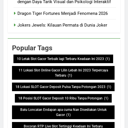
dengan Daya Tarik Visual dan Psikologi Interaktif
Dragon Tiger Fortunes Menjadi Fenomena 2026
Jokers Jewels: Kilauan Permata di Dunia Joker
Popular Tags
10 Letak Slot Gacor Terbaik lagi Terbaru Keadaan Ini 2023
(1)
11 Lokasi Slot Online Gacor Lilin Lebah Ini 2023 Terpercaya
Terbaru
(1)
18 Lokasi SLOT Gacor Deposit Pulsa Tanpa Potongan 2023
(1)
18 Posisi SLOT Gacor Deposit 10 Ribu Tanpa Potongan
(1)
Batu Loncatan Endapan apa cuma Nan Disediakan Untuk
Gacor
(1)
Bocoran RTP Live Slot Tertinggi Keadaan Ini Terbaru