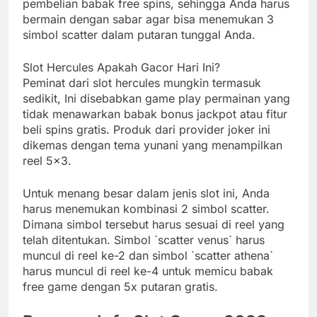
pembelian babak free spins, sehingga Anda harus
bermain dengan sabar agar bisa menemukan 3
simbol scatter dalam putaran tunggal Anda.
Slot Hercules Apakah Gacor Hari Ini?
Peminat dari slot hercules mungkin termasuk
sedikit, Ini disebabkan game play permainan yang
tidak menawarkan babak bonus jackpot atau fitur
beli spins gratis. Produk dari provider joker ini
dikemas dengan tema yunani yang menampilkan
reel 5×3.
Untuk menang besar dalam jenis slot ini, Anda
harus menemukan kombinasi 2 simbol scatter.
Dimana simbol tersebut harus sesuai di reel yang
telah ditentukan. Simbol `scatter venus` harus
muncul di reel ke-2 dan simbol `scatter athena`
harus muncul di reel ke-4 untuk memicu babak
free game dengan 5x putaran gratis.