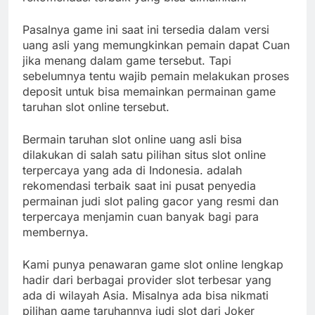
Pasalnya game ini saat ini tersedia dalam versi
uang asli yang memungkinkan pemain dapat Cuan
jika menang dalam game tersebut. Tapi
sebelumnya tentu wajib pemain melakukan proses
deposit untuk bisa memainkan permainan game
taruhan slot online tersebut.
Bermain taruhan slot online uang asli bisa
dilakukan di salah satu pilihan situs slot online
terpercaya yang ada di Indonesia. adalah
rekomendasi terbaik saat ini pusat penyedia
permainan judi slot paling gacor yang resmi dan
terpercaya menjamin cuan banyak bagi para
membernya.
Kami punya penawaran game slot online lengkap
hadir dari berbagai provider slot terbesar yang
ada di wilayah Asia. Misalnya ada bisa nikmati
pilihan game taruhannya judi slot dari Joker