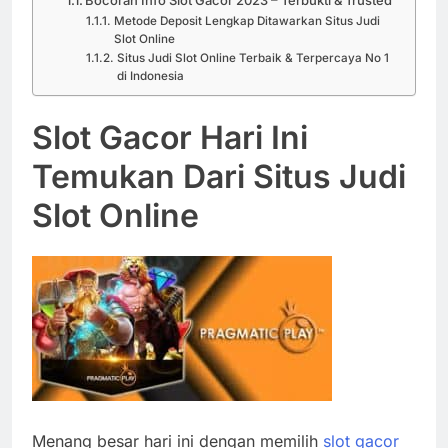
Bocoran Info Slot Gacor 2023 – Terbukti & Trusted
Metode Deposit Lengkap Ditawarkan Situs Judi
Slot Online
Situs Judi Slot Online Terbaik & Terpercaya No 1
di Indonesia
Slot Gacor Hari Ini
Temukan Dari Situs Judi
Slot Online
Menang besar hari ini dengan memilih
slot gacor