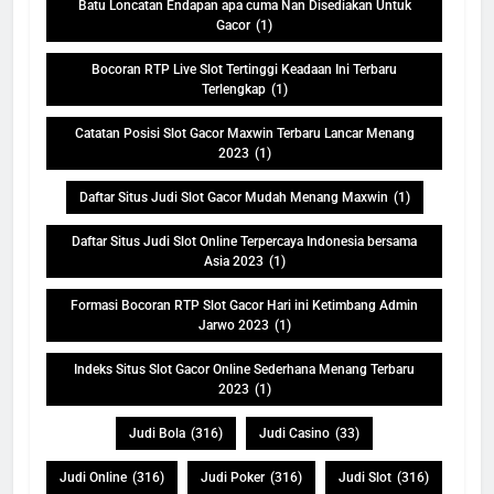
Batu Loncatan Endapan apa cuma Nan Disediakan Untuk
Gacor
(1)
Bocoran RTP Live Slot Tertinggi Keadaan Ini Terbaru
Terlengkap
(1)
Catatan Posisi Slot Gacor Maxwin Terbaru Lancar Menang
2023
(1)
Daftar Situs Judi Slot Gacor Mudah Menang Maxwin
(1)
Daftar Situs Judi Slot Online Terpercaya Indonesia bersama
Asia 2023
(1)
Formasi Bocoran RTP Slot Gacor Hari ini Ketimbang Admin
Jarwo 2023
(1)
Indeks Situs Slot Gacor Online Sederhana Menang Terbaru
2023
(1)
Judi Bola
(316)
Judi Casino
(33)
Judi Online
(316)
Judi Poker
(316)
Judi Slot
(316)