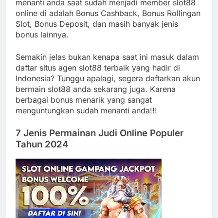
menanti anda saat sudah menjadi member slot88
online di adalah Bonus Cashback, Bonus Rollingan
Slot, Bonus Deposit, dan masih banyak jenis
bonus lainnya.
Semakin jelas bukan kenapa saat ini masuk dalam
daftar situs agen slot88 terbaik yang hadir di
Indonesia? Tunggu apalagi, segera daftarkan akun
bermain slot88 anda sekarang juga. Karena
berbagai bonus menarik yang sangat
menguntungkan sudah menanti anda!!!
7 Jenis Permainan Judi Online Populer
Tahun 2024