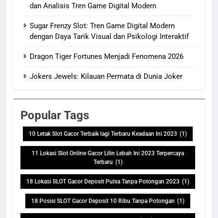
dan Analisis Tren Game Digital Modern
Sugar Frenzy Slot: Tren Game Digital Modern
dengan Daya Tarik Visual dan Psikologi Interaktif
Dragon Tiger Fortunes Menjadi Fenomena 2026
Jokers Jewels: Kilauan Permata di Dunia Joker
Popular Tags
10 Letak Slot Gacor Terbaik lagi Terbaru Keadaan Ini 2023
(1)
11 Lokasi Slot Online Gacor Lilin Lebah Ini 2023 Terpercaya
Terbaru
(1)
18 Lokasi SLOT Gacor Deposit Pulsa Tanpa Potongan 2023
(1)
18 Posisi SLOT Gacor Deposit 10 Ribu Tanpa Potongan
(1)