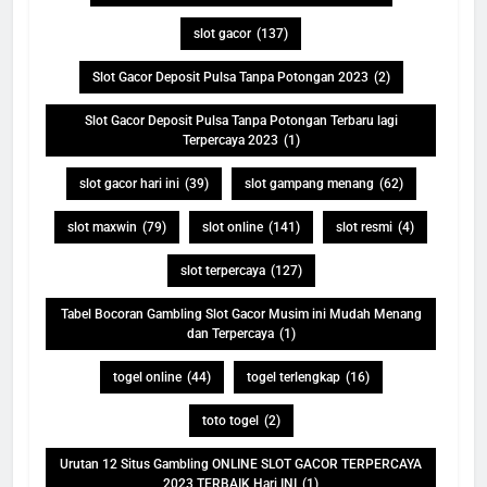
slot gacor
(137)
Slot Gacor Deposit Pulsa Tanpa Potongan 2023
(2)
Slot Gacor Deposit Pulsa Tanpa Potongan Terbaru lagi
Terpercaya 2023
(1)
slot gacor hari ini
(39)
slot gampang menang
(62)
slot maxwin
(79)
slot online
(141)
slot resmi
(4)
slot terpercaya
(127)
Tabel Bocoran Gambling Slot Gacor Musim ini Mudah Menang
dan Terpercaya
(1)
togel online
(44)
togel terlengkap
(16)
toto togel
(2)
Urutan 12 Situs Gambling ONLINE SLOT GACOR TERPERCAYA
2023 TERBAIK Hari INI
(1)