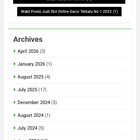
Wakil Posisi Judi Slot Online Gacor Terbaru No 1 2023
(1)
Archives
April 2026
(3)
January 2026
(1)
August 2025
(4)
July 2025
(17)
December 2024
(3)
August 2024
(1)
July 2024
(5)