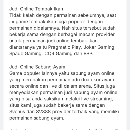
Judi Online Tembak Ikan
Tidak kalah dengan permainan sebelumnya, saat
ini game tembak ikan juga populer dengan
permainan didalamnya. Nah situs tersebut sudah
bekerja sama dengan berbagai macam provider
untuk permainan judi online tembak ikan,
diantaranya yaitu Pragmatic Play, Joker Gaming,
Spade Gaming, CQ9 Gaming dan BBP.
Judi Online Sabung Ayam
Game populer lainnya yaitu sabung ayam online,
yang merupakan permainan adu dua ekor ayam
secara online dan live di dalam arena. Situs juga
menyediakan permainan judi sabung ayam online
yang bisa anda saksikan melalui live streaming,
situs kami juga sudah bekerja sama dengan
Svenus dan SV388 provider terbaik yang memiliki
permainan sabung ayam.