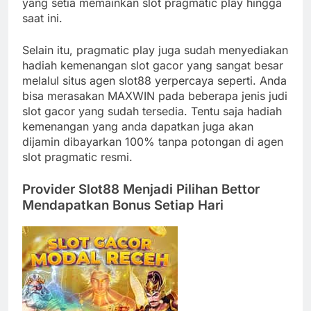
yang setia memainkan slot pragmatic play hingga
saat ini.
Selain itu, pragmatic play juga sudah menyediakan
hadiah kemenangan slot gacor yang sangat besar
melaluI situs agen slot88 yerpercaya seperti. Anda
bisa merasakan MAXWIN pada beberapa jenis judi
slot gacor yang sudah tersedia. Tentu saja hadiah
kemenangan yang anda dapatkan juga akan
dijamin dibayarkan 100% tanpa potongan di agen
slot pragmatic resmi.
Provider Slot88 Menjadi Pilihan Bettor
Mendapatkan Bonus Setiap Hari