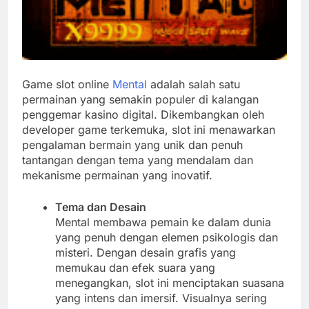
Game slot online
Mental
adalah salah satu
permainan yang semakin populer di kalangan
penggemar kasino digital. Dikembangkan oleh
developer game terkemuka, slot ini menawarkan
pengalaman bermain yang unik dan penuh
tantangan dengan tema yang mendalam dan
mekanisme permainan yang inovatif.
Tema dan Desain
Mental membawa pemain ke dalam dunia
yang penuh dengan elemen psikologis dan
misteri. Dengan desain grafis yang
memukau dan efek suara yang
menegangkan, slot ini menciptakan suasana
yang intens dan imersif. Visualnya sering