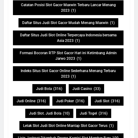
Catatan Posisi Slot Gacor Maxwin Terbaru Lancar Menang
2023
(1)
Daftar Situs Judi Slot Gacor Mudah Menang Maxwin
(1)
Daftar Situs Judi Slot Online Terpercaya Indonesia bersama
Asia 2023
(1)
Formasi Bocoran RTP Slot Gacor Hari ini Ketimbang Admin
Jarwo 2023
(1)
Indeks Situs Slot Gacor Online Sederhana Menang Terbaru
2023
(1)
Judi Bola
(316)
Judi Casino
(33)
Judi Online
(316)
Judi Poker
(316)
Judi Slot
(316)
Judi Slot. Judi Bola
(10)
Judi Togel
(316)
Letak Slot Judi Slot Online Mantap Slot Gacor Terus
(1)