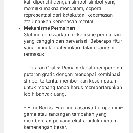
kali dipenuhi dengan simbol-simbol yang
memiliki makna mendalam, seperti
representasi dari ketakutan, kecemasan,
atau bahkan kebebasan mental.
Mekanisme Permainan
Slot ini menawarkan mekanisme permainan
yang canggih dan bervariasi. Beberapa fitur
yang mungkin ditemukan dalam game ini
termasuk:
– Putaran Gratis: Pemain dapat memperoleh
putaran gratis dengan mencapai kombinasi
simbol tertentu, memberikan kesempatan
untuk menang tanpa harus mempertaruhkan
lebih banyak uang.
– Fitur Bonus: Fitur ini biasanya berupa mini-
game atau tantangan tambahan yang
memberikan peluang ekstra untuk meraih
kemenangan besar.