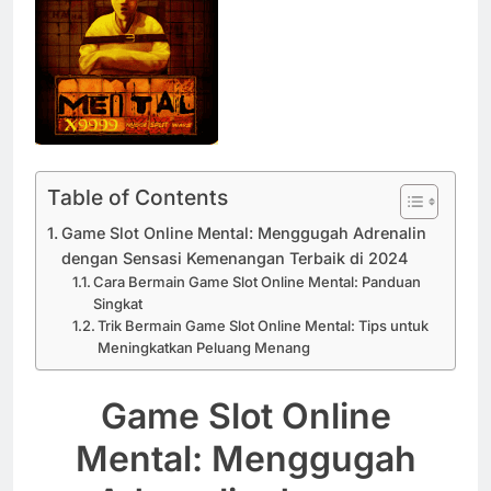
Table of Contents
Game Slot Online Mental: Menggugah Adrenalin
dengan Sensasi Kemenangan Terbaik di 2024
Cara Bermain Game Slot Online Mental: Panduan
Singkat
Trik Bermain Game Slot Online Mental: Tips untuk
Meningkatkan Peluang Menang
Game Slot Online
Mental: Menggugah