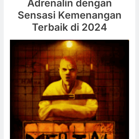
Adrenalin dengan
Sensasi Kemenangan
Terbaik di 2024