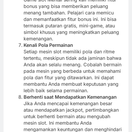
bonus yang bisa memberikan peluang
menang tambahan. Pelajari cara memicu
dan memanfaatkan fitur bonus ini. Ini bisa
termasuk putaran gratis, mini-game, atau
simbol khusus yang meningkatkan peluang
kemenangan.
Kenali Pola Permainan
Setiap mesin slot memiliki pola dan ritme
tertentu, meskipun tidak ada jaminan bahwa
Anda akan selalu menang. Cobalah bermain
pada mesin yang berbeda untuk memahami
pola dan fitur yang ditawarkan. Ini dapat
membantu Anda membuat keputusan yang
lebih baik selama permainan.
Berhenti saat Mendapatkan Kemenangan
Jika Anda mencapai kemenangan besar
atau mendapatkan jackpot, pertimbangkan
untuk berhenti bermain atau mengubah
mesin slot. Ini membantu Anda
mengamankan keuntungan dan menghindari