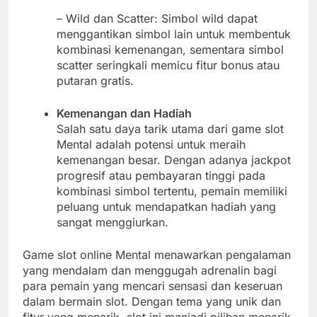
– Wild dan Scatter: Simbol wild dapat
menggantikan simbol lain untuk membentuk
kombinasi kemenangan, sementara simbol
scatter seringkali memicu fitur bonus atau
putaran gratis.
Kemenangan dan Hadiah
Salah satu daya tarik utama dari game slot
Mental adalah potensi untuk meraih
kemenangan besar. Dengan adanya jackpot
progresif atau pembayaran tinggi pada
kombinasi simbol tertentu, pemain memiliki
peluang untuk mendapatkan hadiah yang
sangat menggiurkan.
Game slot online Mental menawarkan pengalaman
yang mendalam dan menggugah adrenalin bagi
para pemain yang mencari sensasi dan keseruan
dalam bermain slot. Dengan tema yang unik dan
fitur yang menarik, slot ini menjadi pilihan menarik