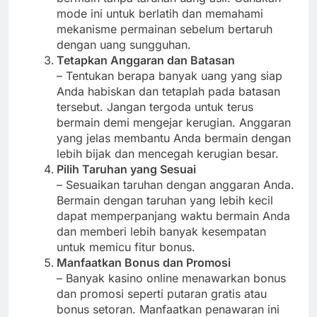
mode ini untuk berlatih dan memahami
mekanisme permainan sebelum bertaruh
dengan uang sungguhan.
Tetapkan Anggaran dan Batasan
– Tentukan berapa banyak uang yang siap
Anda habiskan dan tetaplah pada batasan
tersebut. Jangan tergoda untuk terus
bermain demi mengejar kerugian. Anggaran
yang jelas membantu Anda bermain dengan
lebih bijak dan mencegah kerugian besar.
Pilih Taruhan yang Sesuai
– Sesuaikan taruhan dengan anggaran Anda.
Bermain dengan taruhan yang lebih kecil
dapat memperpanjang waktu bermain Anda
dan memberi lebih banyak kesempatan
untuk memicu fitur bonus.
Manfaatkan Bonus dan Promosi
– Banyak kasino online menawarkan bonus
dan promosi seperti putaran gratis atau
bonus setoran. Manfaatkan penawaran ini