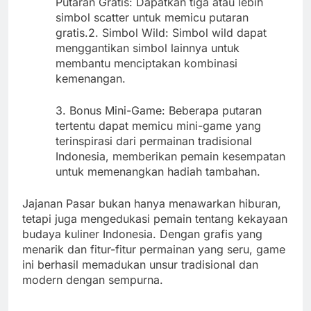
Putaran Gratis: Dapatkan tiga atau lebih
simbol scatter untuk memicu putaran
gratis.2. Simbol Wild: Simbol wild dapat
menggantikan simbol lainnya untuk
membantu menciptakan kombinasi
kemenangan.
3. Bonus Mini-Game: Beberapa putaran
tertentu dapat memicu mini-game yang
terinspirasi dari permainan tradisional
Indonesia, memberikan pemain kesempatan
untuk memenangkan hadiah tambahan.
Jajanan Pasar bukan hanya menawarkan hiburan,
tetapi juga mengedukasi pemain tentang kekayaan
budaya kuliner Indonesia. Dengan grafis yang
menarik dan fitur-fitur permainan yang seru, game
ini berhasil memadukan unsur tradisional dan
modern dengan sempurna.