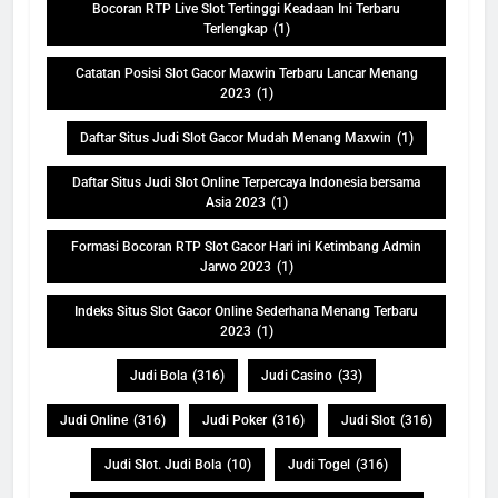
Bocoran RTP Live Slot Tertinggi Keadaan Ini Terbaru
Terlengkap
(1)
Catatan Posisi Slot Gacor Maxwin Terbaru Lancar Menang
2023
(1)
Daftar Situs Judi Slot Gacor Mudah Menang Maxwin
(1)
Daftar Situs Judi Slot Online Terpercaya Indonesia bersama
Asia 2023
(1)
Formasi Bocoran RTP Slot Gacor Hari ini Ketimbang Admin
Jarwo 2023
(1)
Indeks Situs Slot Gacor Online Sederhana Menang Terbaru
2023
(1)
Judi Bola
(316)
Judi Casino
(33)
Judi Online
(316)
Judi Poker
(316)
Judi Slot
(316)
Judi Slot. Judi Bola
(10)
Judi Togel
(316)