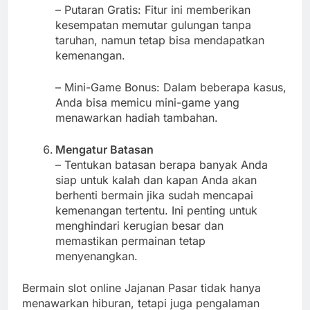
– Putaran Gratis: Fitur ini memberikan
kesempatan memutar gulungan tanpa
taruhan, namun tetap bisa mendapatkan
kemenangan.
– Mini-Game Bonus: Dalam beberapa kasus,
Anda bisa memicu mini-game yang
menawarkan hadiah tambahan.
Mengatur Batasan
– Tentukan batasan berapa banyak Anda
siap untuk kalah dan kapan Anda akan
berhenti bermain jika sudah mencapai
kemenangan tertentu. Ini penting untuk
menghindari kerugian besar dan
memastikan permainan tetap
menyenangkan.
Bermain slot online Jajanan Pasar tidak hanya
menawarkan hiburan, tetapi juga pengalaman