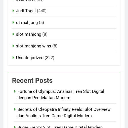
Judi Togel
(440)
ot mahjong
(5)
slot mahjong
(8)
slot mahjong wins
(8)
Uncategorized
(322)
Recent Posts
Fortune of Olympus: Analisis Tren Slot Digital
dengan Pendekatan Modern
Secrets of Cleopatra Infinity Reels: Slot Overview
dan Analisis Tren Game Digital Modern
Sugar Frenzy Slot: Tren Game Digital Modern