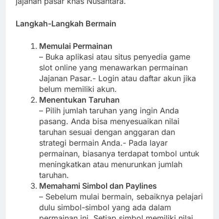
jajanan pasar khas Nusantara.
Langkah-Langkah Bermain
Memulai Permainan
– Buka aplikasi atau situs penyedia game
slot online yang menawarkan permainan
Jajanan Pasar.- Login atau daftar akun jika
belum memiliki akun.
Menentukan Taruhan
– Pilih jumlah taruhan yang ingin Anda
pasang. Anda bisa menyesuaikan nilai
taruhan sesuai dengan anggaran dan
strategi bermain Anda.- Pada layar
permainan, biasanya terdapat tombol untuk
meningkatkan atau menurunkan jumlah
taruhan.
Memahami Simbol dan Paylines
– Sebelum mulai bermain, sebaiknya pelajari
dulu simbol-simbol yang ada dalam
permainan ini. Setiap simbol memiliki nilai