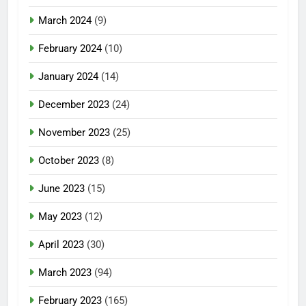
March 2024
(9)
February 2024
(10)
January 2024
(14)
December 2023
(24)
November 2023
(25)
October 2023
(8)
June 2023
(15)
May 2023
(12)
April 2023
(30)
March 2023
(94)
February 2023
(165)