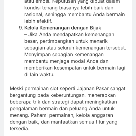
atau emosi. Keputusan yang dibuat dalam
kondisi tenang biasanya lebih baik dan
rasional, sehingga membantu Anda bermain
lebih efektif.
Kelola Kemenangan dengan Bijak
– Jika Anda mendapatkan kemenangan
besar, pertimbangkan untuk menarik
sebagian atau seluruh kemenangan tersebut.
Menyimpan sebagian kemenangan
membantu menjaga modal Anda dan
memberikan kesempatan untuk bermain lagi
di lain waktu.
Meski permainan slot seperti Jajanan Pasar sangat
bergantung pada keberuntungan, menerapkan
beberapa trik dan strategi dapat meningkatkan
pengalaman bermain dan peluang Anda untuk
menang. Pahami permainan, kelola anggaran
dengan baik, dan manfaatkan semua fitur yang
tersedia.