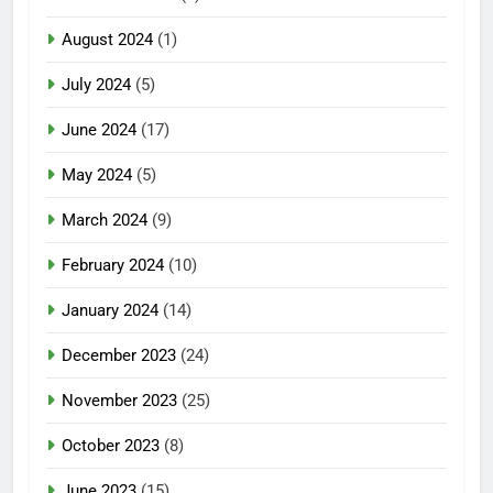
August 2024
(1)
July 2024
(5)
June 2024
(17)
May 2024
(5)
March 2024
(9)
February 2024
(10)
January 2024
(14)
December 2023
(24)
November 2023
(25)
October 2023
(8)
June 2023
(15)