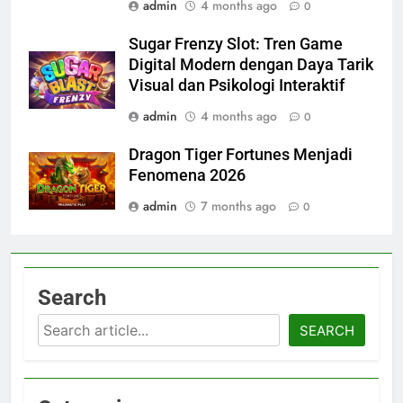
admin
4 months ago
0
Sugar Frenzy Slot: Tren Game
Digital Modern dengan Daya Tarik
Visual dan Psikologi Interaktif
admin
4 months ago
0
Dragon Tiger Fortunes Menjadi
Fenomena 2026
admin
7 months ago
0
Search
Search
SEARCH