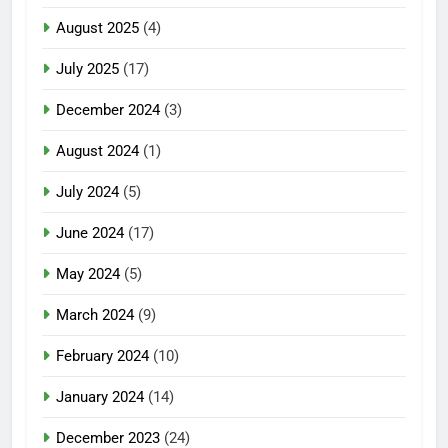
August 2025
(4)
July 2025
(17)
December 2024
(3)
August 2024
(1)
July 2024
(5)
June 2024
(17)
May 2024
(5)
March 2024
(9)
February 2024
(10)
January 2024
(14)
December 2023
(24)