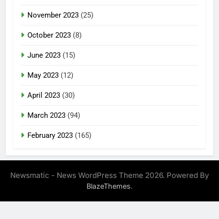
November 2023
(25)
October 2023
(8)
June 2023
(15)
May 2023
(12)
April 2023
(30)
March 2023
(94)
February 2023
(165)
Newsmatic - News WordPress Theme 2026. Powered By
.
BlazeThemes