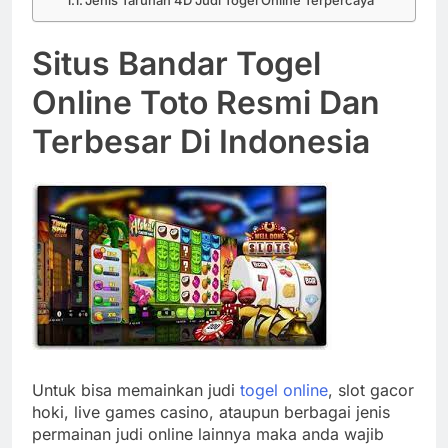
Jenis Taruhan 4D Judi Togel Online Terpercaya
Situs Bandar Togel
Online Toto Resmi Dan
Terbesar Di Indonesia
Untuk bisa memainkan judi
togel online
, slot gacor
hoki, live games casino, ataupun berbagai jenis
permainan judi online lainnya maka anda wajib