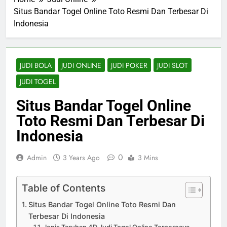
Situs Bandar Togel Online Toto Resmi Dan Terbesar Di
Indonesia
JUDI BOLA
JUDI ONLINE
JUDI POKER
JUDI SLOT
JUDI TOGEL
Situs Bandar Togel Online
Toto Resmi Dan Terbesar Di
Indonesia
0
Admin
3 Years Ago
3 Mins
Table of Contents
Situs Bandar Togel Online Toto Resmi Dan
Terbesar Di Indonesia