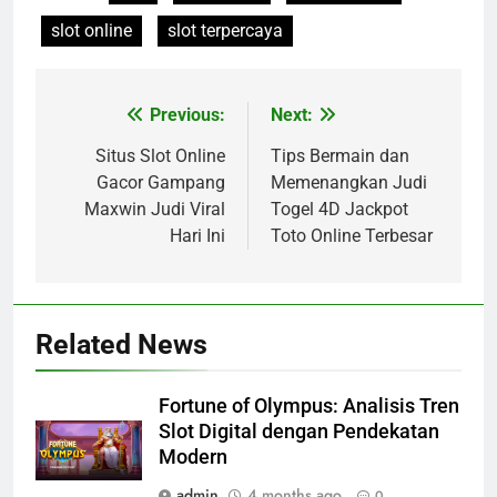
slot online
slot terpercaya
Previous:
Next:
Post
navigation
Situs Slot Online
Tips Bermain dan
Gacor Gampang
Memenangkan Judi
Maxwin Judi Viral
Togel 4D Jackpot
Hari Ini
Toto Online Terbesar
Related News
Fortune of Olympus: Analisis Tren
Slot Digital dengan Pendekatan
Modern
admin
4 months ago
0