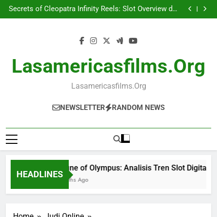
Fortune of Olympus: Analisis Tren Slot Digital dengan
Skip
Pendekatan Modern
Secrets of Cleopatra Infinity Reels: Slot Overview dan
to
Analisis Tren Game Digital Modern
Sugar Frenzy Slot: Tren Game Digital Modern dengan
Daya Tarik Visual dan Psikologi Interaktif
Dragon Tiger Fortunes Menjadi Fenomena 2026
content
Fortune of Olympus: Analisis Tren Slot Digital dengan
Pendekatan Modern
Secrets of Cleopatra Infinity Reels: Slot Overview dan
Analisis Tren Game Digital Modern
Sugar Frenzy Slot: Tren Game Digital Modern dengan
Lasamericasfilms.org
Daya Tarik Visual dan Psikologi Interaktif
Dragon Tiger Fortunes Menjadi Fenomena 2026
Lasamericasfilms.org
NEWSLETTER
RANDOM NEWS
Fortune of Olympus: Analisis Tren Slot Digital 
HEADLINES
4 Months Ago
Home
Judi Online