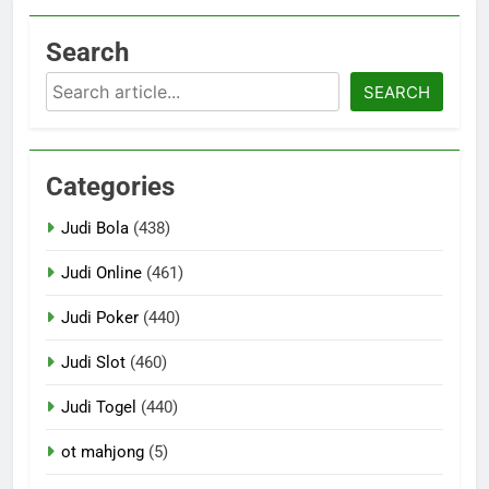
Search
Search
SEARCH
Categories
Judi Bola
(438)
Judi Online
(461)
Judi Poker
(440)
Judi Slot
(460)
Judi Togel
(440)
ot mahjong
(5)