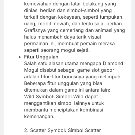
kemewahan dengan latar belakang yang
dihiasi berlian dan simbol-simbol yang
terkait dengan kekayaan, seperti tumpukan
uang, mobil mewah, dan tentu saja, berlian.
Grafisnya yang cemerlang dan animasi yang
halus menambah daya tarik visual
permainan ini, membuat pemain merasa
seperti seorang mogul sejati.
Fitur Unggulan
Salah satu alasan utama mengapa Diamond
Mogul disebut sebagai game slot gacor
adalah fitur-fitur bonusnya yang melimpah.
Beberapa fitur unggulan yang bisa
ditemukan dalam game ini antara lain:
Wild Symbol: Simbol Wild dapat
menggantikan simbol lainnya untuk
membantu menciptakan kombinasi
kemenangan.
2. Scatter Symbol: Simbol Scatter