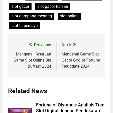
slot gacor
slot gacor hari ini
slot gampang menang
slot online
slot terpercaya
Previous:
Next:
Post
navigation
Mengenal Keseruan
Mengenal Game Slot
Game Slot Online Big
Gacor God of Fortune
Buffalo 2024
Terupdate 2024
Related News
Fortune of Olympus: Analisis Tren
Slot Digital dengan Pendekatan