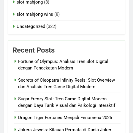
slot mahjong
(8)
slot mahjong wins
(8)
Uncategorized
(322)
Recent Posts
Fortune of Olympus: Analisis Tren Slot Digital
dengan Pendekatan Modern
Secrets of Cleopatra Infinity Reels: Slot Overview
dan Analisis Tren Game Digital Modern
Sugar Frenzy Slot: Tren Game Digital Modern
dengan Daya Tarik Visual dan Psikologi Interaktif
Dragon Tiger Fortunes Menjadi Fenomena 2026
Jokers Jewels: Kilauan Permata di Dunia Joker