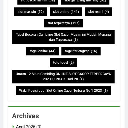
slot gacor hari ini
(39)
slot gampang menang
(62)
slot maxwin
(79)
slot online
(141)
slot resmi
(4)
slot terpercaya
(127)
Tabel Bocoran Gambling Slot Gacor Musim ini Mudah Menang
dan Terpercaya
(1)
togel online
(44)
togel terlengkap
(16)
toto togel
(2)
Urutan 12 Situs Gambling ONLINE SLOT GACOR TERPERCAYA
2023 TERBAIK Hari INI
(1)
Wakil Posisi Judi Slot Online Gacor Terbaru No 1 2023
(1)
Archives
April 2026
(3)