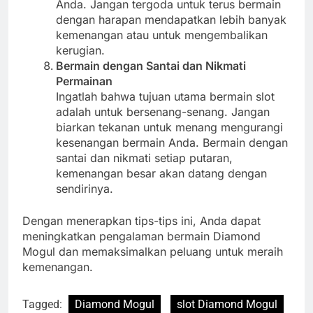
Anda. Jangan tergoda untuk terus bermain
dengan harapan mendapatkan lebih banyak
kemenangan atau untuk mengembalikan
kerugian.
Bermain dengan Santai dan Nikmati
Permainan
Ingatlah bahwa tujuan utama bermain slot
adalah untuk bersenang-senang. Jangan
biarkan tekanan untuk menang mengurangi
kesenangan bermain Anda. Bermain dengan
santai dan nikmati setiap putaran,
kemenangan besar akan datang dengan
sendirinya.
Dengan menerapkan tips-tips ini, Anda dapat
meningkatkan pengalaman bermain Diamond
Mogul dan memaksimalkan peluang untuk meraih
kemenangan.
Tagged:
Diamond Mogul
slot Diamond Mogul