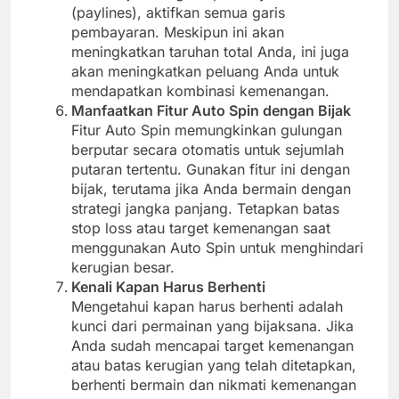
(paylines), aktifkan semua garis
pembayaran. Meskipun ini akan
meningkatkan taruhan total Anda, ini juga
akan meningkatkan peluang Anda untuk
mendapatkan kombinasi kemenangan.
Manfaatkan Fitur Auto Spin dengan Bijak
Fitur Auto Spin memungkinkan gulungan
berputar secara otomatis untuk sejumlah
putaran tertentu. Gunakan fitur ini dengan
bijak, terutama jika Anda bermain dengan
strategi jangka panjang. Tetapkan batas
stop loss atau target kemenangan saat
menggunakan Auto Spin untuk menghindari
kerugian besar.
Kenali Kapan Harus Berhenti
Mengetahui kapan harus berhenti adalah
kunci dari permainan yang bijaksana. Jika
Anda sudah mencapai target kemenangan
atau batas kerugian yang telah ditetapkan,
berhenti bermain dan nikmati kemenangan