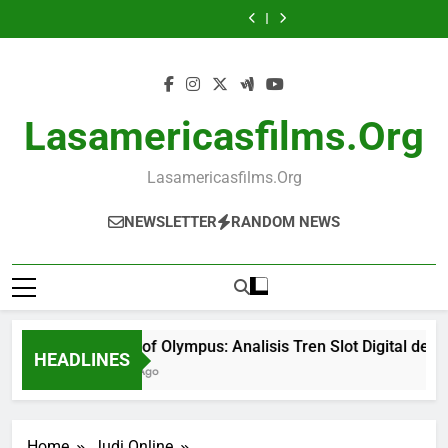
Skip
Menjadi
Analisis
Infinity
Tren
Menjadi
Analisis
Infinity
Slot:
Fortunes
Fenomena
Tren
Reels:
Game
Fenomena
Tren
Reels:
Tren
Menjadi
to
2026
Slot
Slot
Digital
2026
Slot
Slot
Game
Fenomena
content
Digital
Overview
Modern
Digital
Overview
Digital
2026
dengan
dan
dengan
dengan
dan
Modern
Pendekatan
Analisis
Daya
Pendekatan
Analisis
dengan
Modern
Tren
Tarik
Modern
Tren
Daya
Lasamericasfilms.org
Game
Visual
Game
Tarik
Digital
dan
Digital
Visual
Modern
Psikologi
Modern
dan
Interaktif
Psikologi
Lasamericasfilms.org
Interaktif
NEWSLETTER
RANDOM NEWS
Fortune of Olympus: Analisis Tren Slot Digital deng
HEADLINES
4 Months Ago
Home
Judi Online