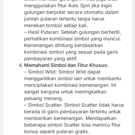
menggunakan fitur Auto Spin jika ingin
gulungan berputar secara otomatis dalam
jumlah putaran tertentu tanpa harus
menekan tombol setiap kali.
– Hasil Putaran: Setelah gulungan berhenti,
perhatikan kombinasi simbol yang muncul.
Kemenangan dihitung berdasarkan
kombinasi simbol yang sesuai pada garis
pembayaran yang aktif.
Memahami Simbol dan Fitur Khusus:
– Simbol Wild: Simbol Wild dapat
menggantikan simbol lain untuk membantu
menciptakan kombinasi kemenangan. Ini
sangat berguna untuk meningkatkan
peluang menang.
– Simbol Scatter: Simbol Scatter tidak harus
berada di garis pembayaran tertentu untuk
memberikan kemenangan. Mendapatkan
beberapa simbol Scatter bisa memicu fitur
bonus seperti putaran gratis.