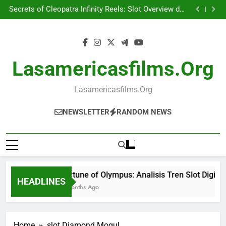
Fortune of Olympus: Analisis Tren Slot Digital dengan
Skip
Pendekatan Modern
Secrets of Cleopatra Infinity Reels: Slot Overview dan
to
Analisis Tren Game Digital Modern
Sugar Frenzy Slot: Tren Game Digital Modern dengan
Daya Tarik Visual dan Psikologi Interaktif
Dragon Tiger Fortunes Menjadi Fenomena 2026
content
Fortune of Olympus: Analisis Tren Slot Digital dengan
Pendekatan Modern
Secrets of Cleopatra Infinity Reels: Slot Overview dan
Analisis Tren Game Digital Modern
Sugar Frenzy Slot: Tren Game Digital Modern dengan
Lasamericasfilms.org
Daya Tarik Visual dan Psikologi Interaktif
Dragon Tiger Fortunes Menjadi Fenomena 2026
Lasamericasfilms.org
NEWSLETTER
RANDOM NEWS
Fortune of Olympus: Analisis Tren Slot Digit
HEADLINES
3 Months Ago
Home
slot Diamond Mogul