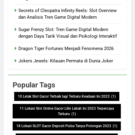
Secrets of Cleopatra Infinity Reels: Slot Overview
dan Analisis Tren Game Digital Modern
Sugar Frenzy Slot: Tren Game Digital Modern
dengan Daya Tarik Visual dan Psikologi Interaktif
Dragon Tiger Fortunes Menjadi Fenomena 2026
Jokers Jewels: Kilauan Permata di Dunia Joker
Popular Tags
10 Letak Slot Gacor Terbaik lagi Terbaru Keadaan Ini 2023
(1)
11 Lokasi Slot Online Gacor Lilin Lebah Ini 2023 Terpercaya
Terbaru
(1)
18 Lokasi SLOT Gacor Deposit Pulsa Tanpa Potongan 2023
(1)