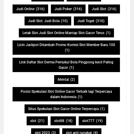
Judi Online
(316)
Judi Poker
(316)
Judi Slot
(316)
Judi Slot. Judi Bola
(10)
Judi Togel
(316)
Letak Slot Judi Slot Online Mantap Slot Gacor Terus
(1)
Licin Jackpot Ditambah Promo Komisi Slot Member Baru 100
(1)
Link Daftar Slot Derma Pemukul Bola Pingpong kecil Paling
Gacor
(1)
Mental
(2)
Posisi Spekulasi Slot Online Gacor Terbaik lagi Terpercaya
dalam Indonesia
(1)
Situs Spekulasi Slot Gacor Online Terpercaya
(1)
slot
(21)
slot88
(18)
slot777
(19)
slot 2023
(3)
slot anti rungkat
(4)