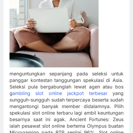
menguntungkan sepanjang pada seleksi untuk
panggar kontestan tanggungan spekulasi di Asia.
Seleksi pula bergabunglah lewat agen atau bos
g
ambling slot online jackpot terbesar
yang
sungguh-sungguh sudah terpercaya beserta sudah
mengantongi banyak member didalamnya. Pilih
spekulasi slot online terbaru lagi ambil keuntungan
besarnya saat ini agak. Ancient Fortunes: Zeus
ialah pesawat slot online bertema Olympus buatan
Microgaming pada RTP senilai 96%. Slot online