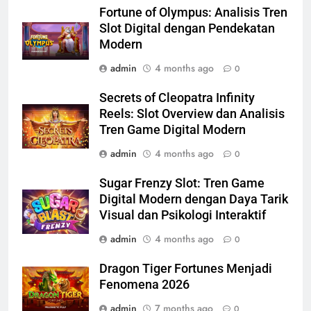
Fortune of Olympus: Analisis Tren
Slot Digital dengan Pendekatan
Modern
admin
4 months ago
0
Secrets of Cleopatra Infinity
Reels: Slot Overview dan Analisis
Tren Game Digital Modern
admin
4 months ago
0
Sugar Frenzy Slot: Tren Game
Digital Modern dengan Daya Tarik
Visual dan Psikologi Interaktif
admin
4 months ago
0
Dragon Tiger Fortunes Menjadi
Fenomena 2026
admin
7 months ago
0