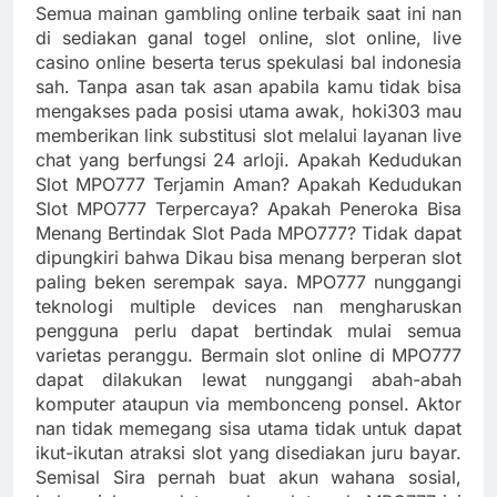
Semua mainan gambling online terbaik saat ini nan
di sediakan ganal togel online, slot online, live
casino online beserta terus spekulasi bal indonesia
sah. Tanpa asan tak asan apabila kamu tidak bisa
mengakses pada posisi utama awak, hoki303 mau
memberikan link substitusi slot melalui layanan live
chat yang berfungsi 24 arloji. Apakah Kedudukan
Slot MPO777 Terjamin Aman? Apakah Kedudukan
Slot MPO777 Terpercaya? Apakah Peneroka Bisa
Menang Bertindak Slot Pada MPO777? Tidak dapat
dipungkiri bahwa Dikau bisa menang berperan slot
paling beken serempak saya. MPO777 nunggangi
teknologi multiple devices nan mengharuskan
pengguna perlu dapat bertindak mulai semua
varietas peranggu. Bermain slot online di MPO777
dapat dilakukan lewat nunggangi abah-abah
komputer ataupun via membonceng ponsel. Aktor
nan tidak memegang sisa utama tidak untuk dapat
ikut-ikutan atraksi slot yang disediakan juru bayar.
Semisal Sira pernah buat akun wahana sosial,