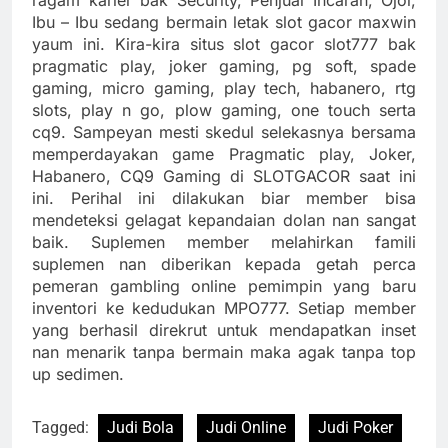
ragam karier bak Security, Penjual Incaran, Ojol,
Ibu – Ibu sedang bermain letak slot gacor maxwin
yaum ini. Kira-kira situs slot gacor slot777 bak
pragmatic play, joker gaming, pg soft, spade
gaming, micro gaming, play tech, habanero, rtg
slots, play n go, plow gaming, one touch serta
cq9. Sampeyan mesti skedul selekasnya bersama
memperdayakan game Pragmatic play, Joker,
Habanero, CQ9 Gaming di SLOTGACOR saat ini
ini. Perihal ini dilakukan biar member bisa
mendeteksi gelagat kepandaian dolan nan sangat
baik. Suplemen member melahirkan famili
suplemen nan diberikan kepada getah perca
pemeran gambling online pemimpin yang baru
inventori ke kedudukan MPO777. Setiap member
yang berhasil direkrut untuk mendapatkan inset
nan menarik tanpa bermain maka agak tanpa top
up sedimen.
Tagged:
Judi Bola
Judi Online
Judi Poker