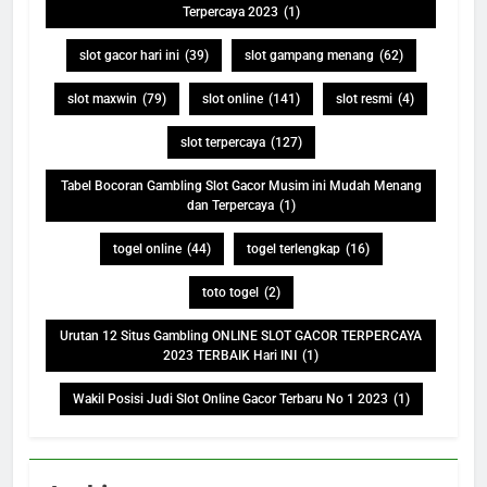
Terpercaya 2023
(1)
slot gacor hari ini
(39)
slot gampang menang
(62)
slot maxwin
(79)
slot online
(141)
slot resmi
(4)
slot terpercaya
(127)
Tabel Bocoran Gambling Slot Gacor Musim ini Mudah Menang
dan Terpercaya
(1)
togel online
(44)
togel terlengkap
(16)
toto togel
(2)
Urutan 12 Situs Gambling ONLINE SLOT GACOR TERPERCAYA
2023 TERBAIK Hari INI
(1)
Wakil Posisi Judi Slot Online Gacor Terbaru No 1 2023
(1)