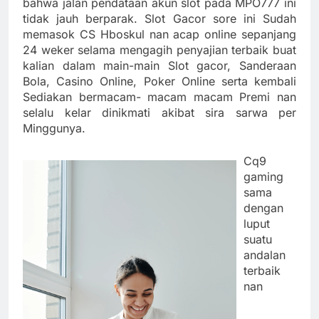
bahwa jalan pendataan akun slot pada MPO777 ini
tidak jauh berparak. Slot Gacor sore ini Sudah
memasok CS Hboskul nan acap online sepanjang
24 weker selama mengagih penyajian terbaik buat
kalian dalam main-main Slot gacor, Sanderaan
Bola, Casino Online, Poker Online serta kembali
Sediakan bermacam- macam macam Premi nan
selalu kelar dinikmati akibat sira sarwa per
Minggunya.
Cq9
gaming
sama
dengan
luput
suatu
andalan
terbaik
nan