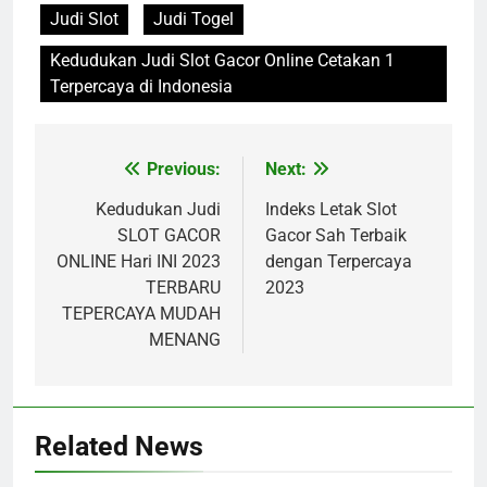
Judi Slot
Judi Togel
Kedudukan Judi Slot Gacor Online Cetakan 1
Terpercaya di Indonesia
Previous:
Next:
Post
navigation
Kedudukan Judi
Indeks Letak Slot
SLOT GACOR
Gacor Sah Terbaik
ONLINE Hari INI 2023
dengan Terpercaya
TERBARU
2023
TEPERCAYA MUDAH
MENANG
Related News