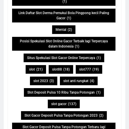
(1)
Link Daftar Slot Derma Pemukul Bola Pingpong kecil Paling
Gacor
(1)
Mental
(2)
Posisi Spekulasi Slot Online Gacor Terbaik lagi Terpercaya
dalam Indonesia
(1)
Situs Spekulasi Slot Gacor Online Terpercaya
(1)
slot
(21)
slot88
(18)
slot777
(19)
slot 2023
(3)
slot anti rungkat
(4)
Slot Deposit Pulsa 10 Ribu Tanpa Potongan
(1)
slot gacor
(137)
Slot Gacor Deposit Pulsa Tanpa Potongan 2023
(2)
Slot Gacor Deposit Pulsa Tanpa Potongan Terbaru lagi