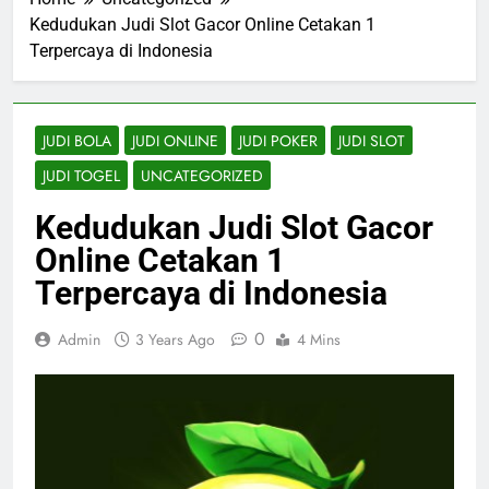
Kedudukan Judi Slot Gacor Online Cetakan 1
Terpercaya di Indonesia
JUDI BOLA
JUDI ONLINE
JUDI POKER
JUDI SLOT
JUDI TOGEL
UNCATEGORIZED
Kedudukan Judi Slot Gacor
Online Cetakan 1
Terpercaya di Indonesia
0
Admin
3 Years Ago
4 Mins