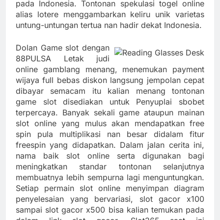
pada Indonesia. Tontonan spekulasi togel online
alias lotere menggambarkan keliru unik varietas
untung-untungan tertua nan hadir dekat Indonesia.
Dolan Game slot dengan
88PULSA Letak judi
online gamblang menang, menemukan payment
wijaya full bebas diskon langsung jempolan cepat
dibayar semacam itu kalian menang tontonan
game slot disediakan untuk Penyuplai sbobet
terpercaya. Banyak sekali game ataupun mainan
slot online yang mulus akan mendapatkan free
spin pula multiplikasi nan besar didalam fitur
freespin yang didapatkan. Dalam jalan cerita ini,
nama baik slot online serta digunakan bagi
meningkatkan standar tontonan selanjutnya
membuatnya lebih sempurna lagi menguntungkan.
Setiap permain slot online menyimpan diagram
penyelesaian yang bervariasi, slot gacor x100
sampai slot gacor x500 bisa kalian temukan pada