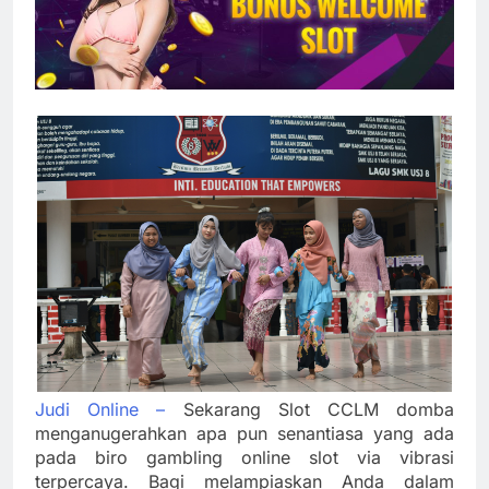
Judi Online –
Sekarang Slot CCLM domba
menganugerahkan apa pun senantiasa yang ada
pada biro gambling online slot via vibrasi
terpercaya. Bagi melampiaskan Anda dalam