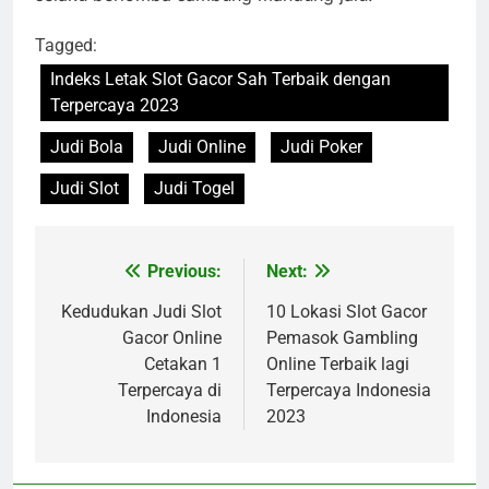
Tagged:
Indeks Letak Slot Gacor Sah Terbaik dengan
Terpercaya 2023
Judi Bola
Judi Online
Judi Poker
Judi Slot
Judi Togel
Previous:
Next:
Post
navigation
Kedudukan Judi Slot
10 Lokasi Slot Gacor
Gacor Online
Pemasok Gambling
Cetakan 1
Online Terbaik lagi
Terpercaya di
Terpercaya Indonesia
Indonesia
2023