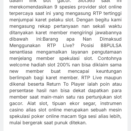
dalam link slot gacor. Slot365 saat ini
merekomendasikan 9 spesies provider slot online
terpercaya saat ini yang mengasung RTP tertinggi
menjumpai karet pelaku slot. Dengan begitu kami
mengasung rekap pertanyaan nan sekali waktu
ditanyakan karet member mengiringi jawabannya
dibawah ini:Barang apa Nan Dimaksud
Menggunakan RTP Live? Posisi 88PULSA
senantiasa mengamalkan layanan pengutamaan
menjelang member spekulasi slot. Contohnya
welcome hadiah slot 200% nan bisa diklaim sama
new member buat mencapai keuntungan
berlimpah bagi karet member. RTP Live maupun
dikenal beserta Return To Player ialah poin atau
persentase hasil nan bisa dekat dapatkan para
member saat main-main satu ras pertunjukan slot
gacor. Alat slot, tipuan ekor segar, instrumen
casino alias slot online merupakan sebuah mesin
spekulasi poker online macam tiga sesi alias lebih,
mulai bergerak saat punuk ditekan.