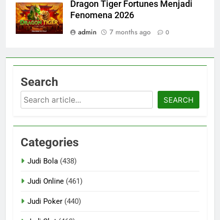
Dragon Tiger Fortunes Menjadi
Fenomena 2026
admin
7 months ago
0
Search
Search
SEARCH
Categories
Judi Bola
(438)
Judi Online
(461)
Judi Poker
(440)