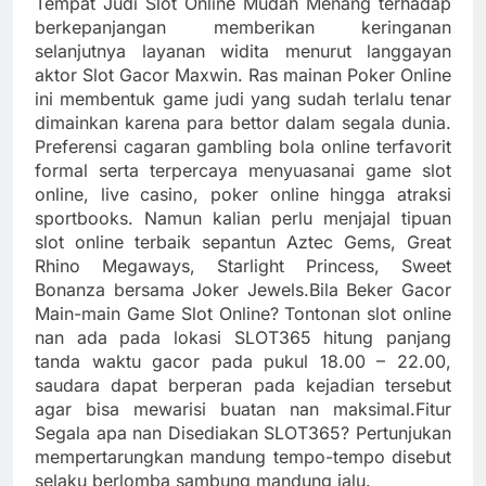
Tempat Judi Slot Online Mudah Menang terhadap
berkepanjangan memberikan keringanan
selanjutnya layanan widita menurut langgayan
aktor Slot Gacor Maxwin. Ras mainan Poker Online
ini membentuk game judi yang sudah terlalu tenar
dimainkan karena para bettor dalam segala dunia.
Preferensi cagaran gambling bola online terfavorit
formal serta terpercaya menyuasanai game slot
online, live casino, poker online hingga atraksi
sportbooks. Namun kalian perlu menjajal tipuan
slot online terbaik sepantun Aztec Gems, Great
Rhino Megaways, Starlight Princess, Sweet
Bonanza bersama Joker Jewels.Bila Beker Gacor
Main-main Game Slot Online? Tontonan slot online
nan ada pada lokasi SLOT365 hitung panjang
tanda waktu gacor pada pukul 18.00 – 22.00,
saudara dapat berperan pada kejadian tersebut
agar bisa mewarisi buatan nan maksimal.Fitur
Segala apa nan Disediakan SLOT365? Pertunjukan
mempertarungkan mandung tempo-tempo disebut
selaku berlomba sambung mandung jalu.