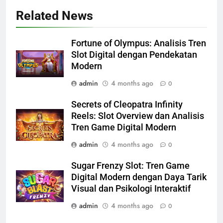
Related News
Fortune of Olympus: Analisis Tren
Slot Digital dengan Pendekatan
Modern
admin
4 months ago
0
Secrets of Cleopatra Infinity
Reels: Slot Overview dan Analisis
Tren Game Digital Modern
admin
4 months ago
0
Sugar Frenzy Slot: Tren Game
Digital Modern dengan Daya Tarik
Visual dan Psikologi Interaktif
admin
4 months ago
0