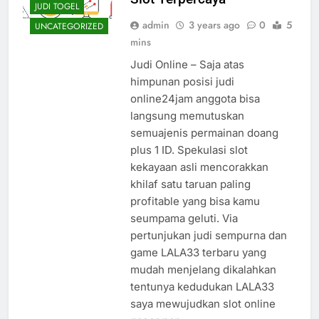
JUDI TOGEL
admin
3 years ago
0
5
UNCATEGORIZED
mins
Judi Online – Saja atas
himpunan posisi judi
online24jam anggota bisa
langsung memutuskan
semuajenis permainan doang
plus 1 ID. Spekulasi slot
kekayaan asli mencorakkan
khilaf satu taruan paling
profitable yang bisa kamu
seumpama geluti. Via
pertunjukan judi sempurna dan
game LALA33 terbaru yang
mudah menjelang dikalahkan
tentunya kedudukan LALA33
saya mewujudkan slot online