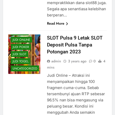
mempraktikkan dana slot88 juga.
Segala apa senantiasa kelebihan
berperan…
Read More
JUDI BOLA
SLOT Pulsa 9 Letak SLOT
JUDI ONLINE
Deposit Pulsa Tanpa
JUDI POKER
Potongan 2023
JUDI SLOT
admin
3 years ago
0
4
JUDI TOGEL
mins
UNCATEGORIZED
Judi Online – Atraksi ini
menyampaikan hingga 100
fragmen cuma-cuma. Sebab
tersembunyi ajuan RTP sebesar
96.5% nan bisa mengasung via
peluang besar. Kondisi ini
menggubah Anda semakin