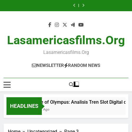
Fortunes
Olympus:
Cleopatra
Slot:
Fortunes
Olympus:
Cleopatra
Frenzy
Tiger
Skip
Menjadi
Analisis
Infinity
Tren
Menjadi
Analisis
Infinity
Slot:
Fortunes
to
Fenomena
Tren
Reels:
Game
Fenomena
Tren
Reels:
Tren
Menjadi
2026
Slot
Slot
Digital
2026
Slot
Slot
Game
Fenomena
content
Digital
Overview
Modern
Digital
Overview
Digital
2026
dengan
dan
dengan
dengan
dan
Modern
Pendekatan
Analisis
Daya
Pendekatan
Analisis
dengan
Modern
Tren
Tarik
Modern
Tren
Daya
Lasamericasfilms.org
Game
Visual
Game
Tarik
Digital
dan
Digital
Visual
Modern
Psikologi
Modern
dan
Lasamericasfilms.org
Interaktif
Psikologi
Interaktif
NEWSLETTER
RANDOM NEWS
Fortune of Olympus: Analisis Tren Slot Digital den
HEADLINES
4 Months Ago
Home
Uncategorized
Page 3