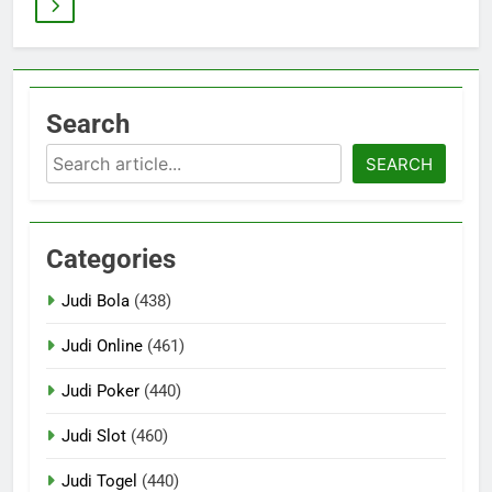
Search
Search
SEARCH
Categories
Judi Bola
(438)
Judi Online
(461)
Judi Poker
(440)
Judi Slot
(460)
Judi Togel
(440)