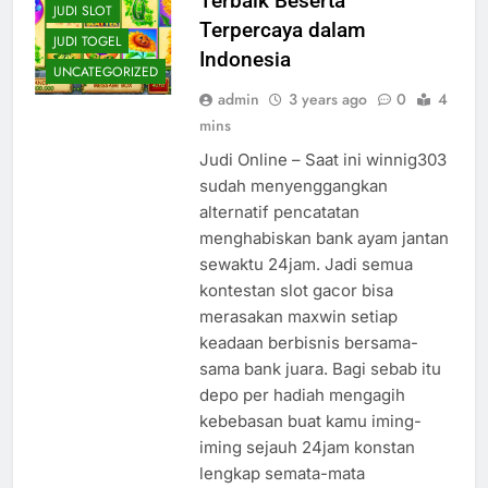
Terbaik Beserta
JUDI SLOT
Terpercaya dalam
JUDI TOGEL
Indonesia
UNCATEGORIZED
admin
3 years ago
0
4
mins
Judi Online – Saat ini winnig303
sudah menyenggangkan
alternatif pencatatan
menghabiskan bank ayam jantan
sewaktu 24jam. Jadi semua
kontestan slot gacor bisa
merasakan maxwin setiap
keadaan berbisnis bersama-
sama bank juara. Bagi sebab itu
depo per hadiah mengagih
kebebasan buat kamu iming-
iming sejauh 24jam konstan
lengkap semata-mata