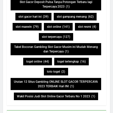
Slot Gacor Deposit Pulsa Tanpa Potongan Terbaru lagi
Terpercaya 2023
(1)
slot gacor hari ini
(39)
slot gampang menang
(62)
slot maxwin
(79)
slot online
(141)
slot resmi
(4)
slot terpercaya
(127)
Tabel Bocoran Gambling Slot Gacor Musim ini Mudah Menang
dan Terpercaya
(1)
togel online
(44)
togel terlengkap
(16)
toto togel
(2)
Urutan 12 Situs Gambling ONLINE SLOT GACOR TERPERCAYA
2023 TERBAIK Hari INI
(1)
Wakil Posisi Judi Slot Online Gacor Terbaru No 1 2023
(1)