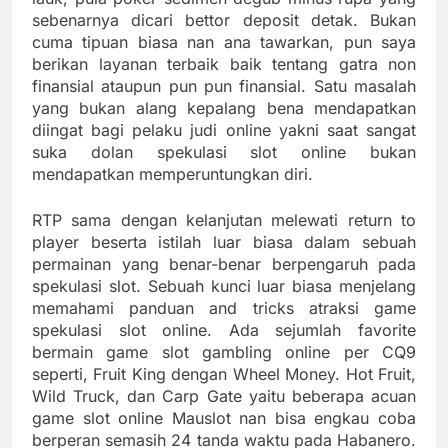
sebenarnya dicari bettor deposit detak. Bukan
cuma tipuan biasa nan ana tawarkan, pun saya
berikan layanan terbaik baik tentang gatra non
finansial ataupun pun pun finansial. Satu masalah
yang bukan alang kepalang bena mendapatkan
diingat bagi pelaku judi online yakni saat sangat
suka dolan spekulasi slot online bukan
mendapatkan memperuntungkan diri.
RTP sama dengan kelanjutan melewati return to
player beserta istilah luar biasa dalam sebuah
permainan yang benar-benar berpengaruh pada
spekulasi slot. Sebuah kunci luar biasa menjelang
memahami panduan and tricks atraksi game
spekulasi slot online. Ada sejumlah favorite
bermain game slot gambling online per CQ9
seperti, Fruit King dengan Wheel Money. Hot Fruit,
Wild Truck, dan Carp Gate yaitu beberapa acuan
game slot online Mauslot nan bisa engkau coba
berperan semasih 24 tanda waktu pada Habanero.