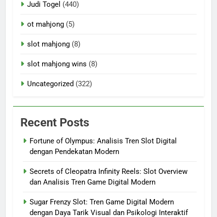
Judi Togel
(440)
ot mahjong
(5)
slot mahjong
(8)
slot mahjong wins
(8)
Uncategorized
(322)
Recent Posts
Fortune of Olympus: Analisis Tren Slot Digital
dengan Pendekatan Modern
Secrets of Cleopatra Infinity Reels: Slot Overview
dan Analisis Tren Game Digital Modern
Sugar Frenzy Slot: Tren Game Digital Modern
dengan Daya Tarik Visual dan Psikologi Interaktif