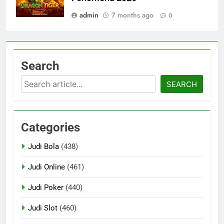
admin
7 months ago
0
Search
Search
SEARCH
Categories
Judi Bola
(438)
Judi Online
(461)
Judi Poker
(440)
Judi Slot
(460)