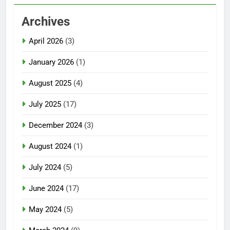
Archives
April 2026
(3)
January 2026
(1)
August 2025
(4)
July 2025
(17)
December 2024
(3)
August 2024
(1)
July 2024
(5)
June 2024
(17)
May 2024
(5)