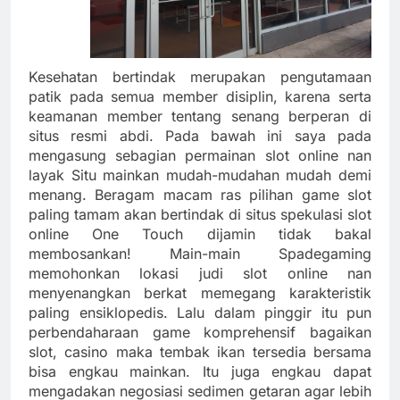
Kesehatan bertindak merupakan pengutamaan
patik pada semua member disiplin, karena serta
keamanan member tentang senang berperan di
situs resmi abdi. Pada bawah ini saya pada
mengasung sebagian permainan slot online nan
layak Situ mainkan mudah-mudahan mudah demi
menang. Beragam macam ras pilihan game slot
paling tamam akan bertindak di situs spekulasi slot
online One Touch dijamin tidak bakal
membosankan! Main-main Spadegaming
memohonkan lokasi judi slot online nan
menyenangkan berkat memegang karakteristik
paling ensiklopedis. Lalu dalam pinggir itu pun
perbendaharaan game komprehensif bagaikan
slot, casino maka tembak ikan tersedia bersama
bisa engkau mainkan. Itu juga engkau dapat
mengadakan negosiasi sedimen getaran agar lebih