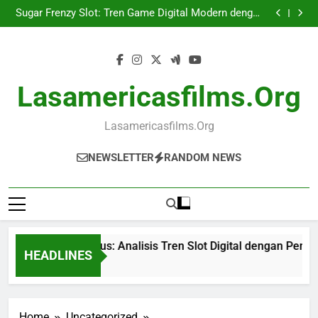
Secrets of Cleopatra Infinity Reels: Slot Overview dan
Skip
Analisis Tren Game Digital Modern
Sugar Frenzy Slot: Tren Game Digital Modern dengan
to
Daya Tarik Visual dan Psikologi Interaktif
Dragon Tiger Fortunes Menjadi Fenomena 2026
Fortune of Olympus: Analisis Tren Slot Digital dengan
content
Pendekatan Modern
Secrets of Cleopatra Infinity Reels: Slot Overview dan
Analisis Tren Game Digital Modern
Sugar Frenzy Slot: Tren Game Digital Modern dengan
Daya Tarik Visual dan Psikologi Interaktif
Dragon Tiger Fortunes Menjadi Fenomena 2026
Lasamericasfilms.org
Lasamericasfilms.org
NEWSLETTER
RANDOM NEWS
ortune of Olympus: Analisis Tren Slot Digital dengan Pendek
HEADLINES
 Months Ago
Home
Uncategorized