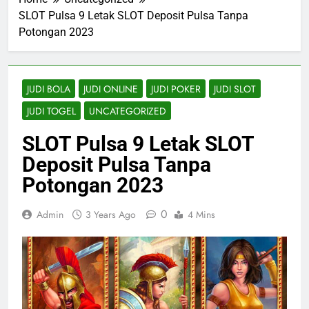
SLOT Pulsa 9 Letak SLOT Deposit Pulsa Tanpa
Potongan 2023
JUDI BOLA
JUDI ONLINE
JUDI POKER
JUDI SLOT
JUDI TOGEL
UNCATEGORIZED
SLOT Pulsa 9 Letak SLOT
Deposit Pulsa Tanpa
Potongan 2023
0
Admin
3 Years Ago
4 Mins