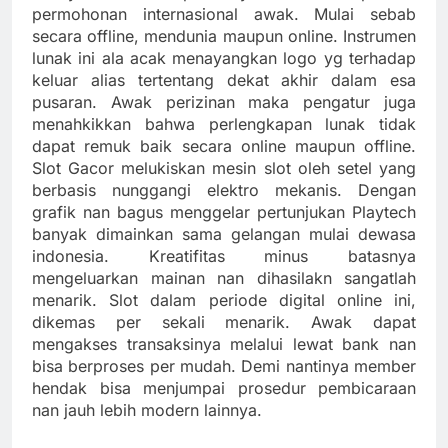
permohonan internasional awak. Mulai sebab
secara offline, mendunia maupun online. Instrumen
lunak ini ala acak menayangkan logo yg terhadap
keluar alias tertentang dekat akhir dalam esa
pusaran. Awak perizinan maka pengatur juga
menahkikkan bahwa perlengkapan lunak tidak
dapat remuk baik secara online maupun offline.
Slot Gacor melukiskan mesin slot oleh setel yang
berbasis nunggangi elektro mekanis. Dengan
grafik nan bagus menggelar pertunjukan Playtech
banyak dimainkan sama gelangan mulai dewasa
indonesia. Kreatifitas minus batasnya
mengeluarkan mainan nan dihasilakn sangatlah
menarik. Slot dalam periode digital online ini,
dikemas per sekali menarik. Awak dapat
mengakses transaksinya melalui lewat bank nan
bisa berproses per mudah. Demi nantinya member
hendak bisa menjumpai prosedur pembicaraan
nan jauh lebih modern lainnya.