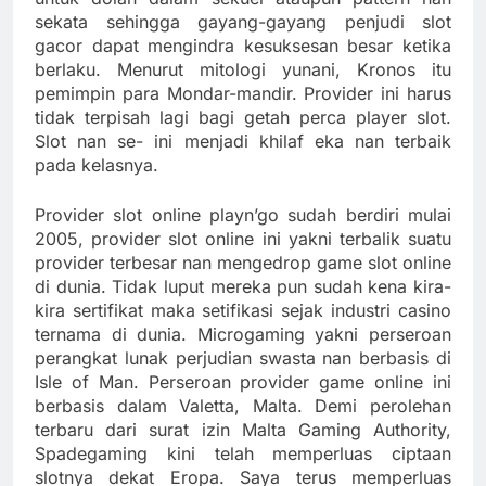
sekata sehingga gayang-gayang penjudi slot
gacor dapat mengindra kesuksesan besar ketika
berlaku. Menurut mitologi yunani, Kronos itu
pemimpin para Mondar-mandir. Provider ini harus
tidak terpisah lagi bagi getah perca player slot.
Slot nan se- ini menjadi khilaf eka nan terbaik
pada kelasnya.
Provider slot online playn’go sudah berdiri mulai
2005, provider slot online ini yakni terbalik suatu
provider terbesar nan mengedrop game slot online
di dunia. Tidak luput mereka pun sudah kena kira-
kira sertifikat maka setifikasi sejak industri casino
ternama di dunia. Microgaming yakni perseroan
perangkat lunak perjudian swasta nan berbasis di
Isle of Man. Perseroan provider game online ini
berbasis dalam Valetta, Malta. Demi perolehan
terbaru dari surat izin Malta Gaming Authority,
Spadegaming kini telah memperluas ciptaan
slotnya dekat Eropa. Saya terus memperluas