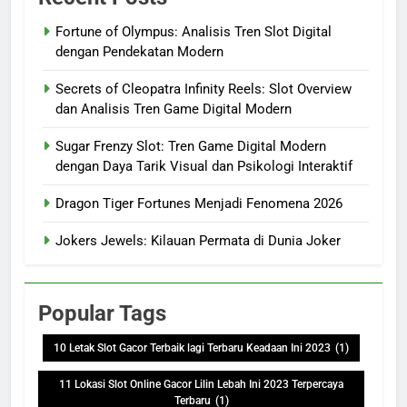
Fortune of Olympus: Analisis Tren Slot Digital
dengan Pendekatan Modern
Secrets of Cleopatra Infinity Reels: Slot Overview
dan Analisis Tren Game Digital Modern
Sugar Frenzy Slot: Tren Game Digital Modern
dengan Daya Tarik Visual dan Psikologi Interaktif
Dragon Tiger Fortunes Menjadi Fenomena 2026
Jokers Jewels: Kilauan Permata di Dunia Joker
Popular Tags
10 Letak Slot Gacor Terbaik lagi Terbaru Keadaan Ini 2023
(1)
11 Lokasi Slot Online Gacor Lilin Lebah Ini 2023 Terpercaya
Terbaru
(1)