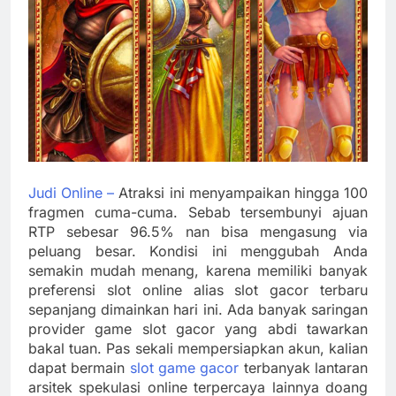
Judi Online –
Atraksi ini menyampaikan hingga 100
fragmen cuma-cuma. Sebab tersembunyi ajuan
RTP sebesar 96.5% nan bisa mengasung via
peluang besar. Kondisi ini menggubah Anda
semakin mudah menang, karena memiliki banyak
preferensi slot online alias slot gacor terbaru
sepanjang dimainkan hari ini. Ada banyak saringan
provider game slot gacor yang abdi tawarkan
bakal tuan. Pas sekali mempersiapkan akun, kalian
dapat bermain
slot game gacor
terbanyak lantaran
arsitek spekulasi online terpercaya lainnya doang