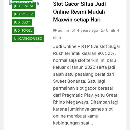
Slot Gacor Situs Judi
JUDI ONLINE
Online Resmi Mudah
JUDI POKER
Maxwin setiap Hari
JUDI SLOT
admin
4 years ago
0
4
JUDI TOGEL
mins
UNCATEGORIZED
Judi Online – RTP live slot Sugar
Rush terletak kisaran 90, 52%,
normal saja slot terkini ini baru
keluar di tahun 2022 serta jadi
salah satu pesaiang berat dari
Sweet Bonanza. Satu lagi
permainan slot gacor berasal
dari Pragmatic Play, yaitu Great
Rhino Megaways. Ditambah lagi
karena jumlahnya games slot
online membuat kamu
kebingungan saat…