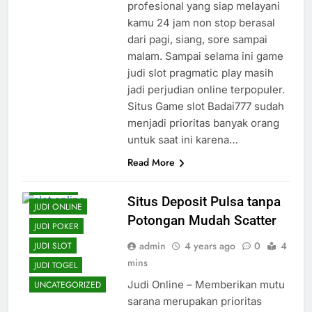
profesional yang siap melayani
kamu 24 jam non stop berasal
dari pagi, siang, sore sampai
malam. Sampai selama ini game
judi slot pragmatic play masih
jadi perjudian online terpopuler.
Situs Game slot Badai777 sudah
menjadi prioritas banyak orang
untuk saat ini karena…
Read More
JUDI BOLA
Situs Deposit Pulsa tanpa
JUDI ONLINE
Potongan Mudah Scatter
JUDI POKER
admin
4 years ago
0
4
JUDI SLOT
mins
JUDI TOGEL
Judi Online – Memberikan mutu
UNCATEGORIZED
sarana merupakan prioritas