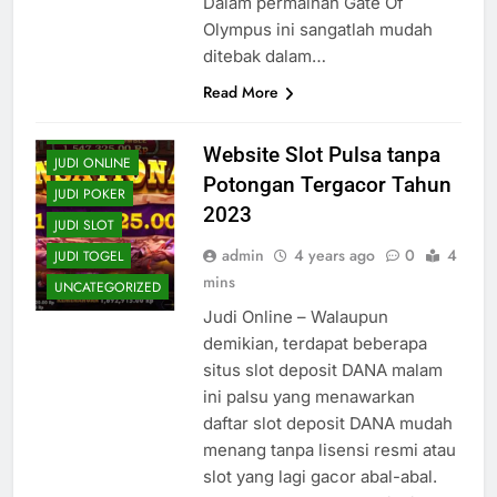
Dalam permainan Gate Of
Olympus ini sangatlah mudah
ditebak dalam…
Read More
JUDI BOLA
Website Slot Pulsa tanpa
JUDI ONLINE
Potongan Tergacor Tahun
JUDI POKER
2023
JUDI SLOT
admin
4 years ago
0
4
JUDI TOGEL
mins
UNCATEGORIZED
Judi Online – Walaupun
demikian, terdapat beberapa
situs slot deposit DANA malam
ini palsu yang menawarkan
daftar slot deposit DANA mudah
menang tanpa lisensi resmi atau
slot yang lagi gacor abal-abal.