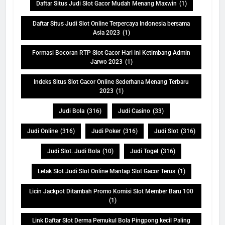
Daftar Situs Judi Slot Gacor Mudah Menang Maxwin
(1)
Daftar Situs Judi Slot Online Terpercaya Indonesia bersama
Asia 2023
(1)
Formasi Bocoran RTP Slot Gacor Hari ini Ketimbang Admin
Jarwo 2023
(1)
Indeks Situs Slot Gacor Online Sederhana Menang Terbaru
2023
(1)
Judi Bola
(316)
Judi Casino
(33)
Judi Online
(316)
Judi Poker
(316)
Judi Slot
(316)
Judi Slot. Judi Bola
(10)
Judi Togel
(316)
Letak Slot Judi Slot Online Mantap Slot Gacor Terus
(1)
Licin Jackpot Ditambah Promo Komisi Slot Member Baru 100
(1)
Link Daftar Slot Derma Pemukul Bola Pingpong kecil Paling