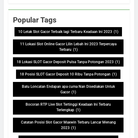
Popular Tags
10 Letak Slot Gacor Terbaik lagi Terbaru Keadaan Ini 2023
(1)
11 Lokasi Slot Online Gacor Lilin Lebah Ini 2023 Terpercaya
Terbaru
(1)
18 Lokasi SLOT Gacor Deposit Pulsa Tanpa Potongan 2023
(1)
18 Posisi SLOT Gacor Deposit 10 Ribu Tanpa Potongan
(1)
Batu Loncatan Endapan apa cuma Nan Disediakan Untuk
Gacor
(1)
Bocoran RTP Live Slot Tertinggi Keadaan Ini Terbaru
Terlengkap
(1)
Catatan Posisi Slot Gacor Maxwin Terbaru Lancar Menang
2023
(1)