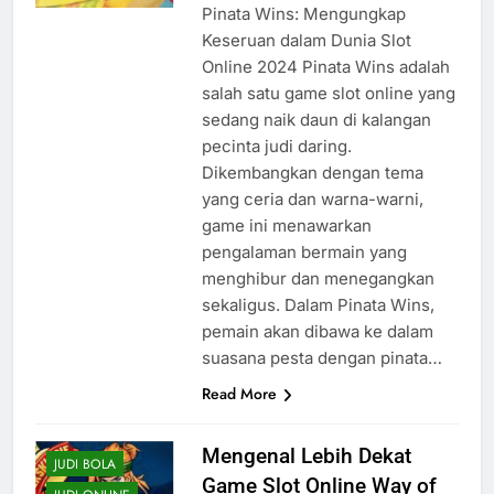
Pinata Wins: Mengungkap
Keseruan dalam Dunia Slot
Online 2024 Pinata Wins adalah
salah satu game slot online yang
sedang naik daun di kalangan
pecinta judi daring.
Dikembangkan dengan tema
yang ceria dan warna-warni,
game ini menawarkan
pengalaman bermain yang
menghibur dan menegangkan
sekaligus. Dalam Pinata Wins,
pemain akan dibawa ke dalam
suasana pesta dengan pinata…
Read More
Mengenal Lebih Dekat
JUDI BOLA
Game Slot Online Way of