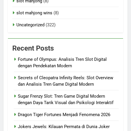
slot mahjong
(8)
slot mahjong wins
(8)
Uncategorized
(322)
Recent Posts
Fortune of Olympus: Analisis Tren Slot Digital
dengan Pendekatan Modern
Secrets of Cleopatra Infinity Reels: Slot Overview
dan Analisis Tren Game Digital Modern
Sugar Frenzy Slot: Tren Game Digital Modern
dengan Daya Tarik Visual dan Psikologi Interaktif
Dragon Tiger Fortunes Menjadi Fenomena 2026
Jokers Jewels: Kilauan Permata di Dunia Joker