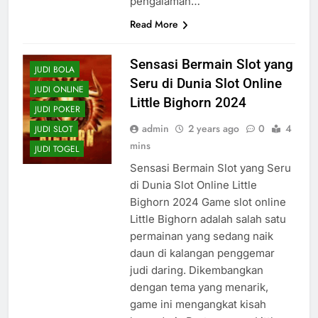
pengalaman…
Read More
Sensasi Bermain Slot yang
JUDI BOLA
Seru di Dunia Slot Online
JUDI ONLINE
Little Bighorn 2024
JUDI POKER
admin
2 years ago
0
4
JUDI SLOT
mins
JUDI TOGEL
Sensasi Bermain Slot yang Seru
di Dunia Slot Online Little
Bighorn 2024 Game slot online
Little Bighorn adalah salah satu
permainan yang sedang naik
daun di kalangan penggemar
judi daring. Dikembangkan
dengan tema yang menarik,
game ini mengangkat kisah