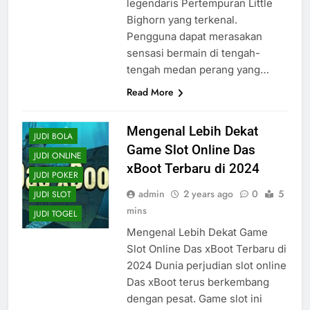
legendaris Pertempuran Little
Bighorn yang terkenal.
Pengguna dapat merasakan
sensasi bermain di tengah-
tengah medan perang yang…
Read More
Mengenal Lebih Dekat
JUDI BOLA
Game Slot Online Das
JUDI ONLINE
xBoot Terbaru di 2024
JUDI POKER
admin
2 years ago
0
5
JUDI SLOT
mins
JUDI TOGEL
Mengenal Lebih Dekat Game
Slot Online Das xBoot Terbaru di
2024 Dunia perjudian slot online
Das xBoot terus berkembang
dengan pesat. Game slot ini