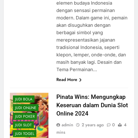
elemen budaya Indonesia
dengan sensasi permainan
modern. Dalam game ini, pemain
akan disuguhkan dengan
berbagai simbol yang
merepresentasikan jajanan
tradisional Indonesia, seperti
klepon, lemper, onde-onde, dan
masih banyak lagi. Desain dan
Tema Permainan…
Read More
Pinata Wins: Mengungkap
JUDI BOLA
Keseruan dalam Dunia Slot
JUDI ONLINE
Online 2024
JUDI POKER
admin
2 years ago
0
4
JUDI SLOT
mins
JUDI TOGEL