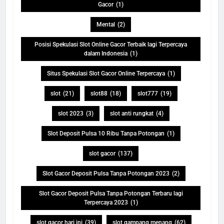
Gacor
(1)
Mental
(2)
Posisi Spekulasi Slot Online Gacor Terbaik lagi Terpercaya
dalam Indonesia
(1)
Situs Spekulasi Slot Gacor Online Terpercaya
(1)
slot
(21)
slot88
(18)
slot777
(19)
slot 2023
(3)
slot anti rungkat
(4)
Slot Deposit Pulsa 10 Ribu Tanpa Potongan
(1)
slot gacor
(137)
Slot Gacor Deposit Pulsa Tanpa Potongan 2023
(2)
Slot Gacor Deposit Pulsa Tanpa Potongan Terbaru lagi
Terpercaya 2023
(1)
slot gacor hari ini
(39)
slot gampang menang
(62)