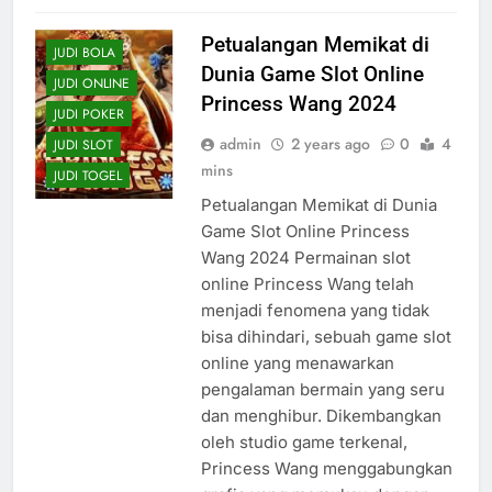
Petualangan Memikat di
JUDI BOLA
Dunia Game Slot Online
JUDI ONLINE
Princess Wang 2024
JUDI POKER
admin
2 years ago
0
4
JUDI SLOT
mins
JUDI TOGEL
Petualangan Memikat di Dunia
Game Slot Online Princess
Wang 2024 Permainan slot
online Princess Wang telah
menjadi fenomena yang tidak
bisa dihindari, sebuah game slot
online yang menawarkan
pengalaman bermain yang seru
dan menghibur. Dikembangkan
oleh studio game terkenal,
Princess Wang menggabungkan