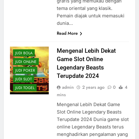
grafis yang memukau dengan
tema oriental yang klasik.
Pemain diajak untuk memasuki
dunia…
Read More
Mengenal Lebih Dekat
JUDI BOLA
Game Slot Online
JUDI ONLINE
Legendary Beasts
JUDI POKER
Terupdate 2024
JUDI SLOT
admin
2 years ago
0
4
JUDI TOGEL
mins
Mengenal Lebih Dekat Game
Slot Online Legendary Beasts
Terupdate 2024 Dunia game slot
online Legendary Beasts terus
menghadirkan pengalaman yang