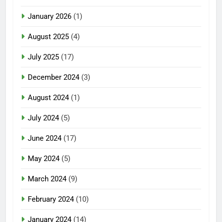
January 2026
(1)
August 2025
(4)
July 2025
(17)
December 2024
(3)
August 2024
(1)
July 2024
(5)
June 2024
(17)
May 2024
(5)
March 2024
(9)
February 2024
(10)
January 2024
(14)