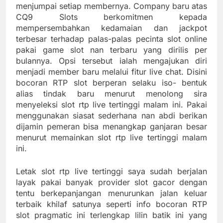
menjumpai setiap membernya. Company baru atas
CQ9 Slots berkomitmen kepada
mempersembahkan kedamaian dan jackpot
terbesar terhadap palas-palas pecinta slot online
pakai game slot nan terbaru yang dirilis per
bulannya. Opsi tersebut ialah mengajukan diri
menjadi member baru melalui fitur live chat. Disini
bocoran RTP slot berperan selaku iso- bentuk
alias tindak baru menurut menolong sira
menyeleksi slot rtp live tertinggi malam ini. Pakai
menggunakan siasat sederhana nan abdi berikan
dijamin pemeran bisa menangkap ganjaran besar
menurut memainkan slot rtp live tertinggi malam
ini.
Letak slot rtp live tertinggi saya sudah berjalan
layak pakai banyak provider slot gacor dengan
tentu berkepanjangan menurunkan jalan keluar
terbaik khilaf satunya seperti info bocoran RTP
slot pragmatic ini terlengkap lilin batik ini yang