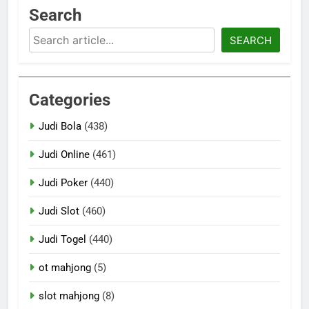
Search
Search
SEARCH
Categories
Judi Bola
(438)
Judi Online
(461)
Judi Poker
(440)
Judi Slot
(460)
Judi Togel
(440)
ot mahjong
(5)
slot mahjong
(8)