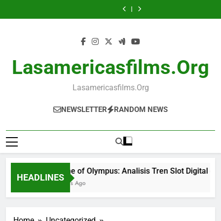
Sugar
Dragon
Skip
Fortunes
Olympus:
Cleopatra
Slot:
Fortunes
Olympus:
Cleopatra
Frenzy
Tiger
Menjadi
Analisis
Infinity
Tren
Menjadi
Analisis
Infinity
Slot:
Fortunes
to
Fenomena
Tren
Reels:
Game
Fenomena
Tren
Reels:
Tren
Menjadi
content
2026
Slot
Slot
Digital
2026
Slot
Slot
Game
Fenomena
Digital
Overview
Modern
Digital
Overview
Digital
2026
dengan
dan
dengan
dengan
dan
Modern
Pendekatan
Analisis
Daya
Pendekatan
Analisis
dengan
Lasamericasfilms.org
Modern
Tren
Tarik
Modern
Tren
Daya
Game
Visual
Game
Tarik
Digital
dan
Digital
Visual
Modern
Psikologi
Modern
Lasamericasfilms.org
dan
Interaktif
Psikologi
Interaktif
NEWSLETTER
RANDOM NEWS
Fortune of Olympus: Analisis Tren Slot Digital de
HEADLINES
4 Months Ago
Home
Uncategorized