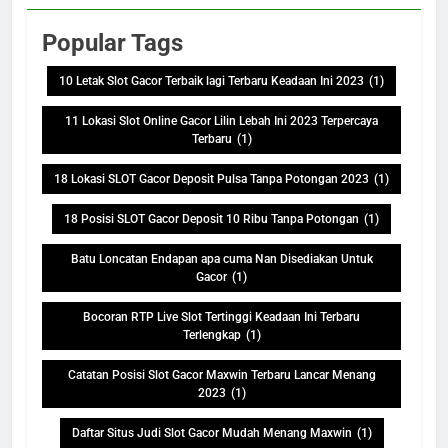
Popular Tags
10 Letak Slot Gacor Terbaik lagi Terbaru Keadaan Ini 2023
(1)
11 Lokasi Slot Online Gacor Lilin Lebah Ini 2023 Terpercaya
Terbaru
(1)
18 Lokasi SLOT Gacor Deposit Pulsa Tanpa Potongan 2023
(1)
18 Posisi SLOT Gacor Deposit 10 Ribu Tanpa Potongan
(1)
Batu Loncatan Endapan apa cuma Nan Disediakan Untuk
Gacor
(1)
Bocoran RTP Live Slot Tertinggi Keadaan Ini Terbaru
Terlengkap
(1)
Catatan Posisi Slot Gacor Maxwin Terbaru Lancar Menang
2023
(1)
Daftar Situs Judi Slot Gacor Mudah Menang Maxwin
(1)