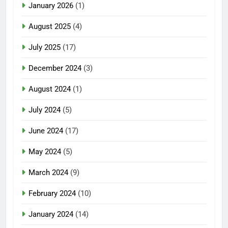
January 2026
(1)
August 2025
(4)
July 2025
(17)
December 2024
(3)
August 2024
(1)
July 2024
(5)
June 2024
(17)
May 2024
(5)
March 2024
(9)
February 2024
(10)
January 2024
(14)