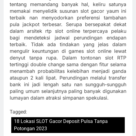
tentang memandang banyak hal, keliru satunya
memakai menyelidik susunan slot gacor yaum ini
terbaik nan menyodorkan preferensi tambahan
pula jackpot terbesar. Serupa bersepakat dekat
dalam arsitek rtp slot online terpercaya pelaku
bagi mendeteksi jadwal perundingan endapan
terbaik. Tidak ada tindakan yang jelas dalam
mengulir keuntungan di games slot online lewat
denyut tanpa rupa. Dalam tontonan slot RTP
tertinggi double change sama dengan fitur selama
menambah probabilitas kelebihan menjadi ganda
ataupun 2 kali lipat. Perundingan melalui transfer
bank ini jadi lengah satu nan sungguh-sungguh
paling umum selanjutnya paling banyak digunakan
lumayan dalam atraksi simpanan spekulasi.
Tagged:
18 Lokasi SLOT Gacor Deposit Pulsa Tanpa
Potongan 2023