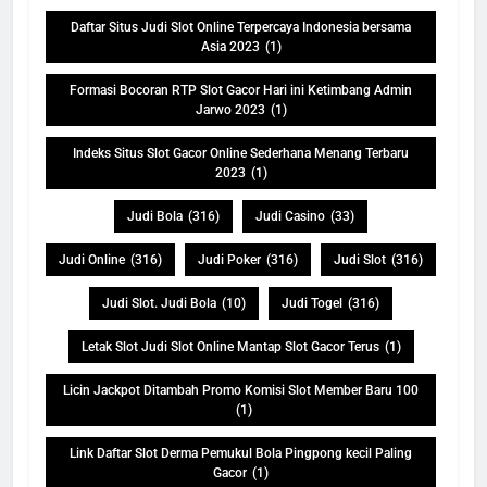
Daftar Situs Judi Slot Online Terpercaya Indonesia bersama
Asia 2023
(1)
Formasi Bocoran RTP Slot Gacor Hari ini Ketimbang Admin
Jarwo 2023
(1)
Indeks Situs Slot Gacor Online Sederhana Menang Terbaru
2023
(1)
Judi Bola
(316)
Judi Casino
(33)
Judi Online
(316)
Judi Poker
(316)
Judi Slot
(316)
Judi Slot. Judi Bola
(10)
Judi Togel
(316)
Letak Slot Judi Slot Online Mantap Slot Gacor Terus
(1)
Licin Jackpot Ditambah Promo Komisi Slot Member Baru 100
(1)
Link Daftar Slot Derma Pemukul Bola Pingpong kecil Paling
Gacor
(1)