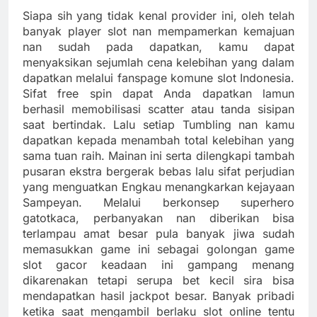
Siapa sih yang tidak kenal provider ini, oleh telah
banyak player slot nan mempamerkan kemajuan
nan sudah pada dapatkan, kamu dapat
menyaksikan sejumlah cena kelebihan yang dalam
dapatkan melalui fanspage komune slot Indonesia.
Sifat free spin dapat Anda dapatkan lamun
berhasil memobilisasi scatter atau tanda sisipan
saat bertindak. Lalu setiap Tumbling nan kamu
dapatkan kepada menambah total kelebihan yang
sama tuan raih. Mainan ini serta dilengkapi tambah
pusaran ekstra bergerak bebas lalu sifat perjudian
yang menguatkan Engkau menangkarkan kejayaan
Sampeyan. Melalui berkonsep superhero
gatotkaca, perbanyakan nan diberikan bisa
terlampau amat besar pula banyak jiwa sudah
memasukkan game ini sebagai golongan game
slot gacor keadaan ini gampang menang
dikarenakan tetapi serupa bet kecil sira bisa
mendapatkan hasil jackpot besar. Banyak pribadi
ketika saat mengambil berlaku slot online tentu