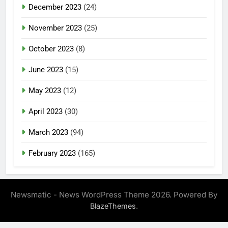
December 2023
(24)
November 2023
(25)
October 2023
(8)
June 2023
(15)
May 2023
(12)
April 2023
(30)
March 2023
(94)
February 2023
(165)
Newsmatic - News WordPress Theme 2026. Powered By
.
BlazeThemes