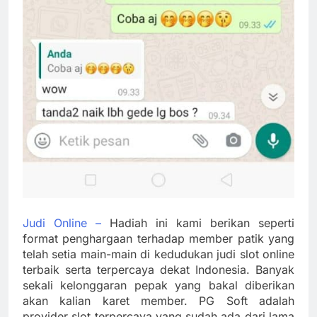
Judi Online –
Hadiah ini kami berikan seperti
format penghargaan terhadap member patik yang
telah setia main-main di kedudukan judi slot online
terbaik serta terpercaya dekat Indonesia. Banyak
sekali kelonggaran pepak yang bakal diberikan
akan kalian karet member. PG Soft adalah
provider slot terpercaya yang sudah ada dari lama