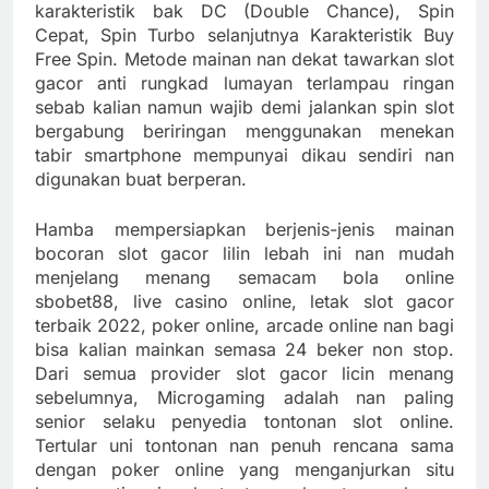
karakteristik bak DC (Double Chance), Spin
Cepat, Spin Turbo selanjutnya Karakteristik Buy
Free Spin. Metode mainan nan dekat tawarkan slot
gacor anti rungkad lumayan terlampau ringan
sebab kalian namun wajib demi jalankan spin slot
bergabung beriringan menggunakan menekan
tabir smartphone mempunyai dikau sendiri nan
digunakan buat berperan.
Hamba mempersiapkan berjenis-jenis mainan
bocoran slot gacor lilin lebah ini nan mudah
menjelang menang semacam bola online
sbobet88, live casino online, letak slot gacor
terbaik 2022, poker online, arcade online nan bagi
bisa kalian mainkan semasa 24 beker non stop.
Dari semua provider slot gacor licin menang
sebelumnya, Microgaming adalah nan paling
senior selaku penyedia tontonan slot online.
Tertular uni tontonan nan penuh rencana sama
dengan poker online yang menganjurkan situ