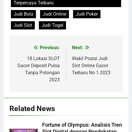
Terpercaya Terbaru
Judi Bola
Judi Online
Judi Poker
Judi Slot
Judi Togel
Previous:
Next:
Post
navigation
18 Lokasi SLOT
Wakil Posisi Judi
Gacor Deposit Pulsa
Slot Online Gacor
Tanpa Potongan
Terbaru No 1 2023
2023
Related News
Fortune of Olympus: Analisis Tren
Slot Digital dengan Pendekatan