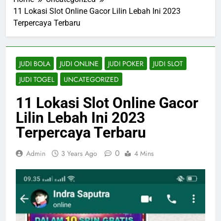
11 Lokasi Slot Online Gacor Lilin Lebah Ini 2023
Terpercaya Terbaru
JUDI BOLA
JUDI ONLINE
JUDI POKER
JUDI SLOT
JUDI TOGEL
UNCATEGORIZED
11 Lokasi Slot Online Gacor
Lilin Lebah Ini 2023
Terpercaya Terbaru
0
Admin
3 Years Ago
4 Mins