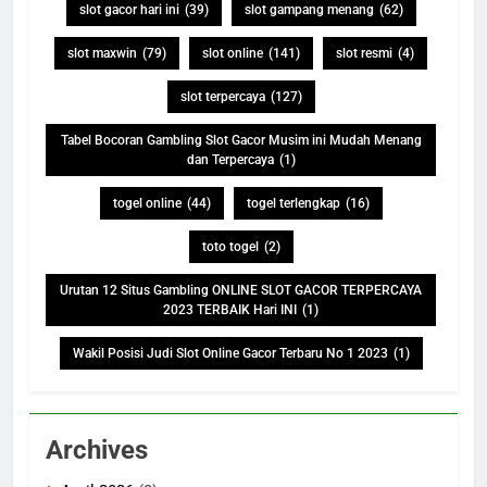
slot gacor hari ini
(39)
slot gampang menang
(62)
slot maxwin
(79)
slot online
(141)
slot resmi
(4)
slot terpercaya
(127)
Tabel Bocoran Gambling Slot Gacor Musim ini Mudah Menang
dan Terpercaya
(1)
togel online
(44)
togel terlengkap
(16)
toto togel
(2)
Urutan 12 Situs Gambling ONLINE SLOT GACOR TERPERCAYA
2023 TERBAIK Hari INI
(1)
Wakil Posisi Judi Slot Online Gacor Terbaru No 1 2023
(1)
Archives