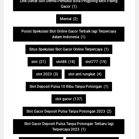
Link Daftar Slot Derma Pemukul Bola Pingpong kecil Paling
Gacor
(1)
Mental
(2)
Posisi Spekulasi Slot Online Gacor Terbaik lagi Terpercaya
dalam Indonesia
(1)
Situs Spekulasi Slot Gacor Online Terpercaya
(1)
slot
(21)
slot88
(18)
slot777
(19)
slot 2023
(3)
slot anti rungkat
(4)
Slot Deposit Pulsa 10 Ribu Tanpa Potongan
(1)
slot gacor
(137)
Slot Gacor Deposit Pulsa Tanpa Potongan 2023
(2)
Slot Gacor Deposit Pulsa Tanpa Potongan Terbaru lagi
Terpercaya 2023
(1)