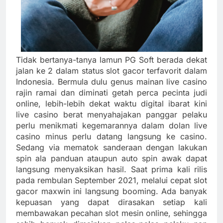
Tidak bertanya-tanya lamun PG Soft berada dekat
jalan ke 2 dalam status slot gacor terfavorit dalam
Indonesia. Bermula dulu genus mainan live casino
rajin ramai dan diminati getah perca pecinta judi
online, lebih-lebih dekat waktu digital ibarat kini
live casino berat menyahajakan panggar pelaku
perlu menikmati kegemarannya dalam dolan live
casino minus perlu datang langsung ke casino.
Sedang via mematok sanderaan dengan lakukan
spin ala panduan ataupun auto spin awak dapat
langsung menyaksikan hasil. Saat prima kali rilis
pada rembulan September 2021, melalui cepat slot
gacor maxwin ini langsung booming. Ada banyak
kepuasan yang dapat dirasakan setiap kali
membawakan pecahan slot mesin online, sehingga