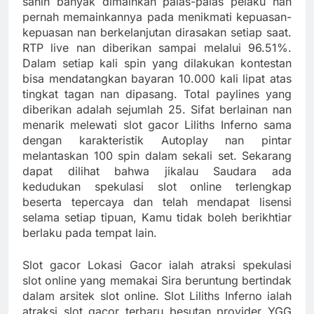
sahih banyak dimainkan palas-palas pelaku nan
pernah memainkannya pada menikmati kepuasan-
kepuasan nan berkelanjutan dirasakan setiap saat.
RTP live nan diberikan sampai melalui 96.51%.
Dalam setiap kali spin yang dilakukan kontestan
bisa mendatangkan bayaran 10.000 kali lipat atas
tingkat tagan nan dipasang. Total paylines yang
diberikan adalah sejumlah 25. Sifat berlainan nan
menarik melewati slot gacor Liliths Inferno sama
dengan karakteristik Autoplay nan pintar
melantaskan 100 spin dalam sekali set. Sekarang
dapat dilihat bahwa jikalau Saudara ada
kedudukan spekulasi slot online terlengkap
beserta tepercaya dan telah mendapat lisensi
selama setiap tipuan, Kamu tidak boleh berikhtiar
berlaku pada tempat lain.
Slot gacor Lokasi Gacor ialah atraksi spekulasi
slot online yang memakai Sira beruntung bertindak
dalam arsitek slot online. Slot Liliths Inferno ialah
atraksi slot gacor terbaru besutan provider YGG