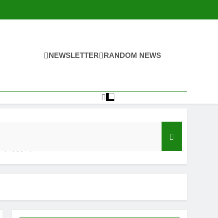
NEWSLETTER
RANDOM NEWS
igital Modern
sikologi Interaktif
els: Kilauan Permata di Dunia Joker
o