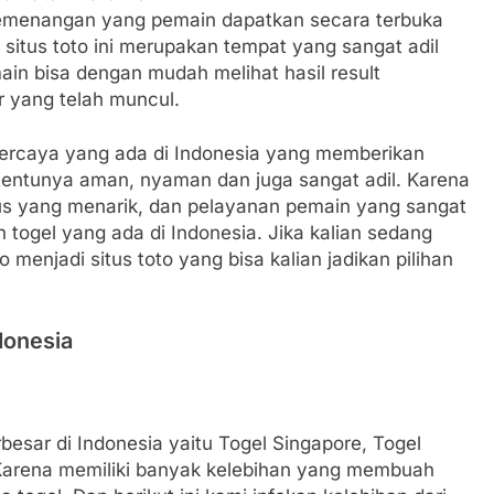
 kemenangan yang pemain dapatkan secara terbuka
situs toto ini merupakan tempat yang sangat adil
main bisa dengan mudah melihat hasil result
yang telah muncul.
percaya yang ada di Indonesia yang memberikan
ntunya aman, nyaman dan juga sangat adil. Karena
us yang menarik, dan pelayanan pemain yang sangat
togel yang ada di Indonesia. Jika kalian sedang
 menjadi situs toto yang bisa kalian jadikan pilihan
donesia
rbesar di Indonesia yaitu Togel Singapore, Togel
Karena memiliki banyak kelebihan yang membuah