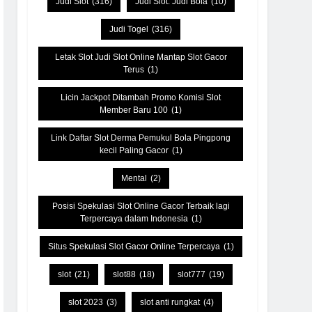
Judi Slot
(316)
Judi Slot. Judi Bola
(10)
Judi Togel
(316)
Letak Slot Judi Slot Online Mantap Slot Gacor
Terus
(1)
Licin Jackpot Ditambah Promo Komisi Slot
Member Baru 100
(1)
Link Daftar Slot Derma Pemukul Bola Pingpong
kecil Paling Gacor
(1)
Mental
(2)
Posisi Spekulasi Slot Online Gacor Terbaik lagi
Terpercaya dalam Indonesia
(1)
Situs Spekulasi Slot Gacor Online Terpercaya
(1)
slot
(21)
slot88
(18)
slot777
(19)
slot 2023
(3)
slot anti rungkat
(4)