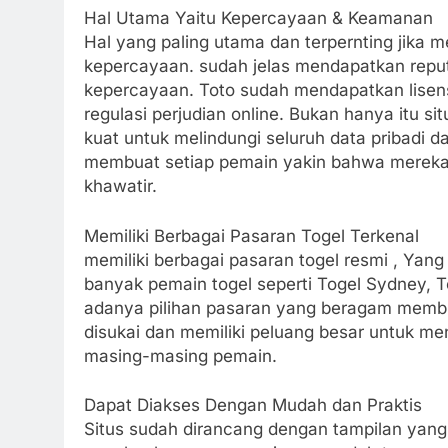
Hal Utama Yaitu Kepercayaan & Keamanan
Hal yang paling utama dan terpernting jika m
kepercayaan. sudah jelas mendapatkan reput
kepercayaan. Toto sudah mendapatkan lisens
regulasi perjudian online. Bukan hanya itu s
kuat untuk melindungi seluruh data pribadi 
membuat setiap pemain yakin bahwa mereka
khawatir.
Memiliki Berbagai Pasaran Togel Terkenal
memiliki berbagai pasaran togel resmi , Yan
banyak pemain togel seperti Togel Sydney, T
adanya pilihan pasaran yang beragam membu
disukai dan memiliki peluang besar untuk 
masing-masing pemain.
Dapat Diakses Dengan Mudah dan Praktis
Situs sudah dirancang dengan tampilan yang