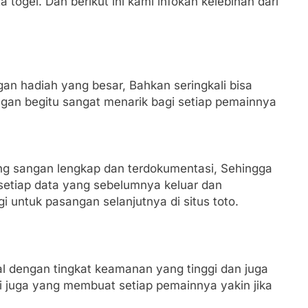
a togel. Dan berikut ini kami infokan kelebihan dari
an hadiah yang besar, Bahkan seringkali bisa
ngan begitu sangat menarik bagi setiap pemainnya
ng sangan lengkap dan terdokumentasi, Sehingga
setiap data yang sebelumnya keluar dan
untuk pasangan selanjutnya di situs toto.
al dengan tingkat keamanan yang tinggi dan juga
ni juga yang membuat setiap pemainnya yakin jika