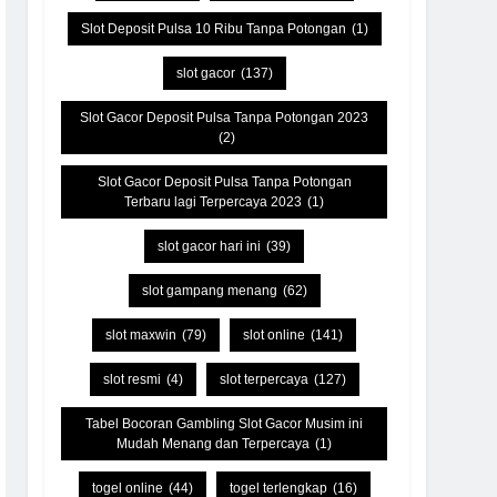
Slot Deposit Pulsa 10 Ribu Tanpa Potongan
(1)
slot gacor
(137)
Slot Gacor Deposit Pulsa Tanpa Potongan 2023
(2)
Slot Gacor Deposit Pulsa Tanpa Potongan
Terbaru lagi Terpercaya 2023
(1)
slot gacor hari ini
(39)
slot gampang menang
(62)
slot maxwin
(79)
slot online
(141)
slot resmi
(4)
slot terpercaya
(127)
Tabel Bocoran Gambling Slot Gacor Musim ini
Mudah Menang dan Terpercaya
(1)
togel online
(44)
togel terlengkap
(16)