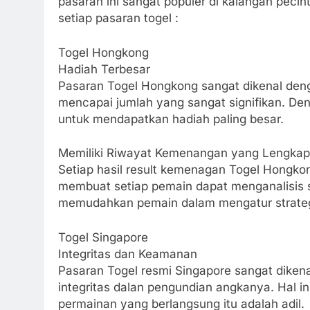
pasaran ini sangat populer di kalangan pecint
setiap pasaran togel :
Togel Hongkong
Hadiah Terbesar
Pasaran Togel Hongkong sangat dikenal deng
mencapai jumlah yang sangat signifikan. De
untuk mendapatkan hadiah paling besar.
Memiliki Riwayat Kemenangan yang Lengkap
Setiap hasil result kemenagan Togel Hongko
membuat setiap pemain dapat menganalisis 
memudahkan pemain dalam mengatur strategi 
Togel Singapore
Integritas dan Keamanan
Pasaran Togel resmi Singapore sangat diken
integritas dalan pengundian angkanya. Hal i
permainan yang berlangsung itu adalah adil.