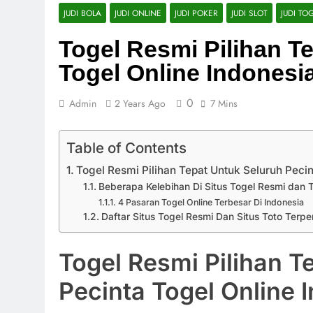
Buffalo King
JUDI BOLA
JUDI ONLINE
JUDI POKER
JUDI SLOT
JUDI TO
12 Months Ago
Togel Resmi Pilihan T
Release the 
1 Year Ago
Togel Online Indonesi
1 Year Ago
0
Admin
2 Years Ago
7 Mins
Madame Dest
1 Year Ago
Table of Contents
Tiger Heart:
Togel Resmi Pilihan Tepat Untuk Seluruh Pecin
1 Year Ago
Beberapa Kelebihan Di Situs Togel Resmi dan 
4 Pasaran Togel Online Terbesar Di Indonesia
Daftar Situs Togel Resmi Dan Situs Toto Terp
Togel Resmi Pilihan T
Pecinta Togel Online 