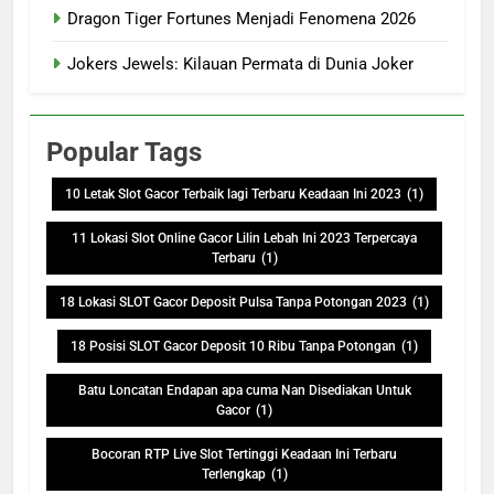
Dragon Tiger Fortunes Menjadi Fenomena 2026
Jokers Jewels: Kilauan Permata di Dunia Joker
Popular Tags
10 Letak Slot Gacor Terbaik lagi Terbaru Keadaan Ini 2023
(1)
11 Lokasi Slot Online Gacor Lilin Lebah Ini 2023 Terpercaya
Terbaru
(1)
18 Lokasi SLOT Gacor Deposit Pulsa Tanpa Potongan 2023
(1)
18 Posisi SLOT Gacor Deposit 10 Ribu Tanpa Potongan
(1)
Batu Loncatan Endapan apa cuma Nan Disediakan Untuk
Gacor
(1)
Bocoran RTP Live Slot Tertinggi Keadaan Ini Terbaru
Terlengkap
(1)