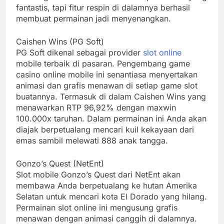
fantastis, tapi fitur respin di dalamnya berhasil
membuat permainan jadi menyenangkan.
Caishen Wins (PG Soft)
PG Soft dikenal sebagai provider
slot online
mobile terbaik di pasaran. Pengembang game
casino online mobile ini senantiasa menyertakan
animasi dan grafis menawan di setiap game slot
buatannya. Termasuk di dalam Caishen Wins yang
menawarkan RTP 96,92% dengan maxwin
100.000x taruhan. Dalam permainan ini Anda akan
diajak berpetualang mencari kuil kekayaan dari
emas sambil melewati 888 anak tangga.
Gonzo’s Quest (NetEnt)
Slot mobile Gonzo’s Quest dari NetEnt akan
membawa Anda berpetualang ke hutan Amerika
Selatan untuk mencari kota El Dorado yang hilang.
Permainan slot online ini mengusung grafis
menawan dengan animasi canggih di dalamnya.