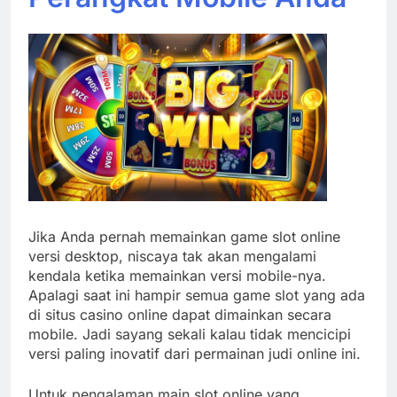
Jika Anda pernah memainkan game slot online
versi desktop, niscaya tak akan mengalami
kendala ketika memainkan versi mobile-nya.
Apalagi saat ini hampir semua game slot yang ada
di situs casino online dapat dimainkan secara
mobile. Jadi sayang sekali kalau tidak mencicipi
versi paling inovatif dari permainan judi online ini.
Untuk pengalaman main slot online yang