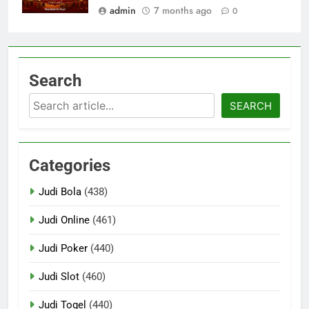
admin
7 months ago
0
Search
Search
SEARCH
Categories
Judi Bola
(438)
Judi Online
(461)
Judi Poker
(440)
Judi Slot
(460)
Judi Togel
(440)