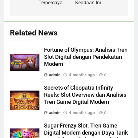
Terpercaya
Keadaan Ini
Related News
Fortune of Olympus: Analisis Tren
Slot Digital dengan Pendekatan
Modern
admin
4 months ago
0
Secrets of Cleopatra Infinity
Reels: Slot Overview dan Analisis
Tren Game Digital Modern
admin
4 months ago
0
Sugar Frenzy Slot: Tren Game
Digital Modern dengan Daya Tarik