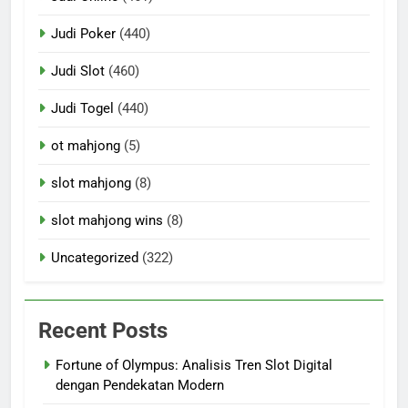
Judi Poker
(440)
Judi Slot
(460)
Judi Togel
(440)
ot mahjong
(5)
slot mahjong
(8)
slot mahjong wins
(8)
Uncategorized
(322)
Recent Posts
Fortune of Olympus: Analisis Tren Slot Digital
dengan Pendekatan Modern