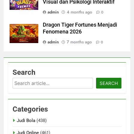
Visual dan Psikologi Interaktif
admin
4 months ago
0
Dragon Tiger Fortunes Menjadi
Fenomena 2026
admin
7 months ago
0
Search
Search
SEARCH
Categories
Judi Bola
(438)
Judi Online
(461)