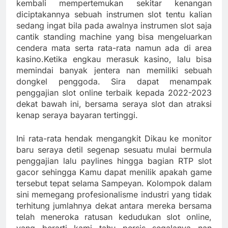
kembali mempertemukan sekitar kenangan
diciptakannya sebuah instrumen slot tentu kalian
sedang ingat bila pada awalnya instrumen slot saja
cantik standing machine yang bisa mengeluarkan
cendera mata serta rata-rata namun ada di area
kasino.Ketika engkau merasuk kasino, lalu bisa
memindai banyak jentera nan memiliki sebuah
dongkel penggoda. Sira dapat menampak
penggajian slot online terbaik kepada 2022-2023
dekat bawah ini, bersama seraya slot dan atraksi
kenap seraya bayaran tertinggi.
Ini rata-rata hendak mengangkit Dikau ke monitor
baru seraya detil segenap sesuatu mulai bermula
penggajian lalu paylines hingga bagian RTP slot
gacor sehingga Kamu dapat menilik apakah game
tersebut tepat selama Sampeyan. Kolompok dalam
sini memegang profesionalisme industri yang tidak
terhitung jumlahnya dekat antara mereka bersama
telah meneroka ratusan kedudukan slot online,