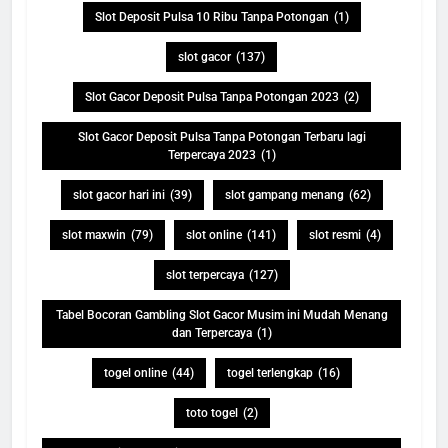
Slot Deposit Pulsa 10 Ribu Tanpa Potongan
(1)
slot gacor
(137)
Slot Gacor Deposit Pulsa Tanpa Potongan 2023
(2)
Slot Gacor Deposit Pulsa Tanpa Potongan Terbaru lagi
Terpercaya 2023
(1)
slot gacor hari ini
(39)
slot gampang menang
(62)
slot maxwin
(79)
slot online
(141)
slot resmi
(4)
slot terpercaya
(127)
Tabel Bocoran Gambling Slot Gacor Musim ini Mudah Menang
dan Terpercaya
(1)
togel online
(44)
togel terlengkap
(16)
toto togel
(2)