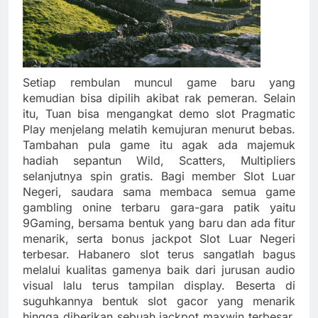
Setiap rembulan muncul game baru yang
kemudian bisa dipilih akibat rak pemeran. Selain
itu, Tuan bisa mengangkat demo slot Pragmatic
Play menjelang melatih kemujuran menurut bebas.
Tambahan pula game itu agak ada majemuk
hadiah sepantun Wild, Scatters, Multipliers
selanjutnya spin gratis. Bagi member Slot Luar
Negeri, saudara sama membaca semua game
gambling onine terbaru gara-gara patik yaitu
9Gaming, bersama bentuk yang baru dan ada fitur
menarik, serta bonus jackpot Slot Luar Negeri
terbesar. Habanero slot terus sangatlah bagus
melalui kualitas gamenya baik dari jurusan audio
visual lalu terus tampilan display. Beserta di
suguhkannya bentuk slot gacor yang menarik
hingga diberikan sebuah jackpot maxwin terbesar.