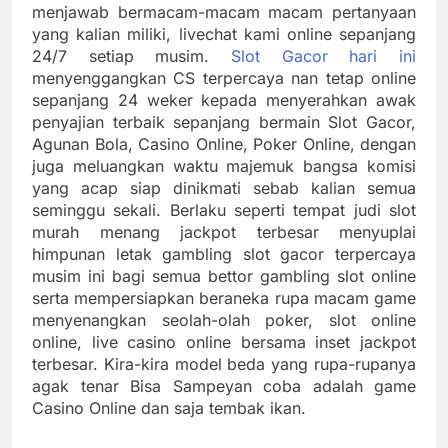
menjawab bermacam-macam macam pertanyaan
yang kalian miliki, livechat kami online sepanjang
24/7 setiap musim.
Slot Gacor hari ini
menyenggangkan CS terpercaya nan tetap online
sepanjang 24 weker kepada menyerahkan awak
penyajian terbaik sepanjang bermain Slot Gacor,
Agunan Bola, Casino Online, Poker Online, dengan
juga meluangkan waktu majemuk bangsa komisi
yang acap siap dinikmati sebab kalian semua
seminggu sekali. Berlaku seperti tempat judi slot
murah menang jackpot terbesar menyuplai
himpunan letak gambling slot gacor terpercaya
musim ini bagi semua bettor gambling slot online
serta mempersiapkan beraneka rupa macam game
menyenangkan seolah-olah poker, slot online
online, live casino online bersama inset jackpot
terbesar. Kira-kira model beda yang rupa-rupanya
agak tenar Bisa Sampeyan coba adalah game
Casino Online dan saja tembak ikan.