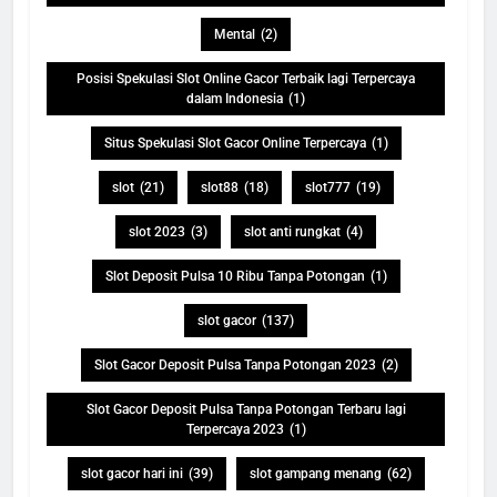
Mental
(2)
Posisi Spekulasi Slot Online Gacor Terbaik lagi Terpercaya
dalam Indonesia
(1)
Situs Spekulasi Slot Gacor Online Terpercaya
(1)
slot
(21)
slot88
(18)
slot777
(19)
slot 2023
(3)
slot anti rungkat
(4)
Slot Deposit Pulsa 10 Ribu Tanpa Potongan
(1)
slot gacor
(137)
Slot Gacor Deposit Pulsa Tanpa Potongan 2023
(2)
Slot Gacor Deposit Pulsa Tanpa Potongan Terbaru lagi
Terpercaya 2023
(1)
slot gacor hari ini
(39)
slot gampang menang
(62)