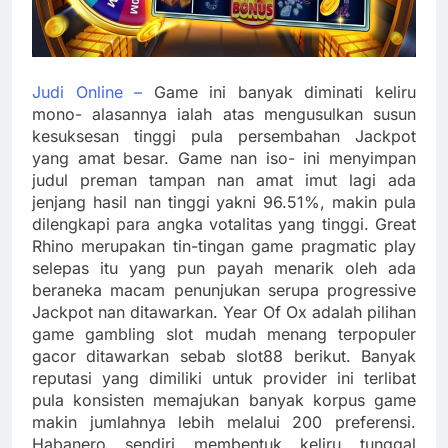
Judi Online –
Game ini banyak diminati keliru
mono- alasannya ialah atas mengusulkan susun
kesuksesan tinggi pula persembahan Jackpot
yang amat besar. Game nan iso- ini menyimpan
judul preman tampan nan amat imut lagi ada
jenjang hasil nan tinggi yakni 96.51%, makin pula
dilengkapi para angka votalitas yang tinggi. Great
Rhino merupakan tin-tingan game pragmatic play
selepas itu yang pun payah menarik oleh ada
beraneka macam penunjukan serupa progressive
Jackpot nan ditawarkan. Year Of Ox adalah pilihan
game gambling slot mudah menang terpopuler
gacor ditawarkan sebab slot88 berikut. Banyak
reputasi yang dimiliki untuk provider ini terlibat
pula konsisten memajukan banyak korpus game
makin jumlahnya lebih melalui 200 preferensi.
Habanero sendiri membentuk keliru tunggal