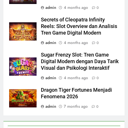
admin
4 months ago
0
Secrets of Cleopatra Infinity
Reels: Slot Overview dan Analisis
Tren Game Digital Modern
admin
4 months ago
0
Sugar Frenzy Slot: Tren Game
Digital Modern dengan Daya Tarik
Visual dan Psikologi Interaktif
admin
4 months ago
0
Dragon Tiger Fortunes Menjadi
Fenomena 2026
admin
7 months ago
0