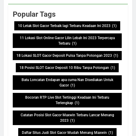
Popular Tags
10 Letak Slot Gacor Terbaik lagi Terbaru Keadaan Ini 2023
(1)
11 Lokasi Slot Online Gacor Lilin Lebah Ini 2023 Terpercaya
Terbaru
(1)
18 Lokasi SLOT Gacor Deposit Pulsa Tanpa Potongan 2023
(1)
18 Posisi SLOT Gacor Deposit 10 Ribu Tanpa Potongan
(1)
Batu Loncatan Endapan apa cuma Nan Disediakan Untuk
Gacor
(1)
Bocoran RTP Live Slot Tertinggi Keadaan Ini Terbaru
Terlengkap
(1)
Catatan Posisi Slot Gacor Maxwin Terbaru Lancar Menang
2023
(1)
Daftar Situs Judi Slot Gacor Mudah Menang Maxwin
(1)