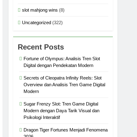
slot mahjong wins
(8)
Uncategorized
(322)
Recent Posts
Fortune of Olympus: Analisis Tren Slot
Digital dengan Pendekatan Modern
Secrets of Cleopatra Infinity Reels: Slot
Overview dan Analisis Tren Game Digital
Modern
Sugar Frenzy Slot: Tren Game Digital
Modern dengan Daya Tarik Visual dan
Psikologi Interaktif
Dragon Tiger Fortunes Menjadi Fenomena
2026