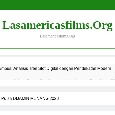
Lasamericasfilms.org
Lasamericasfilms.org
lympus: Analisis Tren Slot Digital dengan Pendekatan Modern
eopatra Infinity Reels: Slot Overview dan Analisis Tren Game D
Slot: Tren Game Digital Modern dengan Daya Tarik Visual dan P
T Pulsa DIJAMIN MENANG 2023
 Fortunes Menjadi Fenomena 2026
Jokers Jew
12 Months Ag