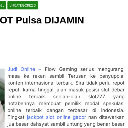
 Megaways: Ledakan Wild dari Padang Gurun
GEL
UNCATEGORIZED
OT Pulsa DIJAMIN
Kraken 2: Petualangan Slot di Lautan yang Lebih Mendebarkan
John Hunter and the Tomb of the Scarab Queen Petu
iny Megaways – Ramalan Keberuntungan dari Sang Peramal M
 Slot Bertema Alam Liar dengan Nuansa Mistis
Judi Online –
Flow Gaming serius mengurangi
masa ke rekan sambil Terusan ke penyupplai
konten internasional terbaik. Sira tidak perlu repot
repot, karna tinggal jalan masuk posisi slot debar
online terbaik seolah-olah slot777 yang
notabennya membuat pemilik modal spekulasi
online terbaik dengan terbesar di indonesia.
Tingkat
jackpot slot online gacor
nan ditawarkan
jua besar dahsyat sambil untung yang benar besar