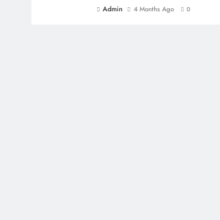
Admin
4 Months Ago
0