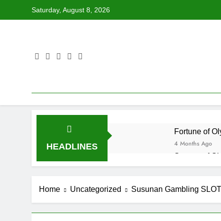
Skip
Saturday, August 8, 2026
to
content
Fortune of O
4 Months Ago
HEADLINES
Secrets of Cl
4 Months Ago
Sugar Frenzy 
Home
Uncategorized
Susunan Gambling SLO
4 Months Ago
Dragon Tiger
7 Months Ago