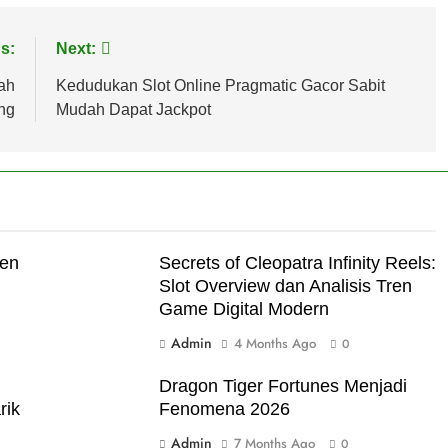
s:
Next:
dah
Kedudukan Slot Online Pragmatic Gacor Sabit
ng
Mudah Dapat Jackpot
ren
Secrets of Cleopatra Infinity Reels:
n
Slot Overview dan Analisis Tren
Game Digital Modern
Admin
4 Months Ago
0
Dragon Tiger Fortunes Menjadi
rik
Fenomena 2026
Admin
7 Months Ago
0