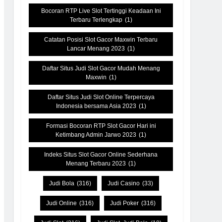
Bocoran RTP Live Slot Tertinggi Keadaan Ini
Terbaru Terlengkap
(1)
Catatan Posisi Slot Gacor Maxwin Terbaru
Lancar Menang 2023
(1)
Daftar Situs Judi Slot Gacor Mudah Menang
Maxwin
(1)
Daftar Situs Judi Slot Online Terpercaya
Indonesia bersama Asia 2023
(1)
Formasi Bocoran RTP Slot Gacor Hari ini
Ketimbang Admin Jarwo 2023
(1)
Indeks Situs Slot Gacor Online Sederhana
Menang Terbaru 2023
(1)
Judi Bola
(316)
Judi Casino
(33)
Judi Online
(316)
Judi Poker
(316)