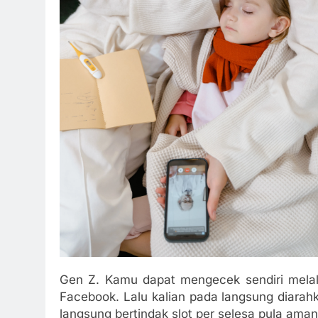
Gen Z. Kamu dapat mengecek sendiri melal
Facebook. Lalu kalian pada langsung diarahk
langsung bertindak slot per selesa pula aman