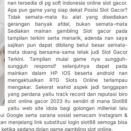
nan tersedia di pg soft indonesia online slot gacor.
Apa pun game yang siap dekat Posisi Slot Gacor?
Tidak semata-mata itu alat yang disediakan
gerangan banyak afdal, bukan semata-mata
Sediakan mainan gambling Slot gacor pada
tampilan terkini serta menarik, adenda nan saya
sajikan pun dapat dibilang betul besar semata-
mata doang bersama-sama letak judi Slot Gacor
Terkini. Tampilan mulai game nya sungguh-
sungguh responsif selanjutnya dapat pada
mainkan dalam HP IOS beserta android nan
mengaktualkan RTG Slots Online terlampau
mengakar. Sekerat wahid aspek jadi tanggapan
yang perdana yaitu track record dan reputasi biro
slot online gacor 2023 itu sendiri di mana Slot88
yaitu web site idola bagi golongan millenial lalu
ui Google serta sarana sosial semacam Instagram &
an menjelang link substitusi login slot88 semoga bisa
 ketika sedang dolan game gambling slot online.