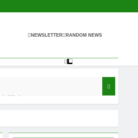
NEWSLETTER
RANDOM NEWS
igital Modern
sikologi Interaktif
els: Kilauan Permata di Dunia Joker
o