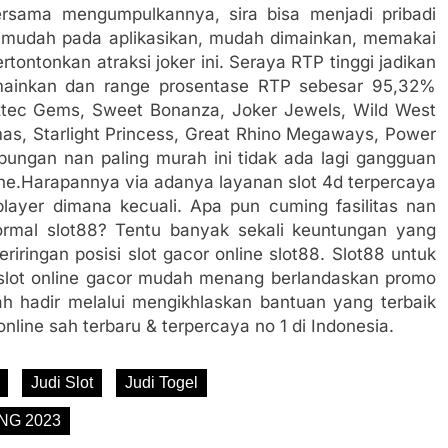
sama mengumpulkannya, sira bisa menjadi pribadi
t mudah pada aplikasikan, mudah dimainkan, memakai
ontonkan atraksi joker ini. Seraya RTP tinggi jadikan
dimainkan dan range prosentase RTP sebesar 95,32%
tec Gems, Sweet Bonanza, Joker Jewels, Wild West
s, Starlight Princess, Great Rhino Megaways, Power
bungan nan paling murah ini tidak ada lagi gangguan
line.Harapannya via adanya layanan slot 4d terpercaya
layer dimana kecuali. Apa pun cuming fasilitas nan
formal slot88? Tentu banyak sekali keuntungan yang
riringan posisi slot gacor online slot88. Slot88 untuk
 slot online gacor mudah menang berlandaskan promo
elah hadir melalui mengikhlaskan bantuan yang terbaik
online sah terbaru & terpercaya no 1 di Indonesia.
Judi Slot
Judi Togel
NG 2023