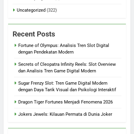
Uncategorized
(322)
Recent Posts
Fortune of Olympus: Analisis Tren Slot Digital
dengan Pendekatan Modern
Secrets of Cleopatra Infinity Reels: Slot Overview
dan Analisis Tren Game Digital Modern
Sugar Frenzy Slot: Tren Game Digital Modern
dengan Daya Tarik Visual dan Psikologi Interaktif
Dragon Tiger Fortunes Menjadi Fenomena 2026
Jokers Jewels: Kilauan Permata di Dunia Joker