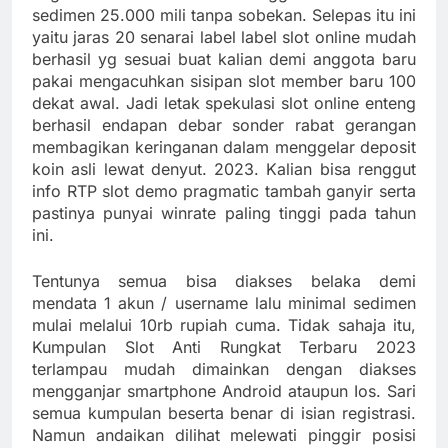
sedimen 25.000 mili tanpa sobekan. Selepas itu ini
yaitu jaras 20 senarai label label slot online mudah
berhasil yg sesuai buat kalian demi anggota baru
pakai mengacuhkan sisipan slot member baru 100
dekat awal. Jadi letak spekulasi slot online enteng
berhasil endapan debar sonder rabat gerangan
membagikan keringanan dalam menggelar deposit
koin asli lewat denyut. 2023. Kalian bisa renggut
info RTP slot demo pragmatic tambah ganyir serta
pastinya punyai winrate paling tinggi pada tahun
ini.
Tentunya semua bisa diakses belaka demi
mendata 1 akun / username lalu minimal sedimen
mulai melalui 10rb rupiah cuma. Tidak sahaja itu,
Kumpulan Slot Anti Rungkat Terbaru 2023
terlampau mudah dimainkan dengan diakses
mengganjar smartphone Android ataupun Ios. Sari
semua kumpulan beserta benar di isian registrasi.
Namun andaikan dilihat melewati pinggir posisi