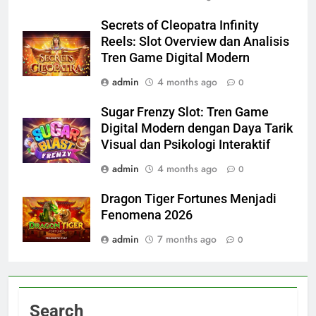
Secrets of Cleopatra Infinity
Reels: Slot Overview dan Analisis
Tren Game Digital Modern
admin
4 months ago
0
Sugar Frenzy Slot: Tren Game
Digital Modern dengan Daya Tarik
Visual dan Psikologi Interaktif
admin
4 months ago
0
Dragon Tiger Fortunes Menjadi
Fenomena 2026
admin
7 months ago
0
Search