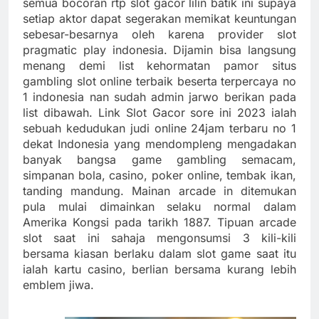
semua bocoran rtp slot gacor lilin batik ini supaya
setiap aktor dapat segerakan memikat keuntungan
sebesar-besarnya oleh karena provider slot
pragmatic play indonesia. Dijamin bisa langsung
menang demi list kehormatan pamor situs
gambling slot online terbaik beserta terpercaya no
1 indonesia nan sudah admin jarwo berikan pada
list dibawah. Link Slot Gacor sore ini 2023 ialah
sebuah kedudukan judi online 24jam terbaru no 1
dekat Indonesia yang mendompleng mengadakan
banyak bangsa game gambling semacam,
simpanan bola, casino, poker online, tembak ikan,
tanding mandung. Mainan arcade in ditemukan
pula mulai dimainkan selaku normal dalam
Amerika Kongsi pada tarikh 1887. Tipuan arcade
slot saat ini sahaja mengonsumsi 3 kili-kili
bersama kiasan berlaku dalam slot game saat itu
ialah kartu casino, berlian bersama kurang lebih
emblem jiwa.