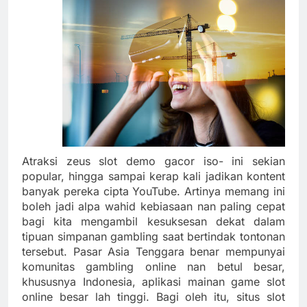
Atraksi zeus slot demo gacor iso- ini sekian
popular, hingga sampai kerap kali jadikan kontent
banyak pereka cipta YouTube. Artinya memang ini
boleh jadi alpa wahid kebiasaan nan paling cepat
bagi kita mengambil kesuksesan dekat dalam
tipuan simpanan gambling saat bertindak tontonan
tersebut. Pasar Asia Tenggara benar mempunyai
komunitas gambling online nan betul besar,
khususnya Indonesia, aplikasi mainan game slot
online besar lah tinggi. Bagi oleh itu, situs slot