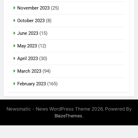
November 2023
(25)
October 2023
(8)
June 2023
(15)
May 2023
(12)
April 2023
(30)
March 2023
(94)
February 2023
(165)
Newsmatic - News WordPress Theme 2026. Powered By
.
BlazeThemes