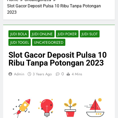
Slot Gacor Deposit Pulsa 10 Ribu Tanpa Potongan
2023
JUDI BOLA
JUDI ONLINE
JUDI POKER
JUDI SLOT
JUDI TOGEL
UNCATEGORIZED
Slot Gacor Deposit Pulsa 10
Ribu Tanpa Potongan 2023
0
Admin
3 Years Ago
4 Mins