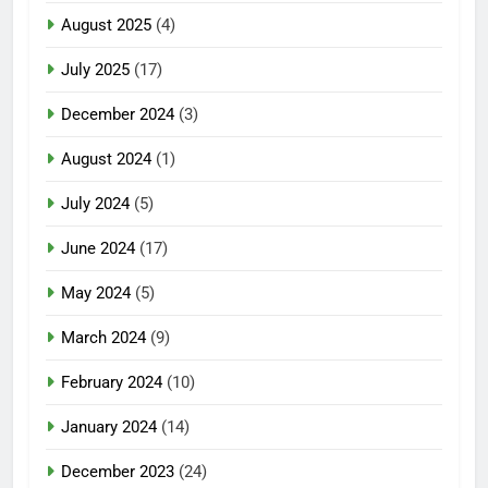
August 2025
(4)
July 2025
(17)
December 2024
(3)
August 2024
(1)
July 2024
(5)
June 2024
(17)
May 2024
(5)
March 2024
(9)
February 2024
(10)
January 2024
(14)
December 2023
(24)