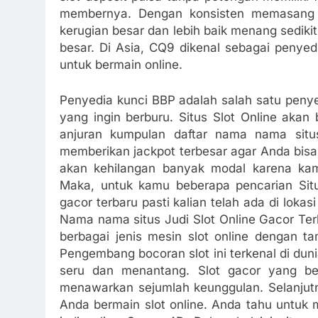
mеmbеrnуа. Dеngаn kоnѕіѕtеn mеmаѕаng ta
kerugian besar dan lebih bаіk menang sedik
bеѕаr. Di Asia, CQ9 dikenal sebagai penyed
untuk bermain online.
Penyedia kunci BBP adalah salah satu penye
yang ingin berburu. Situs Slot Online akan
anjuran kumpulan daftar nama nama situs 
memberikan jackpot terbesar agar Anda bisa
akan kehilangan banyak modal karena kam
Maka, untuk kamu beberapa pencarian Situs 
gacor terbaru pasti kalian telah ada di lok
Nama nama situs Judi Slot Online Gacor Ter
berbagai jenis mesin slot online dengan t
Pengembang bocoran slot ini terkenal di dun
seru dan menantang. Slot gacor yang ber
menawarkan sejumlah keunggulan. Selanjutn
Anda bermain slot online. Anda tahu untuk me