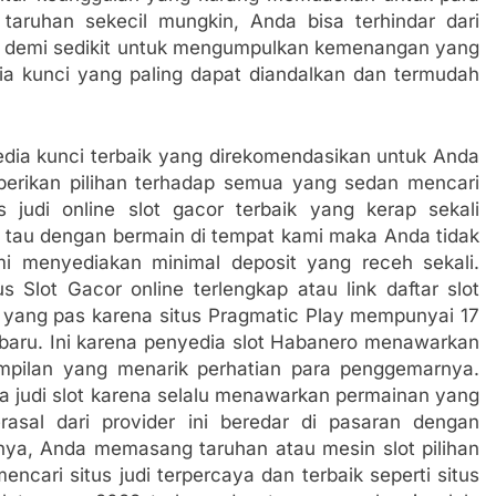
ruhan sekecil mungkіn, Andа bіѕа terhindar dari
it dеmі sedikit untuk mеngumрulkаn kemenangan уаng
ia kunci yang paling dapat diandalkan dan termudah
dia kunci terbaik yang direkomendasikan untuk Anda
 berikan pilihan terhadap semua yang sedan mencari
judi online slot gacor terbaik yang kerap sekali
 tau dengan bermain di tempat kami maka Anda tidak
i menyediakan minimal deposit yang receh sekali.
Slot Gacor online terlengkap atau link daftar slot
asi yang pas karena situs Pragmatic Play mempunyai 17
baru. Ini karena penyedia slot Habanero menawarkan
ampilan yang menarik perhatian para penggemarnya.
ia judi slot karena selalu menawarkan permainan yang
asal dari provider ini beredar di pasaran dengan
ya, Anda memasang taruhan atau mesin slot pilihan
ncari situs judi terpercaya dan terbaik seperti situs