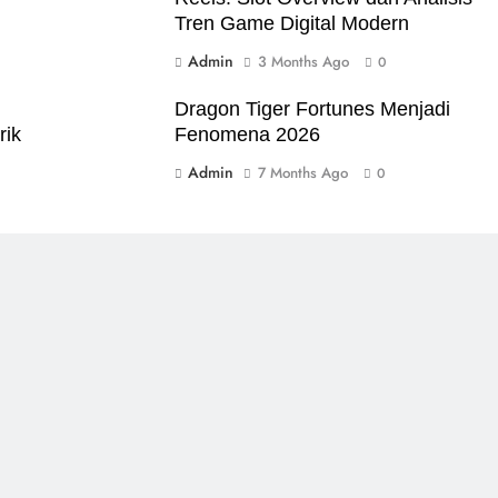
Tren Game Digital Modern
Admin
3 Months Ago
0
Dragon Tiger Fortunes Menjadi
rik
Fenomena 2026
Admin
7 Months Ago
0