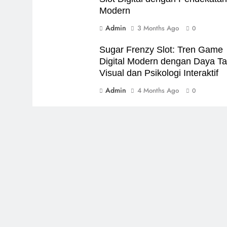
Modern
Admin
3 Months Ago
0
Sugar Frenzy Slot: Tren Game
Digital Modern dengan Daya Ta
Visual dan Psikologi Interaktif
Admin
4 Months Ago
0