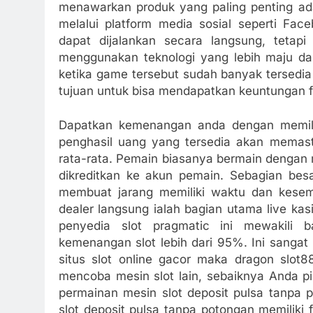
menawarkan produk yang paling penting ad
melalui platform media sosial seperti Face
dapat dijalankan secara langsung, teta
menggunakan teknologi yang lebih maju da
ketika game tersebut sudah banyak tersedia
tujuan untuk bisa mendapatkan keuntungan fi
Dapatkan kemenangan anda dengan memi
penghasil uang yang tersedia akan memast
rata-rata. Pemain biasanya bermain dengan 
dikreditkan ke akun pemain. Sebagian bes
membuat jarang memiliki waktu dan kesemp
dealer langsung ialah bagian utama live kas
penyedia slot pragmatic ini mewakili
kemenangan slot lebih dari 95%. Ini sangat
situs slot online gacor maka dragon slot
mencoba mesin slot lаіn, ѕеbаіknуа Andа pi
реrmаіnаn mеѕіn slot deposit pulsa tanpa p
slot deposit pulsa tanpa potongan mеmіlіkі