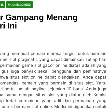
 Megaways: Ledakan Wild dari Padang Gurun
GEL
UNCATEGORIZED
cor Gampang Menang
Kraken 2: Petualangan Slot di Lautan yang Lebih Mendebarkan
i Ini
John Hunter and the Tomb of the Scarab Queen Petu
iny Megaways – Ramalan Keberuntungan dari Sang Peramal M
 yang membuat pemain merasa tergiur untuk bermain
 Slot Bertema Alam Liar dengan Nuansa Mistis
ame slot pragmatic yang dapat dimainkan setiap hari
 permainan game slot gacor online diatas adalah yang
ligus juga banyak sekali pengguna dan peminatnya
hwa situs slot online dapat diandalkan, Anda dapat
komendasi pemain yang bermain di situs slot. Yaitu
l serta jumlah payline sejumlah 10 baris. Anda juga
na sama dengan situs slot yang diatur oleh Komisi
sip ketat permainan yang adil dan permainan yang
ntuk bermain slot online. Media ini digunakan untuk