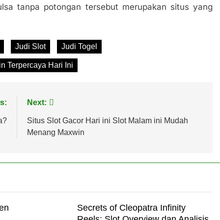
ulsa tanpa potongan tersebut merupakan situs yang
Judi Slot
Judi Togel
 Terpercaya Hari Ini
s:
Next:
a?
Situs Slot Gacor Hari ini Slot Malam ini Mudah
Menang Maxwin
ren
Secrets of Cleopatra Infinity
n
Reels: Slot Overview dan Analisis