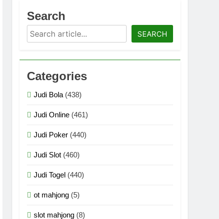
Search
Search
SEARCH
alangan Arkeolog dalam Perburuan Emas Mesir
Categories
istik
Judi Bola
(438)
Judi Online
(461)
Judi Poker
(440)
Judi Slot
(460)
Judi Togel
(440)
ot mahjong
(5)
slot mahjong
(8)