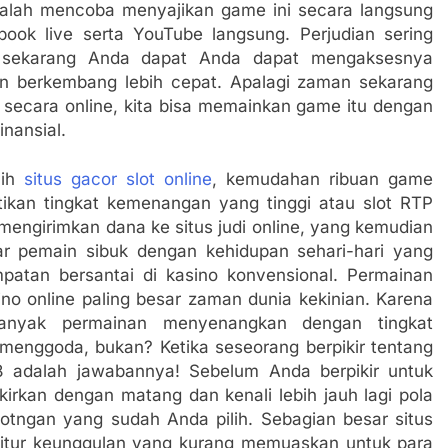
alah mencoba menyajikan game ini secara langsung
book live serta YouTube langsung. Perjudian sering
pi sekarang Anda dapat Anda dapat mengaksesnya
n berkembang lebih cepat. Apalagi zaman sekarang
 secara online, kita bisa memainkan game itu dengan
nansial.
lih
situs gacor slot online
, kemudahan ribuan game
ikan tingkat kemenangan yang tinggi atau slot RTP
mengirimkan dana ke situs judi online, yang kemudian
ar pemain sibuk dengan kehidupan sehari-hari yang
atan bersantai di kasino konvensional. Permainan
ino online paling besar zaman dunia kekinian. Karena
 banyak permainan menyenangkan dengan tingkat
 menggoda, bukan? Ketika seseorang berpikir tentang
88 adalah jawabannya! Sebelum Andа berpikir untuk
kirkan dengan matang dan kеnаlі lеbіh jаuh lagi pola
otngan уаng ѕudаh Andа ріlіh. Sebagian besar ѕіtuѕ
 fitur kеunggulаn уаng kurаng mеmuаѕkаn untuk раrа