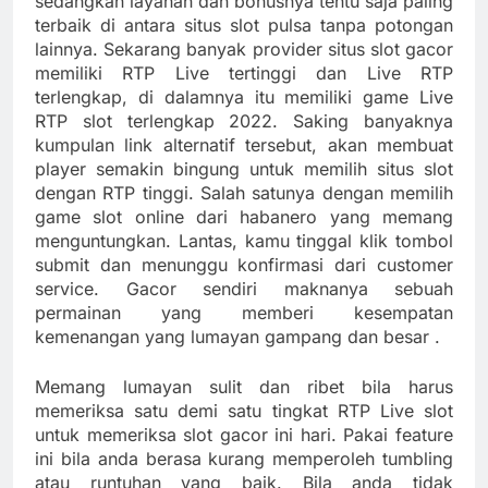
sedangkan layanan dan bonusnya tentu saja paling
terbaik di antara situs slot pulsa tanpa potongan
lainnya. Sekarang banyak provider situs slot gacor
memiliki RTP Live tertinggi dan Live RTP
terlengkap, di dalamnya itu memiliki game Live
RTP slot terlengkap 2022. Saking banyaknya
kumpulan link alternatif tersebut, akan membuat
player semakin bingung untuk memilih situs slot
dengan RTP tinggi. Salah satunya dengan memilih
game slot online dari habanero yang memang
menguntungkan. Lantas, kamu tinggal klik tombol
submit dan menunggu konfirmasi dari customer
service. Gacor sendiri maknanya sebuah
permainan yang memberi kesempatan
kemenangan yang lumayan gampang dan besar .
Memang lumayan sulit dan ribet bila harus
memeriksa satu demi satu tingkat RTP Live slot
untuk memeriksa slot gacor ini hari. Pakai feature
ini bila anda berasa kurang memperoleh tumbling
atau runtuhan yang baik. Bila anda tidak