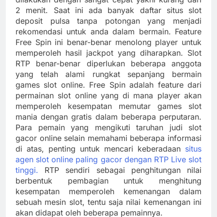
2 menit. Saat ini ada banyak daftar situs slot
deposit pulsa tanpa potongan yang menjadi
rekomendasi untuk anda dalam bermain. Feature
Free Spin ini benar-benar menolong player untuk
memperoleh hasil jackpot yang diharapkan. Slot
RTP benar-benar diperlukan beberapa anggota
yang telah alami rungkat sepanjang bermain
games slot online. Free Spin adalah feature dari
permainan slot online yang di mana player akan
memperoleh kesempatan memutar games slot
mania dengan gratis dalam beberapa perputaran.
Para pemain yang mengikuti taruhan judi slot
gacor online selain memahami beberapa informasi
di atas, penting untuk mencari keberadaan
situs
agen slot online paling gacor dengan RTP Live slot
tinggi.
RTP sendiri sebagai penghitungan nilai
berbentuk pembagian untuk menghitung
kesempatan memperoleh kemenangan dalam
sebuah mesin slot, tentu saja nilai kemenangan ini
akan didapat oleh beberapa pemainnya.