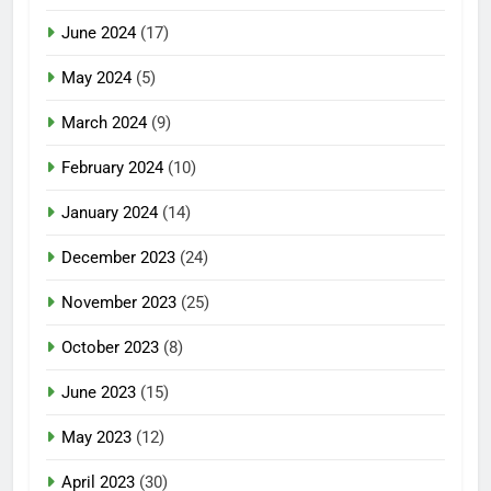
June 2024
(17)
May 2024
(5)
March 2024
(9)
February 2024
(10)
January 2024
(14)
December 2023
(24)
November 2023
(25)
October 2023
(8)
June 2023
(15)
May 2023
(12)
April 2023
(30)