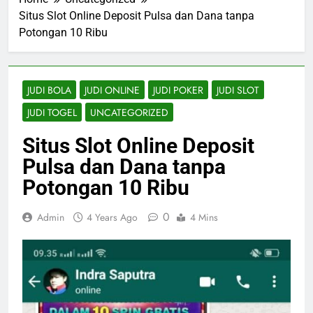
Situs Slot Online Deposit Pulsa dan Dana tanpa
Potongan 10 Ribu
JUDI BOLA
JUDI ONLINE
JUDI POKER
JUDI SLOT
JUDI TOGEL
UNCATEGORIZED
Situs Slot Online Deposit
Pulsa dan Dana tanpa
Potongan 10 Ribu
0
Admin
4 Years Ago
4 Mins