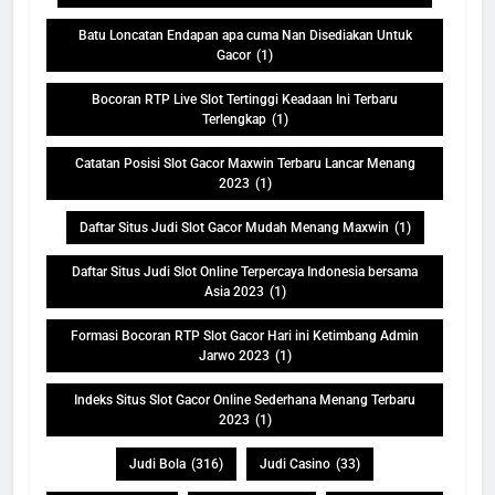
Batu Loncatan Endapan apa cuma Nan Disediakan Untuk
Gacor
(1)
Bocoran RTP Live Slot Tertinggi Keadaan Ini Terbaru
Terlengkap
(1)
Catatan Posisi Slot Gacor Maxwin Terbaru Lancar Menang
2023
(1)
Daftar Situs Judi Slot Gacor Mudah Menang Maxwin
(1)
Daftar Situs Judi Slot Online Terpercaya Indonesia bersama
Asia 2023
(1)
Formasi Bocoran RTP Slot Gacor Hari ini Ketimbang Admin
Jarwo 2023
(1)
Indeks Situs Slot Gacor Online Sederhana Menang Terbaru
2023
(1)
Judi Bola
(316)
Judi Casino
(33)