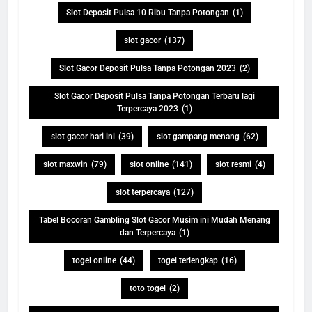
Slot Deposit Pulsa 10 Ribu Tanpa Potongan
(1)
slot gacor
(137)
Slot Gacor Deposit Pulsa Tanpa Potongan 2023
(2)
Slot Gacor Deposit Pulsa Tanpa Potongan Terbaru lagi
Terpercaya 2023
(1)
slot gacor hari ini
(39)
slot gampang menang
(62)
slot maxwin
(79)
slot online
(141)
slot resmi
(4)
slot terpercaya
(127)
Tabel Bocoran Gambling Slot Gacor Musim ini Mudah Menang
dan Terpercaya
(1)
togel online
(44)
togel terlengkap
(16)
toto togel
(2)