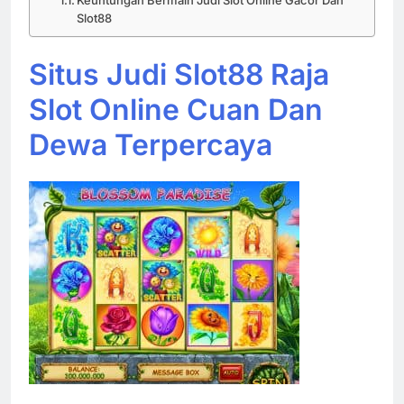
Keuntungan Bermain Judi Slot Online Gacor Dan
Slot88
Situs Judi Slot88 Raja
Slot Online Cuan Dan
Dewa Terpercaya