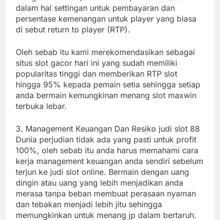
dalam hal settingan untuk pembayaran dan
persentase kemenangan untuk player yang biasa
di sebut return to player (RTP).
Oleh sebab itu kami merekomendasikan sebagai
situs slot gacor hari ini yang sudah memiliki
popularitas tinggi dan memberikan RTP slot
hingga 95% kepada pemain setia sehingga setiap
anda bermain kemungkinan menang slot maxwin
terbuka lebar.
3. Management Keuangan Dan Resiko judi slot 88
Dunia perjudian tidak ada yang pasti untuk profit
100%, oleh sebab itu anda harus memahami cara
kerja management keuangan anda sendiri sebelum
terjun ke judi slot online. Bermain dengan uang
dingin atau uang yang lebih menjadikan anda
merasa tanpa beban membuat perasaan nyaman
dan tebakan menjadi lebih jitu sehingga
memungkinkan untuk menang jp dalam bertaruh.