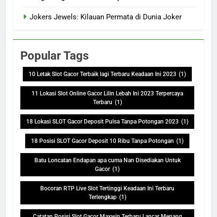
Jokers Jewels: Kilauan Permata di Dunia Joker
Popular Tags
10 Letak Slot Gacor Terbaik lagi Terbaru Keadaan Ini 2023
(1)
11 Lokasi Slot Online Gacor Lilin Lebah Ini 2023 Terpercaya
Terbaru
(1)
18 Lokasi SLOT Gacor Deposit Pulsa Tanpa Potongan 2023
(1)
18 Posisi SLOT Gacor Deposit 10 Ribu Tanpa Potongan
(1)
Batu Loncatan Endapan apa cuma Nan Disediakan Untuk
Gacor
(1)
Bocoran RTP Live Slot Tertinggi Keadaan Ini Terbaru
Terlengkap
(1)
Catatan Posisi Slot Gacor Maxwin Terbaru Lancar Menang