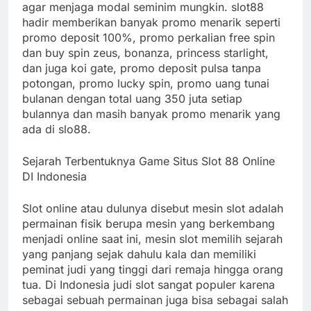
agar menjaga modal seminim mungkin. slot88
hadir memberikan banyak promo menarik seperti
promo deposit 100%, promo perkalian free spin
dan buy spin zeus, bonanza, princess starlight,
dan juga koi gate, promo deposit pulsa tanpa
potongan, promo lucky spin, promo uang tunai
bulanan dengan total uang 350 juta setiap
bulannya dan masih banyak promo menarik yang
ada di slo88.
Sejarah Terbentuknya Game Situs Slot 88 Online
DI Indonesia
Slot online atau dulunya disebut mesin slot adalah
permainan fisik berupa mesin yang berkembang
menjadi online saat ini, mesin slot memilih sejarah
yang panjang sejak dahulu kala dan memiliki
peminat judi yang tinggi dari remaja hingga orang
tua. Di Indonesia judi slot sangat populer karena
sebagai sebuah permainan juga bisa sebagai salah