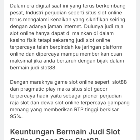
Dalam era digital saat ini yang terus berkembang
pesat, Industri perjudian seperti situs slot online
terus mengalami kenaikan yang siknifikan seiring
dengan adanya jaman internet. Dulunya judi raja
slot online hanya dapat di mainkan di dalam
kasino fisik tetapi sekarang judi slot online
terpercaya telah berpindah ke jaringan platform
online dan dipercaya mampu memberikan cuan
maksimal jika anda bertaruh dengan bijak dalam
bermain judi slot88.
Dengan maraknya game slot online seperti slot88
dan pragmatic play maka situs slot gacor
terpercaya hadir yaitu sebagai pioner perjudian
raja slot dan dewa slot online terpercaya gampang
menang yang memberikan RTP tinggi berkisar
95%.
Keuntungan Bermain Judi Slot