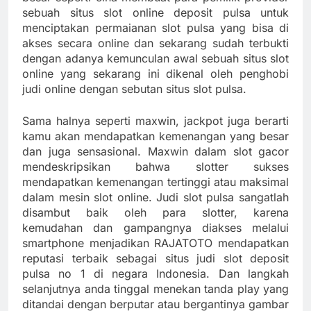
sebuah situs slot online deposit pulsa untuk
menciptakan permaianan slot pulsa yang bisa di
akses secara online dan sekarang sudah terbukti
dengan adanya kemunculan awal sebuah situs slot
online yang sekarang ini dikenal oleh penghobi
judi online dengan sebutan situs slot pulsa.
Sama halnya seperti maxwin, jackpot juga berarti
kamu akan mendapatkan kemenangan yang besar
dan juga sensasional. Maxwin dalam slot gacor
mendeskripsikan bahwa slotter sukses
mendapatkan kemenangan tertinggi atau maksimal
dalam mesin slot online. Judi slot pulsa sangatlah
disambut baik oleh para slotter, karena
kemudahan dan gampangnya diakses melalui
smartphone menjadikan RAJATOTO mendapatkan
reputasi terbaik sebagai situs judi slot deposit
pulsa no 1 di negara Indonesia. Dan langkah
selanjutnya anda tinggal menekan tanda play yang
ditandai dengan berputar atau bergantinya gambar