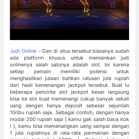
Judi Online –
Dan di situs tersebut biasanya sudah
ada platform khusus untuk memainkan judi
onlinenya salah satunya adalah slot. Ini karena
setiap pemain memiliki potensi untuk
menghasilkan jutaan bahkan ratusan juta rupiah
dari hasil kemenangan jackpot tersebut. Buat lu
beberapa pencinta slot jackpot besar langsung
bisa ke sini buat memenangi cukup banyak sekali
uang dengan hanya deposit sebesar sejumlah
10ribu rupiah saja. Sebagai contoh, dengan hanya
modal 200 rupiah saja ( kamu gak salah baca kok
! ), kamu bisa memenangkan uang sampai dengan
1 juta rupiahnya di rata-rata permainan dengan