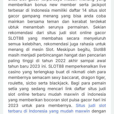
memberikan bonus new member serta jackpot
terbesar di Indonesia memiliki daftar 14 situs slot
gacor gampang menang yang bisa anda coba
mainkan bersama teman dan kerabat terdekat
ubtuk menambah serunya permainan. Sekian
rekomendasi dari situs judi slot online gacor
SLOT88 yang membahas secara menyeluruh
semua kelebihan, rekomendasi juga rahasia untuk
menang di mesin Slot. Meskipun begitu, Slot88
masih menjadi perbincangan hangat dan pencarian
paling tinggi di tahun 2022 akhir sampai awal
tahun baru 2023 ini. SLOT88 memperkenalkan live
casino yang terlengkap buat di nikmati oleh para
membernya semacam sexy baccarat, dragon tiger,
roulette, sicbo serta blackjack. Bagi para pemain
setia yang sedang mencari link daftar situs judi
slot online terbaru mudah maxwin di indonesia
yang memberikan bocoran slot pulsa gacor hari ini
2023 untuk para membernya.
Situs judi slot
terbaru di Indonesia yang mudah maxwin
dengan