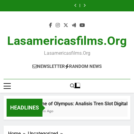
Sugar
Dragon
Skip
Fortunes
Olympus:
Cleopatra
Slot:
Fortunes
Olympus:
Cleopatra
Frenzy
Tiger
Menjadi
Analisis
Infinity
Tren
Menjadi
Analisis
Infinity
Slot:
Fortunes
to
Fenomena
Tren
Reels:
Game
Fenomena
Tren
Reels:
Tren
Menjadi
content
2026
Slot
Slot
Digital
2026
Slot
Slot
Game
Fenomena
Digital
Overview
Modern
Digital
Overview
Digital
2026
dengan
dan
dengan
dengan
dan
Modern
Pendekatan
Analisis
Daya
Pendekatan
Analisis
dengan
Lasamericasfilms.org
Modern
Tren
Tarik
Modern
Tren
Daya
Game
Visual
Game
Tarik
Digital
dan
Digital
Visual
Modern
Psikologi
Modern
Lasamericasfilms.org
dan
Interaktif
Psikologi
Interaktif
NEWSLETTER
RANDOM NEWS
Fortune of Olympus: Analisis Tren Slot Digital de
HEADLINES
4 Months Ago
Home
Uncategorized