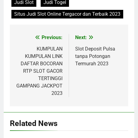
Judi Slot
Judi Togel
Situs Judi Slot Online Tergacor dan Terbaik 2023
Previous:
Next:
Post
navigation
KUMPULAN
Slot Deposit Pulsa
KUMPULAN LINK
tanpa Potongan
DAFTAR BOCORAN
Termurah 2023
RTP SLOT GACOR
TERTINGGI
GAMPANG JACKPOT
2023
Related News