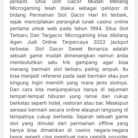
jackpot. Situs Slot Gacor Mudah Menang
Microgaming telah diakui sebagai pelopor di
bidang Permainan Slot Gacor Hari Ini terbaik,
sejak menciptakan perangkat lunak casino online
pertama untuk web pada tahun 1994. Situs Slot
Terbaru Dan Tergacor Microgaming bisa dibilang
Agen Judi Online Terpercaya 2022 jackpot
terbesar. Slot Gacor Sweet Bonanza adalah
sebuah game mudah dimenangkan namun anda
membutuhkan satu trik gampang agar bisa
menang bermain slot terbaru paling ampuh. Itu
bisa menjadi referensi pada saat bermain atau pun
bingung ingin memilih yang mana jenis slotnya.
Dan cara kita menjumpainya hanya di sejumlah
tempat-tempat hiburan yang ramai dan cukup
berkelas seperti hotel, restoran atau bar. Meskipun
sensasi bermain secara online ataupun langsung di
tempatnya cukup berbeda. Sejarah sebuah game
slot yang dimulai dari permainan offline yang
hanya bisa dimainkan di casino negara-negara
besar seperti cina membuat para pemilik provider