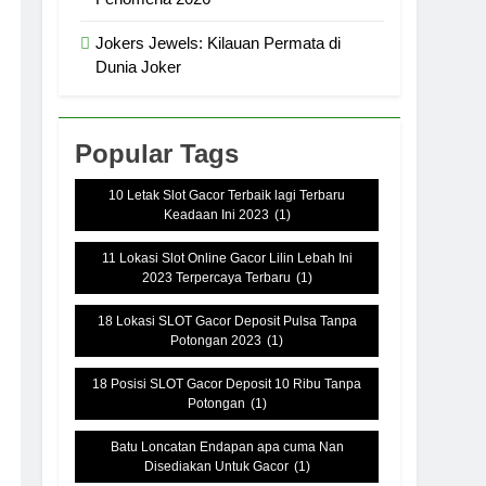
Jokers Jewels: Kilauan Permata di
Dunia Joker
Popular Tags
10 Letak Slot Gacor Terbaik lagi Terbaru
Keadaan Ini 2023
(1)
11 Lokasi Slot Online Gacor Lilin Lebah Ini
2023 Terpercaya Terbaru
(1)
18 Lokasi SLOT Gacor Deposit Pulsa Tanpa
Potongan 2023
(1)
18 Posisi SLOT Gacor Deposit 10 Ribu Tanpa
Potongan
(1)
Batu Loncatan Endapan apa cuma Nan
Disediakan Untuk Gacor
(1)