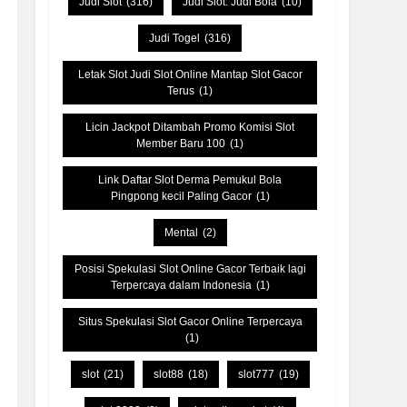
Judi Slot
(316)
Judi Slot. Judi Bola
(10)
Judi Togel
(316)
Letak Slot Judi Slot Online Mantap Slot Gacor
Terus
(1)
Licin Jackpot Ditambah Promo Komisi Slot
Member Baru 100
(1)
Link Daftar Slot Derma Pemukul Bola
Pingpong kecil Paling Gacor
(1)
Mental
(2)
Posisi Spekulasi Slot Online Gacor Terbaik lagi
Terpercaya dalam Indonesia
(1)
Situs Spekulasi Slot Gacor Online Terpercaya
(1)
slot
(21)
slot88
(18)
slot777
(19)