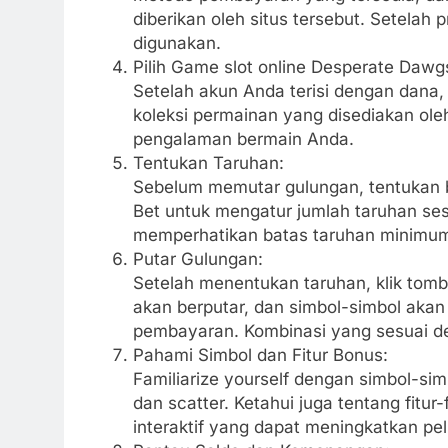
diberikan oleh situs tersebut. Setelah 
digunakan.
Pilih Game slot online Desperate Dawg
Setelah akun Anda terisi dengan dana
koleksi permainan yang disediakan ole
pengalaman bermain Anda.
Tentukan Taruhan:
Sebelum memutar gulungan, tentukan b
Bet untuk mengatur jumlah taruhan ses
memperhatikan batas taruhan minimu
Putar Gulungan:
Setelah menentukan taruhan, klik tomb
akan berputar, dan simbol-simbol aka
pembayaran. Kombinasi yang sesuai 
Pahami Simbol dan Fitur Bonus:
Familiarize yourself dengan simbol-sim
dan scatter. Ketahui juga tentang fitur
interaktif yang dapat meningkatkan p