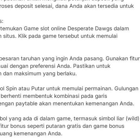
proses deposit selesai, dana Anda akan tersedia untuk
s:
, temukan Game slot online Desperate Dawgs dalam
h situs. Klik pada game tersebut untuk memulai
esaran taruhan yang ingin Anda pasang. Gunakan fitur
uai dengan preferensi Anda. Pastikan untuk
m dan maksimum yang berlaku.
ol Spin atau Putar untuk memulai permainan. Gulungan
n berhenti membentuk kombinasi pada garis
dengan paytable akan menentukan kemenangan Anda.
bol yang ada di dalam game, termasuk simbol liar (wild)
-fitur bonus seperti putaran gratis dan game bonus
eluang kemenangan Anda.