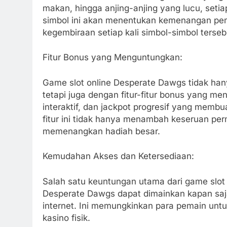
makan, hingga anjing-anjing yang lucu, setia
simbol ini akan menentukan kemenangan pe
kegembiraan setiap kali simbol-simbol ters
Fitur Bonus yang Menguntungkan:
Game slot online Desperate Dawgs tidak han
tetapi juga dengan fitur-fitur bonus yang m
interaktif, dan jackpot progresif yang membu
fitur ini tidak hanya menambah keseruan per
memenangkan hadiah besar.
Kemudahan Akses dan Ketersediaan:
Salah satu keuntungan utama dari game slot
Desperate Dawgs dapat dimainkan kapan saj
internet. Ini memungkinkan para pemain unt
kasino fisik.