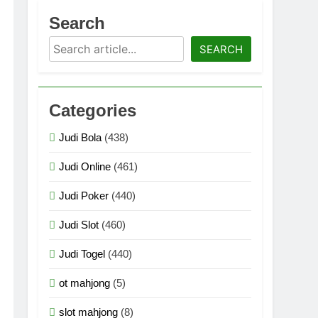
Search
Search
SEARCH
alangan Arkeolog dalam Perburuan Emas Mesir
Categories
istik
Judi Bola
(438)
Judi Online
(461)
Judi Poker
(440)
Judi Slot
(460)
Judi Togel
(440)
ot mahjong
(5)
slot mahjong
(8)