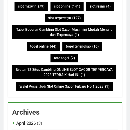
slot maxwin
(79)
slot online
(141)
slot resmi
(4)
slot terpercaya
(127)
Tabel Bocoran Gambling Slot Gacor Musim ini Mudah Menang
dan Terpercaya
(1)
togel online
(44)
togel terlengkap
(16)
toto togel
(2)
Urutan 12 Situs Gambling ONLINE SLOT GACOR TERPERCAYA
2023 TERBAIK Hari INI
(1)
Wakil Posisi Judi Slot Online Gacor Terbaru No 1 2023
(1)
Archives
April 2026
(3)