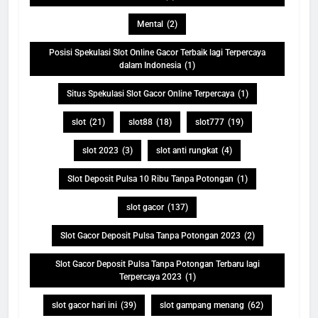
Mental
(2)
Posisi Spekulasi Slot Online Gacor Terbaik lagi Terpercaya
dalam Indonesia
(1)
Situs Spekulasi Slot Gacor Online Terpercaya
(1)
slot
(21)
slot88
(18)
slot777
(19)
slot 2023
(3)
slot anti rungkat
(4)
Slot Deposit Pulsa 10 Ribu Tanpa Potongan
(1)
slot gacor
(137)
Slot Gacor Deposit Pulsa Tanpa Potongan 2023
(2)
Slot Gacor Deposit Pulsa Tanpa Potongan Terbaru lagi
Terpercaya 2023
(1)
slot gacor hari ini
(39)
slot gampang menang
(62)