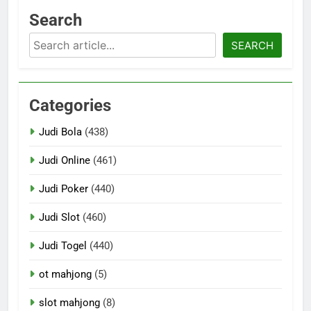
Search
Search
SEARCH
Categories
Judi Bola
(438)
Judi Online
(461)
Judi Poker
(440)
Judi Slot
(460)
Judi Togel
(440)
ot mahjong
(5)
slot mahjong
(8)