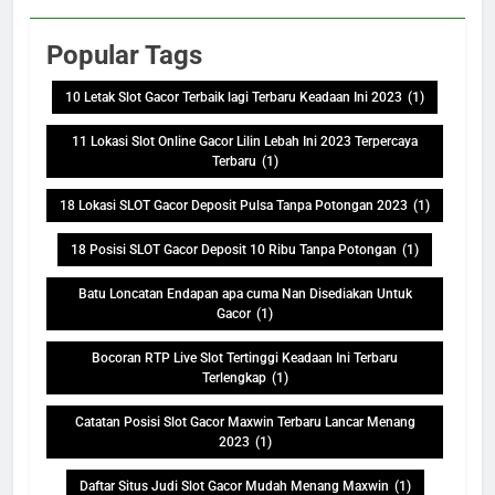
Popular Tags
10 Letak Slot Gacor Terbaik lagi Terbaru Keadaan Ini 2023
(1)
11 Lokasi Slot Online Gacor Lilin Lebah Ini 2023 Terpercaya
Terbaru
(1)
18 Lokasi SLOT Gacor Deposit Pulsa Tanpa Potongan 2023
(1)
18 Posisi SLOT Gacor Deposit 10 Ribu Tanpa Potongan
(1)
Batu Loncatan Endapan apa cuma Nan Disediakan Untuk
Gacor
(1)
Bocoran RTP Live Slot Tertinggi Keadaan Ini Terbaru
Terlengkap
(1)
Catatan Posisi Slot Gacor Maxwin Terbaru Lancar Menang
2023
(1)
Daftar Situs Judi Slot Gacor Mudah Menang Maxwin
(1)