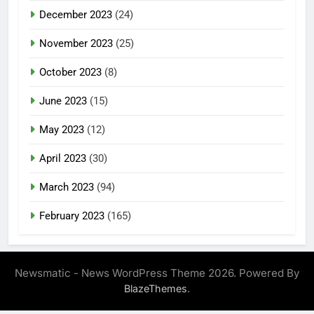
December 2023
(24)
November 2023
(25)
October 2023
(8)
June 2023
(15)
May 2023
(12)
April 2023
(30)
March 2023
(94)
February 2023
(165)
Newsmatic - News WordPress Theme 2026. Powered By
.
BlazeThemes