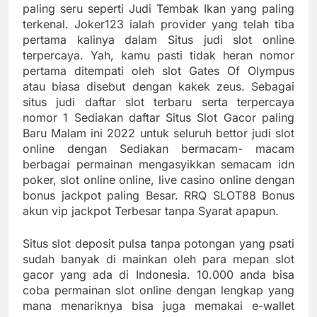
paling seru seperti Judi Tembak Ikan yang paling
terkenal. Joker123 ialah provider yang telah tiba
pertama kalinya dalam Situs judi slot online
terpercaya. Yah, kamu pasti tidak heran nomor
pertama ditempati oleh slot Gates Of Olympus
atau biasa disebut dengan kakek zeus. Sebagai
situs judi daftar slot terbaru serta terpercaya
nomor 1 Sediakan daftar Situs Slot Gacor paling
Baru Malam ini 2022 untuk seluruh bettor judi slot
online dengan Sediakan bermacam- macam
berbagai permainan mengasyikkan semacam idn
poker, slot online online, live casino online dengan
bonus jackpot paling Besar. RRQ SLOT88 Bonus
akun vip jackpot Terbesar tanpa Syarat apapun.
Situs slot deposit pulsa tanpa potongan yang psati
sudah banyak di mainkan oleh para mepan slot
gacor yang ada di Indonesia. 10.000 anda bisa
coba permainan slot online dengan lengkap yang
mana menariknya bisa juga memakai e-wallet