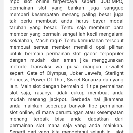
mpo slot online terpercaya seperti JUDIMPO,
permainan slot yang bahkan juga sanggup
memberi kesempatan menang paling besar juga
tak perlu membuat anda harus bayar modal
taruhan yang besar. Tentu saja membuat para
member yang bermain sangat lah kecil mengalami
kekalahan, Masih ragu? Tentu kemudahan tersebut
membuat semua member memiliki opsi pilihan
untuk bermain permainan slot gacor terpopuler
dengan mudah, dan aman jika menggunakan
metode transaksi via pulsa maupun e-wallet
seperti Gate of Olympus, Joker Jewel’s, Starlight
Princess, Power Of Thor, Sweet Bonanza dan yang
lain. Main slot dengan bermain di 1 tipe permainan
slot saja, rasanya tidak cukup membuat anda
mudah menang jackpot. Berbeda hal jikamana
anda mainkan seberapa banyak tipe permainan
slot online, di mana peruntungan atau kesempatan
menang terbaik bisa anda dapatkan dari
permainan slot mana saja yang anda mainkan.
Seperti dari yang kita mengetahui sejauh ini, slot