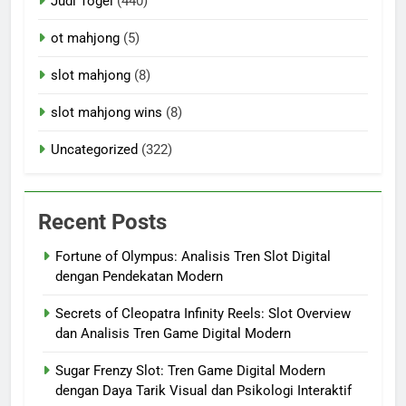
Judi Togel
(440)
ot mahjong
(5)
slot mahjong
(8)
slot mahjong wins
(8)
Uncategorized
(322)
Recent Posts
Fortune of Olympus: Analisis Tren Slot Digital
dengan Pendekatan Modern
Secrets of Cleopatra Infinity Reels: Slot Overview
dan Analisis Tren Game Digital Modern
Sugar Frenzy Slot: Tren Game Digital Modern
dengan Daya Tarik Visual dan Psikologi Interaktif