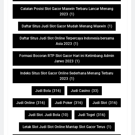
Catatan Posisi Slot Gacor Maxwin Terbaru Lancar Menang
2023
(1)
Daftar Situs Judi Slot Gacor Mudah Menang Maxwin
(1)
Daftar Situs Judi Slot Online Terpercaya Indonesia bersama
Asia 2023
(1)
Formasi Bocoran RTP Slot Gacor Hari ini Ketimbang Admin
Jarwo 2023
(1)
Indeks Situs Slot Gacor Online Sederhana Menang Terbaru
2023
(1)
Judi Bola
(316)
Judi Casino
(33)
Judi Online
(316)
Judi Poker
(316)
Judi Slot
(316)
Judi Slot. Judi Bola
(10)
Judi Togel
(316)
Letak Slot Judi Slot Online Mantap Slot Gacor Terus
(1)