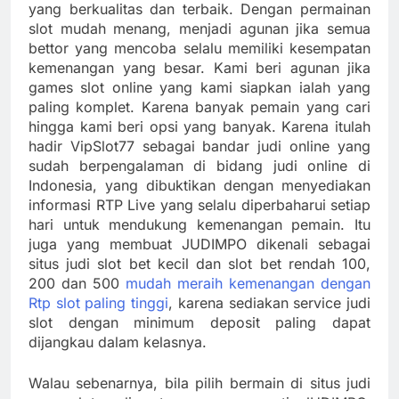
yang berkualitas dan terbaik. Dengan permainan
slot mudah menang, menjadi agunan jika semua
bettor yang mencoba selalu memiliki kesempatan
kemenangan yang besar. Kami beri agunan jika
games slot online yang kami siapkan ialah yang
paling komplet. Karena banyak pemain yang cari
hingga kami beri opsi yang banyak. Karena itulah
hadir VipSlot77 sebagai bandar judi online yang
sudah berpengalaman di bidang judi online di
Indonesia, yang dibuktikan dengan menyediakan
informasi RTP Live yang selalu diperbaharui setiap
hari untuk mendukung kemenangan pemain. Itu
juga yang membuat JUDIMPO dikenali sebagai
situs judi slot bet kecil dan slot bet rendah 100,
200 dan 500
mudah meraih kemenangan dengan
Rtp slot paling tinggi
, karena sediakan service judi
slot dengan minimum deposit paling dapat
dijangkau dalam kelasnya.
Walau sebenarnya, bila pilih bermain di situs judi