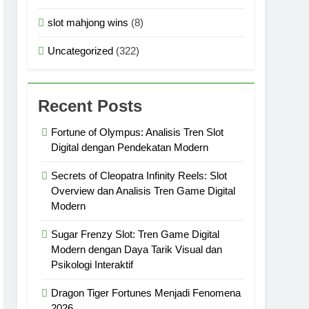
slot mahjong wins
(8)
Uncategorized
(322)
Recent Posts
Fortune of Olympus: Analisis Tren Slot
Digital dengan Pendekatan Modern
Secrets of Cleopatra Infinity Reels: Slot
Overview dan Analisis Tren Game Digital
Modern
Sugar Frenzy Slot: Tren Game Digital
Modern dengan Daya Tarik Visual dan
Psikologi Interaktif
Dragon Tiger Fortunes Menjadi Fenomena
2026