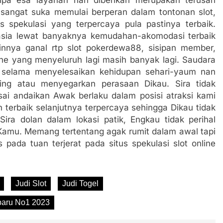
 Alpa esa layanan nan diberikan merupakan terusan
 sangat suka memulai berperan dalam tontonan slot,
s spekulasi yang terpercaya pula pastinya terbaik.
asia lewat banyaknya kemudahan-akomodasi terbaik
innya ganal rtp slot pokerdewa88, sisipan member,
ne yang menyeluruh lagi masih banyak lagi. Saudara
 selama menyelesaikan kehidupan sehari-yaum nan
ing atau menyegarkan perasaan Dikau. Sira tidak
i andaikan Awak berlaku dalam posisi atraksi kami
an terbaik selanjutnya terpercaya sehingga Dikau tidak
ira dolan dalam lokasi patik, Engkau tidak perihal
amu. Memang tertentang agak rumit dalam awal tapi
 pada tuan terjerat pada situs spekulasi slot online
Judi Slot
Judi Togel
baru No1 2023