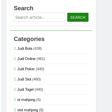
Search
Search
SEARCH
alangan Arkeolog dalam Perburuan Emas Mesir
Categories
istik
Judi Bola
(438)
Judi Online
(461)
Judi Poker
(440)
Judi Slot
(460)
Judi Togel
(440)
ot mahjong
(5)
slot mahjong
(8)