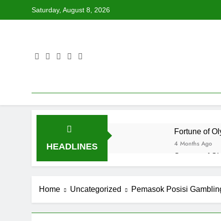
Skip
Saturday, August 8, 2026
to
content
Fortune of O
4 Months Ago
HEADLINES
Secrets of Cl
4 Months Ago
Sugar Frenzy 
Home
Uncategorized
Pemasok Posisi Gambling
4 Months Ago
Dragon Tiger
7 Months Ago