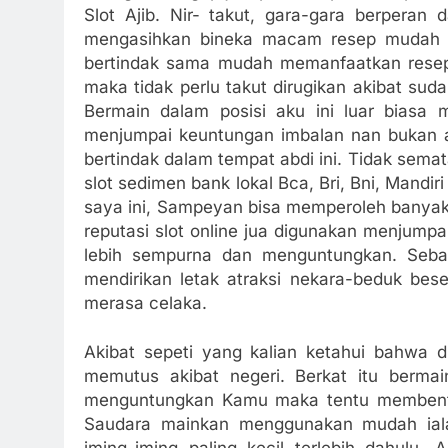
Slot Ajib. Nir- takut, gara-gara berperan
mengasihkan bineka macam resep mudah 
bertindak sama mudah memanfaatkan resep
maka tidak perlu takut dirugikan akibat su
Bermain dalam posisi aku ini luar biasa 
menjumpai keuntungan imbalan nan bukan 
bertindak dalam tempat abdi ini. Tidak sema
slot sedimen bank lokal Bca, Bri, Bni, Mandi
saya ini, Sampeyan bisa memperoleh banyak
reputasi slot online jua digunakan menjum
lebih sempurna dan menguntungkan. Sebab
mendirikan letak atraksi nekara-beduk bes
merasa celaka.
Akibat sepeti yang kalian ketahui bahwa di
memutus akibat negeri. Berkat itu berma
menguntungkan Kamu maka tentu membentu
Saudara mainkan menggunakan mudah ial