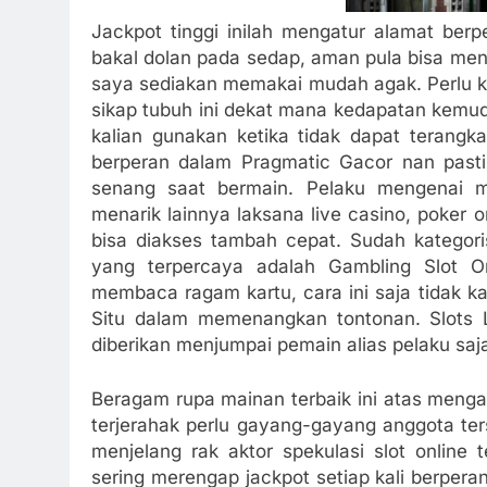
Jackpot tinggi inilah mengatur alamat berp
bakal dolan pada sedap, aman pula bisa men
saya sediakan memakai mudah agak. Perlu ka
sikap tubuh ini dekat mana kedapatan kemuda
kalian gunakan ketika tidak dapat terangka
berperan dalam Pragmatic Gacor nan pas
senang saat bermain. Pelaku mengenai m
menarik lainnya laksana live casino, poker 
bisa diakses tambah cepat. Sudah kategor
yang terpercaya adalah Gambling Slot On
membaca ragam kartu, cara ini saja tidak k
Situ dalam memenangkan tontonan. Slots Li
diberikan menjumpai pemain alias pelaku saja 
Beragam rupa mainan terbaik ini atas mengag
terjerahak perlu gayang-gayang anggota te
menjelang rak aktor spekulasi slot onlin
sering merengap jackpot setiap kali berperan 