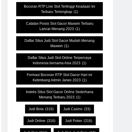
Bocoran RTP Live Slot Tertinggi Keadaan Ini
Terbaru Terlengkap
(1)
Catatan Posisi Slot Gacor Maxwin Terbaru
Lancar Menang 2023
(1)
Daftar Situs Judi Slot Gacor Mudah Menang
Maxwin
(1)
Daftar Situs Judi Slot Online Terpercaya
Indonesia bersama Asia 2023
(1)
Formasi Bocoran RTP Slot Gacor Hari ini
Ketimbang Admin Jarwo 2023
(1)
Indeks Situs Slot Gacor Online Sederhana
Menang Terbaru 2023
(1)
Judi Bola
(316)
Judi Casino
(33)
Judi Online
(316)
Judi Poker
(316)