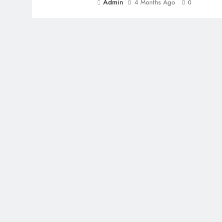
Admin
4 Months Ago
0