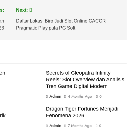
s:
Next:
an
Daftar Lokasi Biro Judi Slot Online GACOR
23
Pragmatic Play pula PG Soft
ren
Secrets of Cleopatra Infinity
n
Reels: Slot Overview dan Analisis
Tren Game Digital Modern
Admin
4 Months Ago
0
Dragon Tiger Fortunes Menjadi
rik
Fenomena 2026
Admin
7 Months Ago
0