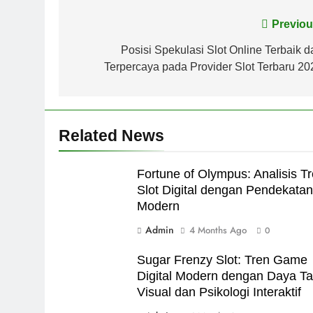
Post
Previou
navigation
Posisi Spekulasi Slot Online Terbaik d
Terpercaya pada Provider Slot Terbaru 20
Related News
Fortune of Olympus: Analisis T
Slot Digital dengan Pendekata
Modern
Admin
4 Months Ago
0
Sugar Frenzy Slot: Tren Game
Digital Modern dengan Daya Ta
Visual dan Psikologi Interaktif