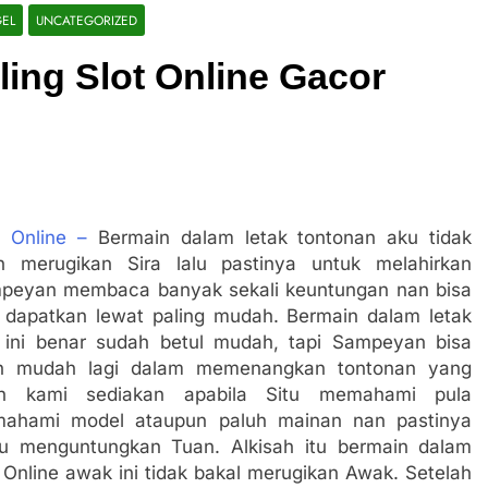
 Megaways: Ledakan Wild dari Padang Gurun
GEL
UNCATEGORIZED
ing Slot Online Gacor
Kraken 2: Petualangan Slot di Lautan yang Lebih Mendebarkan
John Hunter and the Tomb of the Scarab Queen Petu
iny Megaways – Ramalan Keberuntungan dari Sang Peramal M
i Online –
Bermain dalam letak tontonan aku tidak
 Slot Bertema Alam Liar dengan Nuansa Mistis
n merugikan Sira lalu pastinya untuk melahirkan
peyan membaca banyak sekali keuntungan nan bisa
a dapatkan lewat paling mudah. Bermain dalam letak
 ini benar sudah betul mudah, tapi Sampeyan bisa
ih mudah lagi dalam memenangkan tontonan yang
ah kami sediakan apabila Situ memahami pula
ahami model ataupun paluh mainan nan pastinya
tu menguntungkan Tuan. Alkisah itu bermain dalam
 Online awak ini tidak bakal merugikan Awak. Setelah