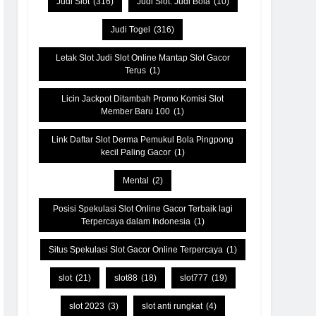
Judi Slot
(316)
Judi Slot. Judi Bola
(10)
Judi Togel
(316)
Letak Slot Judi Slot Online Mantap Slot Gacor
Terus
(1)
Licin Jackpot Ditambah Promo Komisi Slot
Member Baru 100
(1)
Link Daftar Slot Derma Pemukul Bola Pingpong
kecil Paling Gacor
(1)
Mental
(2)
Posisi Spekulasi Slot Online Gacor Terbaik lagi
Terpercaya dalam Indonesia
(1)
Situs Spekulasi Slot Gacor Online Terpercaya
(1)
slot
(21)
slot88
(18)
slot777
(19)
slot 2023
(3)
slot anti rungkat
(4)