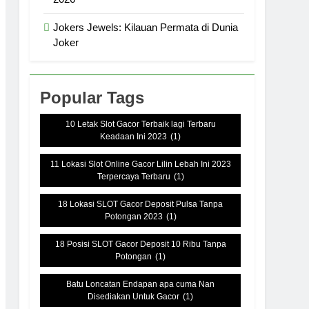
Jokers Jewels: Kilauan Permata di Dunia
Joker
Popular Tags
10 Letak Slot Gacor Terbaik lagi Terbaru
Keadaan Ini 2023
(1)
11 Lokasi Slot Online Gacor Lilin Lebah Ini 2023
Terpercaya Terbaru
(1)
18 Lokasi SLOT Gacor Deposit Pulsa Tanpa
Potongan 2023
(1)
18 Posisi SLOT Gacor Deposit 10 Ribu Tanpa
Potongan
(1)
Batu Loncatan Endapan apa cuma Nan
Disediakan Untuk Gacor
(1)