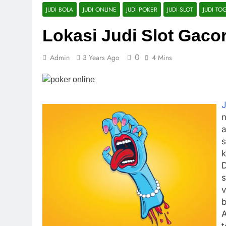
Buffalo King
JUDI BOLA
JUDI ONLINE
JUDI POKER
JUDI SLOT
JUDI TO
1 Year Ago
Lokasi Judi Slot Gacor
Release the 
1 Year Ago
0
Admin
3 Years Ago
4 Mins
1 Year Ago
Madame Dest
1 Year Ago
J
Tiger Heart:
1 Year Ago
D
s
v
b
A
t