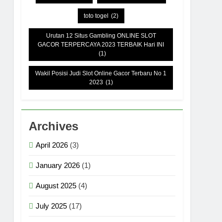
toto togel
(2)
Urutan 12 Situs Gambling ONLINE SLOT
GACOR TERPERCAYA 2023 TERBAIK Hari INI
(1)
Wakil Posisi Judi Slot Online Gacor Terbaru No 1
2023
(1)
Archives
April 2026
(3)
January 2026
(1)
August 2025
(4)
July 2025
(17)