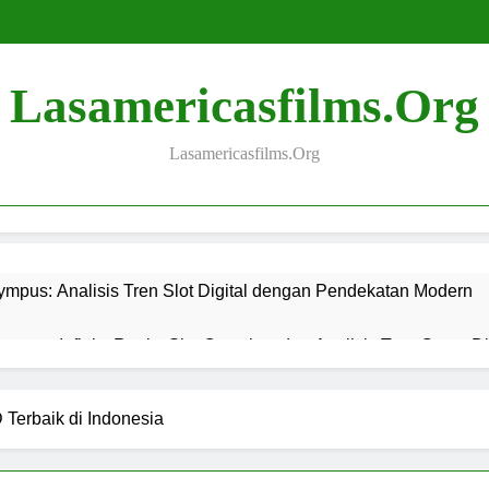
Lasamericasfilms.org
Lasamericasfilms.org
lympus: Analisis Tren Slot Digital dengan Pendekatan Modern
eopatra Infinity Reels: Slot Overview dan Analisis Tren Game D
Slot: Tren Game Digital Modern dengan Daya Tarik Visual dan P
 Terbaik di Indonesia
 Fortunes Menjadi Fenomena 2026
Jokers Jew
12 Months Ag