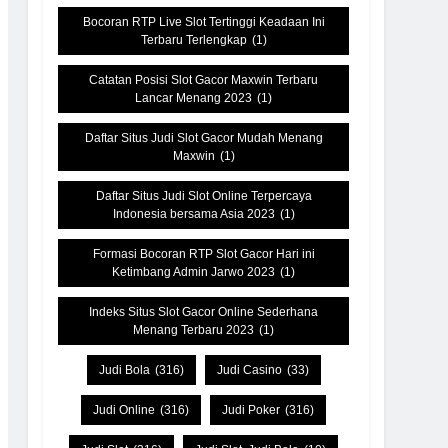
Bocoran RTP Live Slot Tertinggi Keadaan Ini
Terbaru Terlengkap
(1)
Catatan Posisi Slot Gacor Maxwin Terbaru
Lancar Menang 2023
(1)
Daftar Situs Judi Slot Gacor Mudah Menang
Maxwin
(1)
Daftar Situs Judi Slot Online Terpercaya
Indonesia bersama Asia 2023
(1)
Formasi Bocoran RTP Slot Gacor Hari ini
Ketimbang Admin Jarwo 2023
(1)
Indeks Situs Slot Gacor Online Sederhana
Menang Terbaru 2023
(1)
Judi Bola
(316)
Judi Casino
(33)
Judi Online
(316)
Judi Poker
(316)