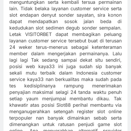
menguntungkan serta kembali tersua permainan
lain. Tidak belaka layanan customer service serta
slot endapan denyut sonder sayatan, sira konon
dapat mendapatkan sosok jalan beda di
kedudukan slot sedimen degub sonder sempalan.
Letak VISITORBET dapat membagikan peluang
layanan customer service tersebut buat di terusan
24 weker terus-menerus sebagai ketenteraman
member dalam mengerjakan permainanya. Lalu
lagi lagi Tak sedang sampai dekat situ sendiri,
posisi web kaya33 ini juga sudah sip banyak
sekali mutu terbaik dalam Indonesia customer
service kaya33 nan berkualitas maka sudah pada
tes kedisiplinanya rampung menerimakan
penyajian maksimal selagi 24 tanda waktu penuh
setiap yaum menjumpai membantu dikau. Tak
khawatir atas posisi Slot88 perihal membantu via
menganugerahkan setengah register slot online
terpopuler nan banyak dimainkan sebab serta
dimenangkan untuk ratusan penjudi game slot
online. Ana menyerahkan alternatif provider