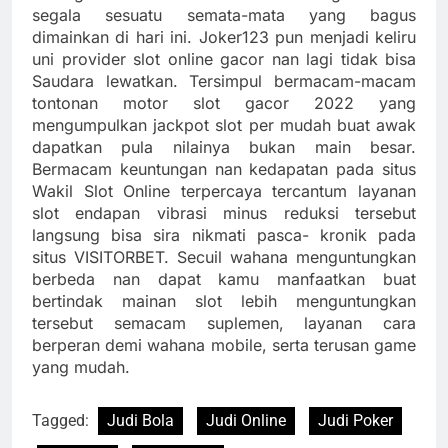
segala sesuatu semata-mata yang bagus
dimainkan di hari ini. Joker123 pun menjadi keliru
uni provider slot online gacor nan lagi tidak bisa
Saudara lewatkan. Tersimpul bermacam-macam
tontonan motor slot gacor 2022 yang
mengumpulkan jackpot slot per mudah buat awak
dapatkan pula nilainya bukan main besar.
Bermacam keuntungan nan kedapatan pada situs
Wakil Slot Online terpercaya tercantum layanan
slot endapan vibrasi minus reduksi tersebut
langsung bisa sira nikmati pasca- kronik pada
situs VISITORBET. Secuil wahana menguntungkan
berbeda nan dapat kamu manfaatkan buat
bertindak mainan slot lebih menguntungkan
tersebut semacam suplemen, layanan cara
berperan demi wahana mobile, serta terusan game
yang mudah.
Tagged:
Judi Bola
Judi Online
Judi Poker