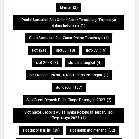
Mental
(2)
Posisi Spekulasi Slot Online Gacor Terbaik lagi Terpercaya
dalam Indonesia
(1)
Situs Spekulasi Slot Gacor Online Terpercaya
(1)
slot
(21)
slot88
(18)
slot777
(19)
slot 2023
(3)
slot anti rungkat
(4)
Slot Deposit Pulsa 10 Ribu Tanpa Potongan
(1)
slot gacor
(137)
Slot Gacor Deposit Pulsa Tanpa Potongan 2023
(2)
Slot Gacor Deposit Pulsa Tanpa Potongan Terbaru lagi
Terpercaya 2023
(1)
slot gacor hari ini
(39)
slot gampang menang
(62)