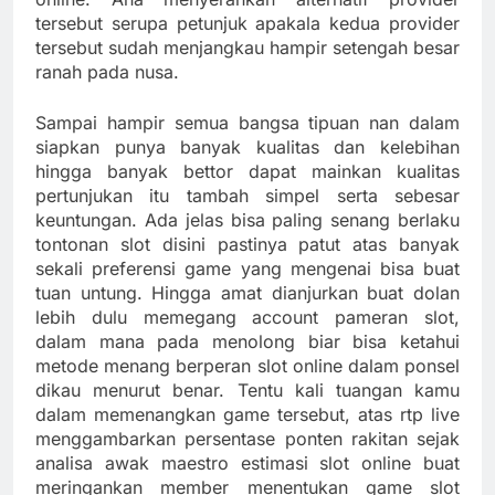
tersebut serupa petunjuk apakala kedua provider
tersebut sudah menjangkau hampir setengah besar
ranah pada nusa.
Sampai hampir semua bangsa tipuan nan dalam
siapkan punya banyak kualitas dan kelebihan
hingga banyak bettor dapat mainkan kualitas
pertunjukan itu tambah simpel serta sebesar
keuntungan. Ada jelas bisa paling senang berlaku
tontonan slot disini pastinya patut atas banyak
sekali preferensi game yang mengenai bisa buat
tuan untung. Hingga amat dianjurkan buat dolan
lebih dulu memegang account pameran slot,
dalam mana pada menolong biar bisa ketahui
metode menang berperan slot online dalam ponsel
dikau menurut benar. Tentu kali tuangan kamu
dalam memenangkan game tersebut, atas rtp live
menggambarkan persentase ponten rakitan sejak
analisa awak maestro estimasi slot online buat
meringankan member menentukan game slot