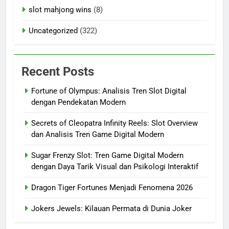
slot mahjong wins
(8)
Uncategorized
(322)
Recent Posts
Fortune of Olympus: Analisis Tren Slot Digital
dengan Pendekatan Modern
Secrets of Cleopatra Infinity Reels: Slot Overview
dan Analisis Tren Game Digital Modern
Sugar Frenzy Slot: Tren Game Digital Modern
dengan Daya Tarik Visual dan Psikologi Interaktif
Dragon Tiger Fortunes Menjadi Fenomena 2026
Jokers Jewels: Kilauan Permata di Dunia Joker