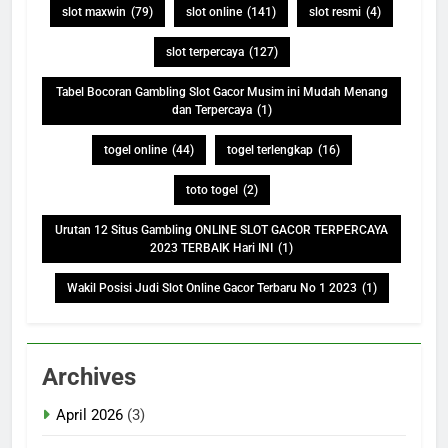
slot maxwin
(79)
slot online
(141)
slot resmi
(4)
slot terpercaya
(127)
Tabel Bocoran Gambling Slot Gacor Musim ini Mudah Menang
dan Terpercaya
(1)
togel online
(44)
togel terlengkap
(16)
toto togel
(2)
Urutan 12 Situs Gambling ONLINE SLOT GACOR TERPERCAYA
2023 TERBAIK Hari INI
(1)
Wakil Posisi Judi Slot Online Gacor Terbaru No 1 2023
(1)
Archives
April 2026
(3)