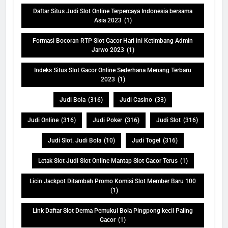
Daftar Situs Judi Slot Online Terpercaya Indonesia bersama
Asia 2023
(1)
Formasi Bocoran RTP Slot Gacor Hari ini Ketimbang Admin
Jarwo 2023
(1)
Indeks Situs Slot Gacor Online Sederhana Menang Terbaru
2023
(1)
Judi Bola
(316)
Judi Casino
(33)
Judi Online
(316)
Judi Poker
(316)
Judi Slot
(316)
Judi Slot. Judi Bola
(10)
Judi Togel
(316)
Letak Slot Judi Slot Online Mantap Slot Gacor Terus
(1)
Licin Jackpot Ditambah Promo Komisi Slot Member Baru 100
(1)
Link Daftar Slot Derma Pemukul Bola Pingpong kecil Paling
Gacor
(1)