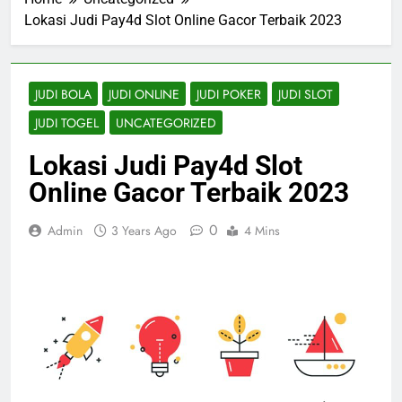
Lokasi Judi Pay4d Slot Online Gacor Terbaik 2023
JUDI BOLA
JUDI ONLINE
JUDI POKER
JUDI SLOT
JUDI TOGEL
UNCATEGORIZED
Lokasi Judi Pay4d Slot
Online Gacor Terbaik 2023
0
Admin
3 Years Ago
4 Mins