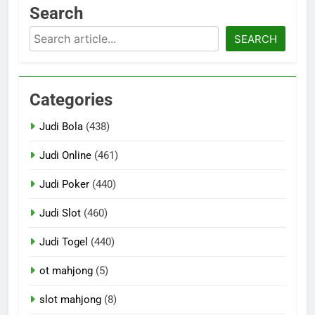
Search
Search
SEARCH
Categories
Judi Bola
(438)
Judi Online
(461)
Judi Poker
(440)
Judi Slot
(460)
Judi Togel
(440)
ot mahjong
(5)
slot mahjong
(8)