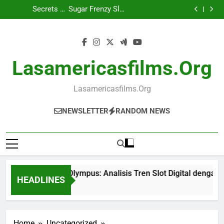
Dragon Tiger
Fortune of
Skip
dengan
Reels: Slot
Modern dengan
Fortunes Menjadi
Olympus: Analisis
Secrets of
Sugar Frenzy Slot:
Pendekatan
Overview dan
Daya Tarik Visual
Fenomena 2026
Tren Slot Digital
to
Cleopatra Infinity
Tren Game Digital
Dragon Tiger
Modern
Analisis Tren
dan Psikologi
dengan
Reels: Slot
Modern dengan
Fortunes Menjadi
content
Game Digital
Interaktif
Pendekatan
Overview dan
Daya Tarik Visual
Fenomena 2026
Modern
Modern
Analisis Tren
dan Psikologi
Game Digital
Interaktif
Modern
Lasamericasfilms.org
Lasamericasfilms.org
NEWSLETTER
RANDOM NEWS
Fortune of Olympus: Analisis Tren Slot Digital dengan P
HEADLINES
4 Months Ago
Home
Uncategorized